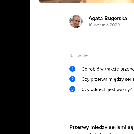
Agata Bugorska
16 kwietnia 2020
Na skróty:
Co robić w trakcie przer
Czy przerwa między seri
Czy oddech jest ważny?
Przerwy między seriami są