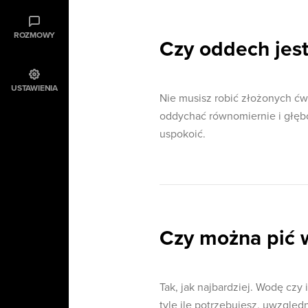
ROZMOWY
Czy oddech jes
USTAWIENIA
Nie musisz robić złożonych ćw
oddychać równomiernie i głębo
uspokoić.
Czy można pić 
Tak, jak najbardziej. Wodę czy 
tyle ile potrzebujesz, uwzględ