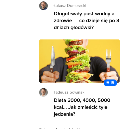
Łukasz Domeracki
Długotrwały post wodny a
zdrowie — co dzieje się po 3
dniach głodówki?
15
Tadeusz Sowiński
Dieta 3000, 4000, 5000
kcal… Jak zmieścić tyle
jedzenia?