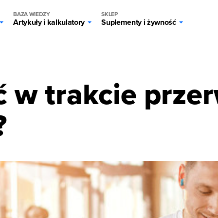
BAZA WIEDZY
SKLEP
Artykuły i kalkulatory
Suplementy i żywność
g
ć w trakcie prz
?