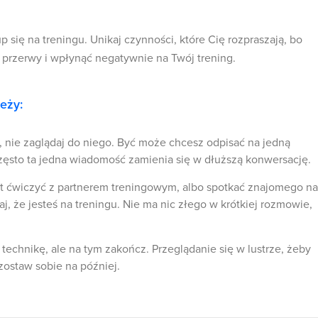
up się na treningu. Unikaj czynności, które Cię rozpraszają, bo
przerwy i wpłynąć negatywnie na Twój trening.
eży:
z, nie zaglądaj do niego. Być może chcesz odpisać na jedną
zęsto ta jedna wiadomość zamienia się w dłuższą konwersację.
st ćwiczyć z partnerem treningowym, albo spotkać znajomego na
aj, że jesteś na treningu. Nie ma nic złego w krótkiej rozmowie,
 technikę, ale na tym zakończ. Przeglądanie się w lustrze, żeby
 zostaw sobie na później.