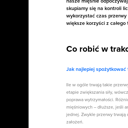
nasze mięśnie odpoczywają
skupiamy się na kontroli l
wykorzystać czas przerwy 
większe korzyści z całego 
Co robić w trak
Jak najlepiej spożytkować 
Ile w ogóle trwają takie przer
etapie zwiększania siły, wówcz
poprawa wytrzymałości. Różni
mięśniowych – dłuższe, jeśli a
jednej. Zwykle przerwy trwają
założeń.