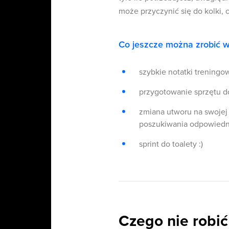
może przyczynić się do kolki, 
Co jeszcze można zrobić w
szybkie notatki treningow
przygotowanie sprzętu do
zmiana utworu na swojej 
poszukiwania odpowiedni
sprint do toalety :)
Czego nie robić