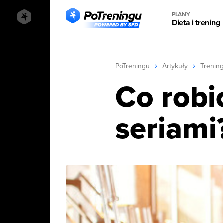
PLANY
Dieta i trening
PoTreningu
Artykuły
Trenin
Co robi
seriami