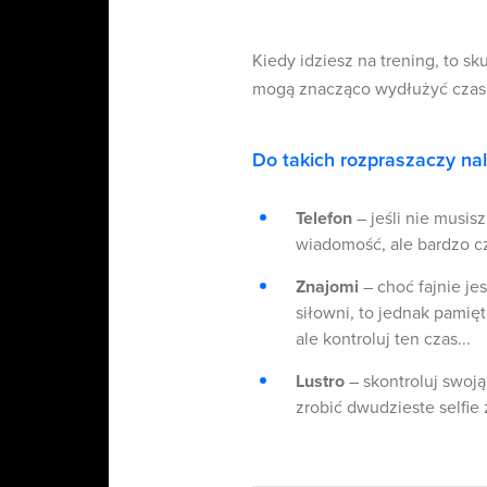
Kiedy idziesz na trening, to sk
mogą znacząco wydłużyć czas 
Do takich rozpraszaczy nal
Telefon
– jeśli nie musis
wiadomość, ale bardzo c
Znajomi
– choć fajnie je
siłowni, to jednak pamięt
ale kontroluj ten czas...
Lustro
– skontroluj swoją
zrobić dwudzieste selfie