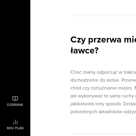
Czy przerwa mię
ławce?
Choć mamy odpocząć w trakcie j
dochodzenie do siebie. Przerw
chód czy rozluźnianie mięśni. 
ale wykonywać te same ruchy co
jakikolwiek inny sposób. Dzię
DZIENNIK
potrzebnych składników odży
MÓJ PLAN