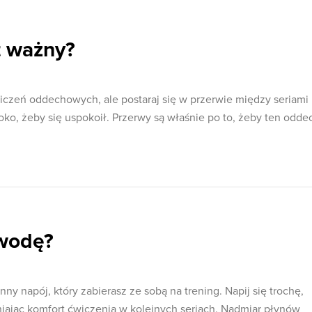
t ważny?
iczeń oddechowych, ale postaraj się w przerwie między seriami
ko, żeby się uspokoił. Przerwy są właśnie po to, żeby ten odde
wodę?
inny napój, który zabierasz ze sobą na trening. Napij się trochę,
niając komfort ćwiczenia w kolejnych seriach. Nadmiar płynów