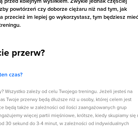
 przed kolejnym wysiłkiem. Zwykle jednak częściej
iczby powtórzeń czy doborze ciężaru niż nad tym, jak
a przecież im lepiej go wykorzystasz, tym będziesz mie
treningu.
cie przerw?
ten czas?
wy? Wszystko zależy od celu Twojego treningu. Jeżeli jesteś na
as Twoje przerwy będą dłuższe niż u osoby, której celem jest
ce będą także w zależności od ilości zaangażowanych grup
ngażujemy więcej partii mięśniowe, krótsze, kiedy skupiamy się 
 od 30 sekund do 3-4 minut, w zależności od indywidualnych