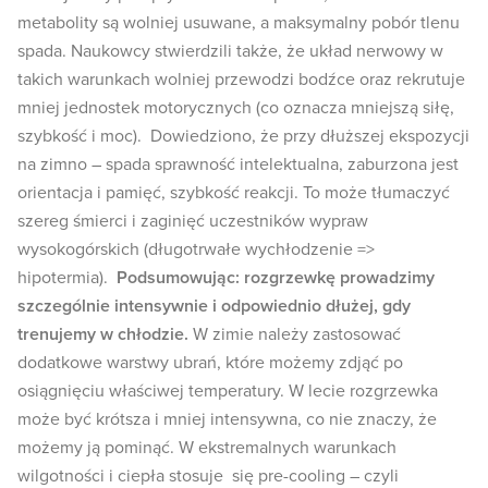
metabolity są wolniej usuwane, a maksymalny pobór tlenu
spada. Naukowcy stwierdzili także, że układ nerwowy w
takich warunkach wolniej przewodzi bodźce oraz rekrutuje
mniej jednostek motorycznych (co oznacza mniejszą siłę,
szybkość i moc). Dowiedziono, że przy dłuższej ekspozycji
na zimno – spada sprawność intelektualna, zaburzona jest
orientacja i pamięć, szybkość reakcji. To może tłumaczyć
szereg śmierci i zaginięć uczestników wypraw
wysokogórskich (długotrwałe wychłodzenie =>
hipotermia).
Podsumowując: rozgrzewkę prowadzimy
szczególnie intensywnie i odpowiednio dłużej, gdy
trenujemy w chłodzie.
W zimie należy zastosować
dodatkowe warstwy ubrań, które możemy zdjąć po
osiągnięciu właściwej temperatury. W lecie rozgrzewka
może być krótsza i mniej intensywna, co nie znaczy, że
możemy ją pominąć. W ekstremalnych warunkach
wilgotności i ciepła stosuje się pre-cooling – czyli