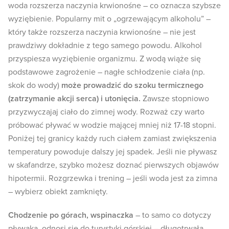
woda rozszerza naczynia krwionośne – co oznacza szybsze
wyziębienie. Popularny mit o „ogrzewającym alkoholu” –
który także rozszerza naczynia krwionośne – nie jest
prawdziwy dokładnie z tego samego powodu. Alkohol
przyspiesza wyziębienie organizmu. Z wodą wiąże się
podstawowe zagrożenie – nagłe schłodzenie ciała (np.
skok do wody)
może prowadzić do szoku termicznego
(zatrzymanie akcji serca) i utonięcia.
Zawsze stopniowo
przyzwyczajaj ciało do zimnej wody. Rozważ czy warto
próbować pływać w wodzie mającej mniej niż 17-18 stopni.
Poniżej tej granicy każdy ruch ciałem zamiast zwiększenia
temperatury powoduje dalszy jej spadek. Jeśli nie pływasz
w skafandrze, szybko możesz doznać pierwszych objawów
hipotermii. Rozgrzewka i trening – jeśli woda jest za zimna
– wybierz obiekt zamknięty.
Chodzenie po górach, wspinaczka
– to samo co dotyczy
pływaka, odnosi się do turystyki górskiej – długotrwała