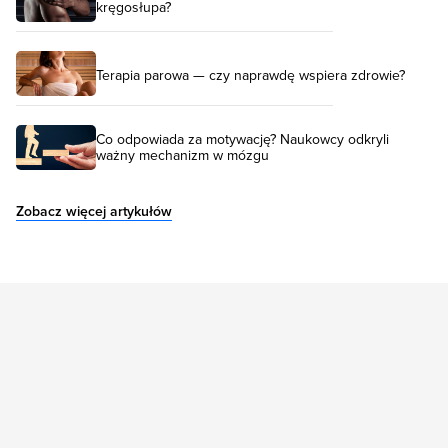
kręgosłupa?
Terapia parowa — czy naprawdę wspiera zdrowie?
Co odpowiada za motywację? Naukowcy odkryli
ważny mechanizm w mózgu
Zobacz więcej artykułów