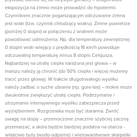
ekspozycja na zimno może prowadzić do hipotermii.
Czynnikiem znacznie pogarszającym odczuwanie zimna
jest wiatr (tzw. czynnik chłodzący wiatru). Zimne powietrze
(poniżej 0 stopni) w połączeniu z wiatrem może
powodować odmrożenia. Np. dla temperatury zewnętrznej
0 stopni wiatr wiejący z prędkością 16 km/h powoduje
odczuwalną temperaturę minus 8 stopni Celsjusza.
Najbardziej na utratę ciepła narażona jest głowa – w
marszu należy ją chronić (do 50% ciepła i więcej możemy
tracić przez głowę). W trakcie długotrwałego wysiłku
należy zadbać o suche ubranie (np. gore-tex) – mokre może
dwukrotnie zwiększyć utratę ciepła. Podtrzymanie i
utrzymanie intensywnego wysiłku zabezpiecza przed
wyziębieniem. Rozgrzewka musi być staranna. Zwróć
uwagę na stopy – przemoczone znacznie szybciej zaczną
przemarzać, a skóra będzie bardziej podatna na otarcia -
właściwe buty (wodo-odporne) i wielowarstwowe skarpetki