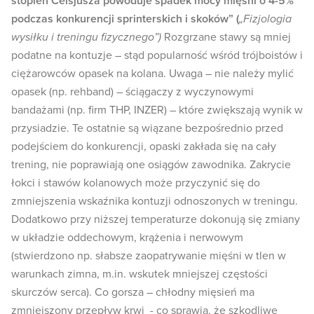
stopień Celsjusza powoduje spadek mocy mięśni o 4-5%
podczas konkurencji sprinterskich i skoków” (
„Fizjologia
wysiłku i treningu fizycznego”)
Rozgrzane stawy są mniej
podatne na kontuzje – stąd popularność wśród trójboistów i
ciężarowców opasek na kolana. Uwaga – nie należy mylić
opasek (np. rehband) – ściągaczy z wyczynowymi
bandażami (np. firm THP, INZER) – które zwiększają wynik w
przysiadzie. Te ostatnie są wiązane bezpośrednio przed
podejściem do konkurencji, opaski zakłada się na cały
trening, nie poprawiają one osiągów zawodnika. Zakrycie
łokci i stawów kolanowych może przyczynić się do
zmniejszenia wskaźnika kontuzji odnoszonych w treningu.
Dodatkowo przy niższej temperaturze dokonują się zmiany
w układzie oddechowym, krążenia i nerwowym
(stwierdzono np. słabsze zaopatrywanie mięśni w tlen w
warunkach zimna, m.in. wskutek mniejszej częstości
skurczów serca). Co gorsza – chłodny mięsień ma
zmniejszony przepływ krwi - co sprawia, że szkodliwe