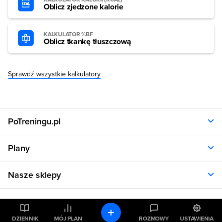
Oblicz zjedzone kalorie
KALKULATOR %BF
Oblicz tkankę tłuszczową
Sprawdź wszystkie kalkulatory
PoTreningu.pl
O nas
Plany
Polityka prywatności
Regulamin
Opinie klientów
Nasze sklepy
RODO
Plany dla kobiet
Aplikacja
Plany dla mężczyzn
Sklep.sfd.pl
Dane kontaktowe
Kalkulatory
Plany dietetyczne
Allnutrition.pl
Plany treningowe
Allnutrition.cz
DZIENNIK
MÓJ PLAN
ROZMOWY
USTAWIENIA
Kalkulator BMI