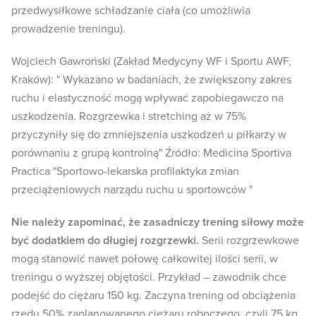
przedwysiłkowe schładzanie ciała (co umożliwia
prowadzenie treningu).
Wojciech Gawroński (Zakład Medycyny WF i Sportu AWF,
Kraków): " Wykazano w badaniach, że zwiększony zakres
ruchu i elastyczność mogą wpływać zapobiegawczo na
uszkodzenia. Rozgrzewka i stretching aż w 75%
przyczyniły się do zmniejszenia uszkodzeń u piłkarzy w
porównaniu z grupą kontrolną" Źródło: Medicina Sportiva
Practica "Sportowo-lekarska profilaktyka zmian
przeciążeniowych narządu ruchu u sportowców "
Nie należy zapominać, że zasadniczy trening siłowy może
być dodatkiem do długiej rozgrzewki.
Serii rozgrzewkowe
mogą stanowić nawet połowę całkowitej ilości serii, w
treningu o wyższej objętości. Przykład – zawodnik chce
podejść do ciężaru 150 kg. Zaczyna trening od obciążenia
rzędu 50% zaplanowanego ciężaru roboczego, czyli 75 kg.