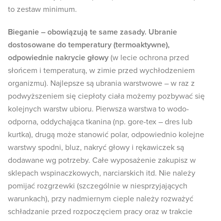
to zestaw minimum.
Bieganie – obowiązują te same zasady. Ubranie
dostosowane do temperatury (termoaktywne),
odpowiednie nakrycie głowy
(w lecie ochrona przed
słońcem i temperaturą, w zimie przed wychłodzeniem
organizmu). Najlepsze są ubrania warstwowe – w raz z
podwyższeniem się ciepłoty ciała możemy pozbywać się
kolejnych warstw ubioru. Pierwsza warstwa to wodo-
odporna, oddychająca tkanina (np. gore-tex – dres lub
kurtka), drugą może stanowić polar, odpowiednio kolejne
warstwy spodni, bluz, nakryć głowy i rękawiczek są
dodawane wg potrzeby. Całe wyposażenie zakupisz w
sklepach wspinaczkowych, narciarskich itd. Nie należy
pomijać rozgrzewki (szczególnie w niesprzyjających
warunkach), przy nadmiernym cieple należy rozważyć
schładzanie przed rozpoczęciem pracy oraz w trakcie