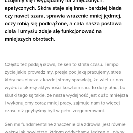
czujemy się i wyglądamy na zmęczonych,
apatycznych. Skóra staje się inna - bardziej blada
czy nawet szara, sprawia wrażenie mniej jędrnej,
oczy robią się podkrążone, a cała nasza postawa
ciała i umysłu zdaje się funkcjonować na
mniejszych obrotach.
Często też padają słowa, że sen to strata czasu. Tempo
życia jakie prowadzimy, presja pod jaką pracujemy, stres
który nas otacza z każdej strony sprawiają, że wielu z nas
wydłuża okresy aktywności kosztem snu. To duży błąd, bo
skutki tego są takie, że nasza wydajność jest dużo mniejsza
i wykonujemy coraz mniej pracy, zajmuje nam to więcej
czasu niż gdybyśmy byli w pełni zregenerowani.
Sen ma fundamentalne znaczenie dla zdrowia, jest równie
ważny jak powietrze, którym oddychamy, jedzenie i płyny,