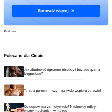
Reklama
Polecane dla Ciebie:
Jak zbudować ogromne tricepsy i bez obciążania
kręgosłupa?
Terapia parowa — czy naprawdę wspiera zdrowie?
Co odpowiada za motywację? Naukowcy odkryli
ważny mechanizm w mózgu