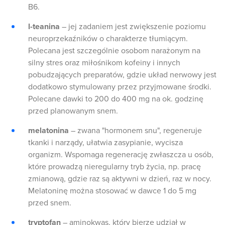
B6.
l-teanina
– jej zadaniem jest zwiększenie poziomu
neuroprzekaźników o charakterze tłumiącym.
Polecana jest szczególnie osobom narażonym na
silny stres oraz miłośnikom kofeiny i innych
pobudzających preparatów, gdzie układ nerwowy jest
dodatkowo stymulowany przez przyjmowane środki.
Polecane dawki to 200 do 400 mg na ok. godzinę
przed planowanym snem.
melatonina
– zwana "hormonem snu", regeneruje
tkanki i narządy, ułatwia zasypianie, wycisza
organizm. Wspomaga regenerację zwłaszcza u osób,
które prowadzą nieregularny tryb życia, np. pracę
zmianową, gdzie raz są aktywni w dzień, raz w nocy.
Melatoninę można stosować w dawce 1 do 5 mg
przed snem.
tryptofan
– aminokwas, który bierze udział w