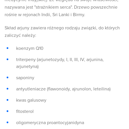
nazywana jest "strażnikiem serca". Drzewo powszechnie
rośnie w rejonach Indii, Sri Lanki i Birmy.
Skład arjuny zawiera różnego rodzaju związki, do których
zaliczyć należy:
koenzym Q10
triterpeny (arjunetozydy, I, II, III, IV, arjunina,
arjunetyna)
saponiny
antyutleniacze (flawonoidy, ajrunolon, leteilina)
kwas galusowy
fitosterol
oligomeryczna proantocyjanidyna