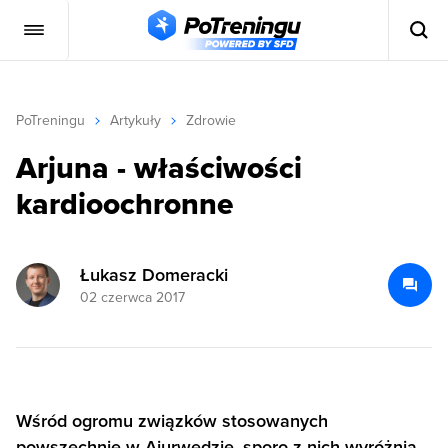
PoTreningu
Artykuły
Zdrowie
Arjuna - właściwości
kardioochronne
Łukasz Domeracki
02 czerwca 2017
Wśród ogromu związków stosowanych
powszechnie w Ajurwedzie, sporo z nich wyróżnia