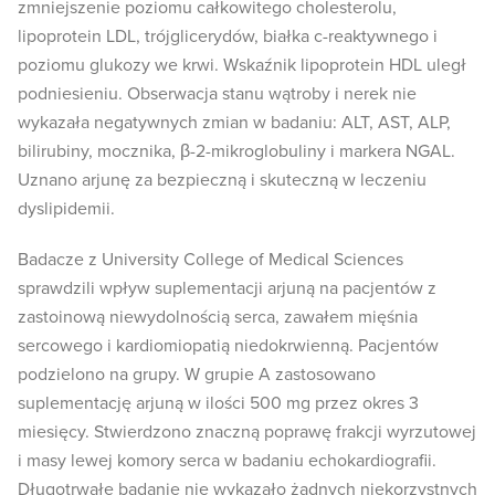
zmniejszenie poziomu całkowitego cholesterolu,
lipoprotein LDL, trójglicerydów, białka c-reaktywnego i
poziomu glukozy we krwi. Wskaźnik lipoprotein HDL uległ
podniesieniu. Obserwacja stanu wątroby i nerek nie
wykazała negatywnych zmian w badaniu: ALT, AST, ALP,
bilirubiny, mocznika, β-2-mikroglobuliny i markera NGAL.
Uznano arjunę za bezpieczną i skuteczną w leczeniu
dyslipidemii.
Badacze z University College of Medical Sciences
sprawdzili wpływ suplementacji arjuną na pacjentów z
zastoinową niewydolnością serca, zawałem mięśnia
sercowego i kardiomiopatią niedokrwienną. Pacjentów
podzielono na grupy. W grupie A zastosowano
suplementację arjuną w ilości 500 mg przez okres 3
miesięcy. Stwierdzono znaczną poprawę frakcji wyrzutowej
i masy lewej komory serca w badaniu echokardiografii.
Długotrwałe badanie nie wykazało żadnych niekorzystnych