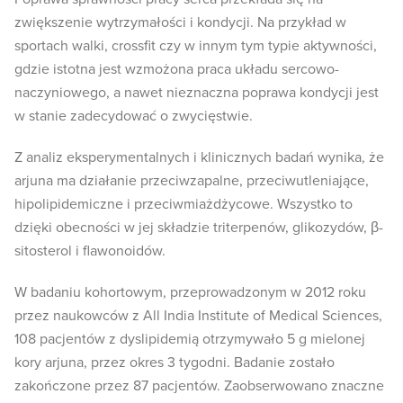
zwiększenie wytrzymałości i kondycji. Na przykład w
sportach walki, crossfit czy w innym tym typie aktywności,
gdzie istotna jest wzmożona praca układu sercowo-
naczyniowego, a nawet nieznaczna poprawa kondycji jest
w stanie zadecydować o zwycięstwie.
Z analiz eksperymentalnych i klinicznych badań wynika, że
arjuna ma działanie przeciwzapalne, przeciwutleniające,
hipolipidemiczne i przeciwmiażdżycowe. Wszystko to
dzięki obecności w jej składzie triterpenów, glikozydów, β-
sitosterol i flawonoidów.
W badaniu kohortowym, przeprowadzonym w 2012 roku
przez naukowców z All India Institute of Medical Sciences,
108 pacjentów z dyslipidemią otrzymywało 5 g mielonej
kory arjuna, przez okres 3 tygodni. Badanie zostało
zakończone przez 87 pacjentów. Zaobserwowano znaczne