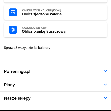
KALKULATOR KALORII (KCAL)
Oblicz zjedzone kalorie
KALKULATOR %BF
Oblicz tkankę tłuszczową
Sprawdź wszystkie kalkulatory
PoTreningu.pl
O nas
Plany
Polityka prywatności
Regulamin
Opinie klientów
Nasze sklepy
RODO
Plany dla kobiet
Aplikacja
Plany dla mężczyzn
Sklep.sfd.pl
Dane kontaktowe