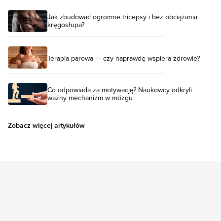
Jak zbudować ogromne tricepsy i bez obciążania
kręgosłupa?
Terapia parowa — czy naprawdę wspiera zdrowie?
Co odpowiada za motywację? Naukowcy odkryli
ważny mechanizm w mózgu
Zobacz więcej artykułów