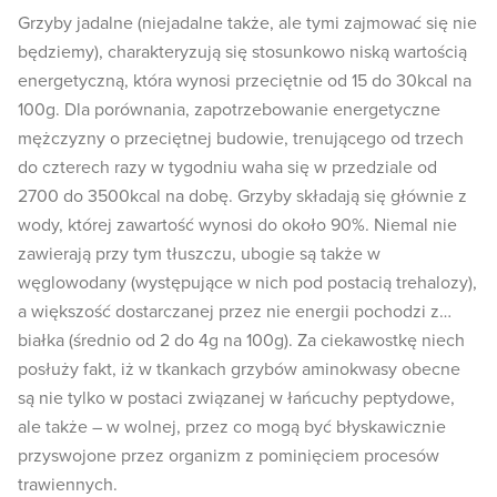
Grzyby jadalne (niejadalne także, ale tymi zajmować się nie
będziemy), charakteryzują się stosunkowo niską wartością
energetyczną, która wynosi przeciętnie od 15 do 30kcal na
100g. Dla porównania, zapotrzebowanie energetyczne
mężczyzny o przeciętnej budowie, trenującego od trzech
do czterech razy w tygodniu waha się w przedziale od
2700 do 3500kcal na dobę. Grzyby składają się głównie z
wody, której zawartość wynosi do około 90%. Niemal nie
zawierają przy tym tłuszczu, ubogie są także w
węglowodany (występujące w nich pod postacią trehalozy),
a większość dostarczanej przez nie energii pochodzi z…
białka (średnio od 2 do 4g na 100g). Za ciekawostkę niech
posłuży fakt, iż w tkankach grzybów aminokwasy obecne
są nie tylko w postaci związanej w łańcuchy peptydowe,
ale także – w wolnej, przez co mogą być błyskawicznie
przyswojone przez organizm z pominięciem procesów
trawiennych.