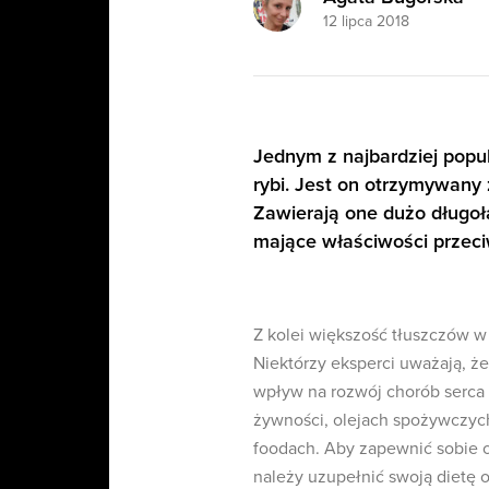
12 lipca 2018
Jednym z najbardziej popu
rybi. Jest on otrzymywany z
Zawierają one dużo dług
mające właściwości przec
Z kolei większość tłuszczów w
Niektórzy eksperci uważają, 
wpływ na rozwój chorób serca
żywności, olejach spożywczych
foodach. Aby zapewnić sobie
należy uzupełnić swoją dietę o