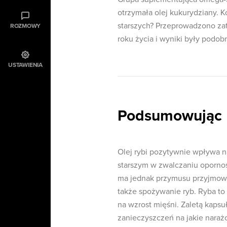
otrzymała olej kukurydziany. Ko
starszych? Przeprowadzono za
ROZMOWY
roku życia i wyniki były podob
USTAWIENIA
Podsumowując
Olej rybi pozytywnie wpływa n
starszym w zwalczaniu opornoś
ma jednak przymusu przyjmowa
także spożywanie ryb. Ryba to
na wzrost mięśni. Zaletą kaps
zanieczyszczeń na jakie narażo