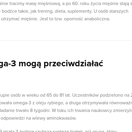
lnie tracimy masę mięśniową, a po 60. roku życia mięśnie stają s
bodźce takie, jak trening, dieta, suplementy. U osób starszych
 utrzymać mięśnie. Jest to tzw. oporność anaboliczna.
a-3 mogą przeciwdziałać
pie osób w wieku od 65 do 81 lat. Uczestników podzielono na 
towała omega-3 z oleju rybiego, a druga otrzymywała równoważ
adanie trwało 8 tygodni. W toku ich trwania naukowcy zmierzyli
w odpowiedzi na wlewy aminokwasów.
miała 3-krotnie szybszą syntezę białek, niż grupa, który