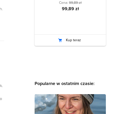
Cena:
99,89 zł
99,89 zł
h.
Kup teraz
Popularne w ostatnim czasie:
a,
do