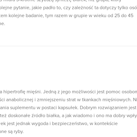
lejne pytanie, jakie padło to, czy zależność ta dotyczy tylko os
tem kolejne badanie, tym razem w grupie w wieku od 25 do 45
ne.
a hipertrofię mięśni. Jedną z jego możliwości jest pomoc osobo
ci anabolicznej i zmniejszeniu strat w tkankach mięśniowych. N
nia suplementu w postaci kapsułek. Dobrym rozwiązaniem jest
 też doskonałe źródło białka, a jak wiadomo i ono ma dobry wpł
ułek jest jednak wygoda i bezpieczeństwo, w kontekście
ne są ryby.