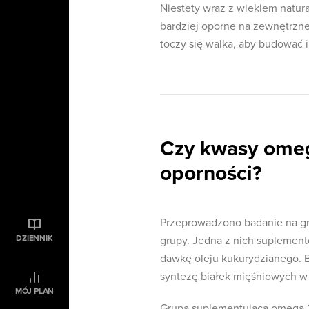
Niestety wraz z wiekiem natura
bardziej oporne na zewnętrzne 
toczy się walka, aby budować i
Czy kwasy omeg
oporności?
Przeprowadzono badanie na gru
DZIENNIK
grupy. Jedna z nich suplemen
dawkę oleju kukurydzianego. B
syntezę białek mięśniowych 
MÓJ PLAN
Grupa suplementująca omega-3 