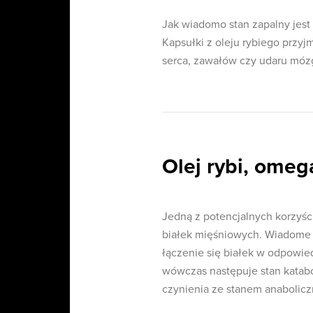
Jak wiadomo stan zapalny je
Kapsułki z oleju rybiego przy
serca, zawałów czy udaru móz
Olej rybi, omega
Jedną z potencjalnych korzyści
białek mięśniowych. Wiadome je
łączenie się białek w odpowie
wówczas następuje stan katabo
czynienia ze stanem anabolicz