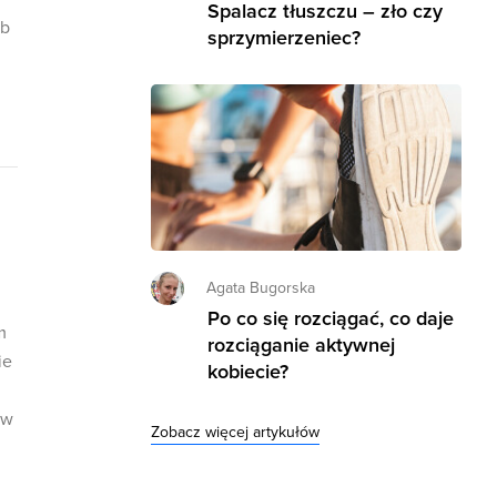
Spalacz tłuszczu – zło czy
ób
sprzymierzeniec?
Agata Bugorska
Po co się rozciągać, co daje
m
rozciąganie aktywnej
ie
kobiecie?
yw
Zobacz więcej artykułów