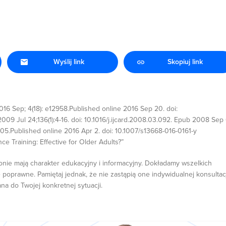
Wyślij link
Skopiuj link
016 Sep; 4(18): e12958.Published online 2016 Sep 20. doi:
 2009 Jul 24;136(1):4-16. doi: 10.1016/j.ijcard.2008.03.092. Epub 2008 Sep 
105.Published online 2016 Apr 2. doi: 10.1007/s13668-016-0161-y
nce Training: Effective for Older Adults?”
onie mają charakter edukacyjny i informacyjny. Dokładamy wszelkich
 poprawne. Pamiętaj jednak, że nie zastąpią one indywidualnej konsultacj
ana do Twojej konkretnej sytuacji.