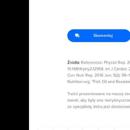
Skomentuj
Źródła:
References: Physiol Rep. 2
10.14814/phy2.12958. Int J Cardiol.
Curr Nutr Rep. 2016 Jun; 5(2): 99–
Nutrition.org. “Fish Oil and Resista
Treści prezentowane na naszej str
starań, aby były one merytorycznie
ze specjalistą, która jest dostosow