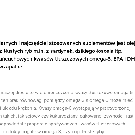
larnych i najczęściej stosowanych suplementów jest ole
 tłustych ryb m.in. z sardynek, dzikiego łososia itp.
ołańcuchowych kwasów tłuszczowych omega-3, EPA i D
iwzapalne.
 naszej diecie to wielonienasycone kwasy tłuszczowe omega-6.
że ten brak równowagi pomiędzy omega-3 a omega-6 może mieć
 i układu krążenia. Kwasy omega-6 występują w przetworzonej
 takich, jak sojowy czy kukurydziany, pakowanej żywności, fast
 odpowiednie proporcje spożywanych kwasów tłuszczowych,
 produkty bogate w omega-3, czyli np. tłuste ryby.