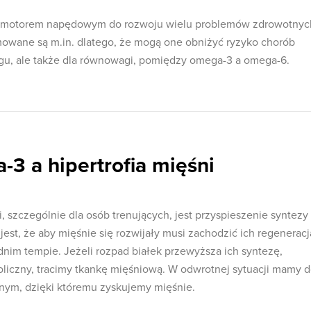
st motorem napędowym do rozwoju wielu problemów zdrowotnyc
jmowane są m.in. dlatego, że mogą one obniżyć ryzyko chorób
gu, ale także dla równowagi, pomiędzy omega-3 a omega-6.
-3 a hipertrofia mięśni
, szczególnie dla osób trenujących, jest przyspieszenie syntezy
st, że aby mięśnie się rozwijały musi zachodzić ich regeneracj
dnim tempie. Jeżeli rozpad białek przewyższa ich syntezę,
liczny, tracimy tkankę mięśniową. W odwrotnej sytuacji mamy 
nym, dzięki któremu zyskujemy mięśnie.