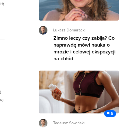
ię
Łukasz Domeracki
Zimno leczy czy zabija? Co
naprawdę mówi nauka o
mrozie i celowej ekspozycji
na chłód
2
ną
5
Tadeusz Sowiński