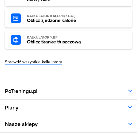
KALKULATOR KALORII (KCAL)
Oblicz zjedzone kalorie
KALKULATOR %BF
Oblicz tkankę tłuszczową
Sprawdź wszystkie kalkulatory
PoTreningu.pl
O nas
Plany
Polityka prywatności
Regulamin
Opinie klientów
Nasze sklepy
RODO
Plany dla kobiet
Aplikacja
Plany dla mężczyzn
Sklep.sfd.pl