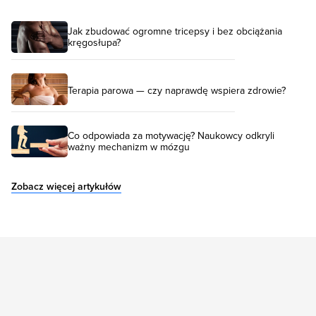
Jak zbudować ogromne tricepsy i bez obciążania
kręgosłupa?
Terapia parowa — czy naprawdę wspiera zdrowie?
Co odpowiada za motywację? Naukowcy odkryli
ważny mechanizm w mózgu
Zobacz więcej artykułów