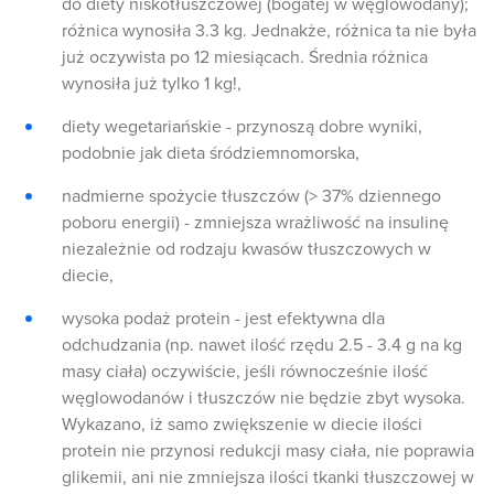
do diety niskotłuszczowej (bogatej w węglowodany);
różnica wynosiła 3.3 kg. Jednakże, różnica ta nie była
już oczywista po 12 miesiącach. Średnia różnica
wynosiła już tylko 1 kg!,
diety wegetariańskie - przynoszą dobre wyniki,
podobnie jak dieta śródziemnomorska,
nadmierne spożycie tłuszczów (> 37% dziennego
poboru energii) - zmniejsza wrażliwość na insulinę
niezależnie od rodzaju kwasów tłuszczowych w
diecie,
wysoka podaż protein - jest efektywna dla
odchudzania (np. nawet ilość rzędu 2.5 - 3.4 g na kg
masy ciała) oczywiście, jeśli równocześnie ilość
węglowodanów i tłuszczów nie będzie zbyt wysoka.
Wykazano, iż samo zwiększenie w diecie ilości
protein nie przynosi redukcji masy ciała, nie poprawia
glikemii, ani nie zmniejsza ilości tkanki tłuszczowej w