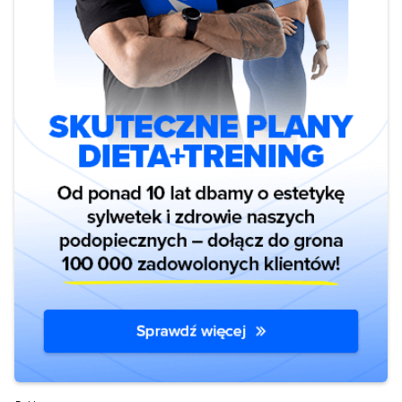
2015 http://care.diabetesjournals.org/content/38/7/e98.full.pdf+html?
sid=53707a7d-4709-4653-8d1f-19b39df62062 Paul J. Arciero,
Daniel Baur, Scott Connelly, and Michael J. Ormsbee “Timed-daily
ingestion of whey protein and exercise training reduces visceral
adipose tissue mass and improves insulin resistance: the PRISE
study” https://www.physiology.org/doi/abs/10.1152/japplphysiol.00152.
url_ver=Z39.88-
2003&rfr_id=ori%3Arid%3Acrossref.org&rfr_dat=cr_pub%3Dpubmed