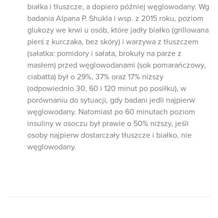
białka i tłuszcze, a dopiero później węglowodany. Wg
badania Alpana P. Shukla i wsp. z 2015 roku, poziom
glukozy we krwi u osób, które jadły białko (grillowana
pierś z kurczaka, bez skóry) i warzywa z tłuszczem
(sałatka: pomidory i sałata, brokuły na parze z
masłem) przed węglowodanami (sok pomarańczowy,
ciabatta) był o 29%, 37% oraz 17% niższy
(odpowiednio 30, 60 i 120 minut po posiłku), w
porównaniu do sytuacji, gdy badani jedli najpierw
węglowodany. Natomiast po 60 minutach poziom
insuliny w osoczu był prawie o 50% niższy, jeśli
osoby najpierw dostarczały tłuszcze i białko, nie
węglowodany.