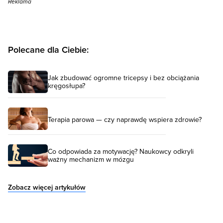
Reklama
Polecane dla Ciebie:
Jak zbudować ogromne tricepsy i bez obciążania
kręgosłupa?
Terapia parowa — czy naprawdę wspiera zdrowie?
Co odpowiada za motywację? Naukowcy odkryli
ważny mechanizm w mózgu
Zobacz więcej artykułów