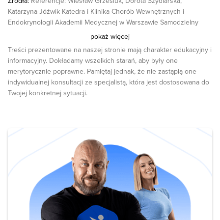
Źródła:
Referencje: Wiesław Grzesiuk, Dorota Szydlarska,
Katarzyna Jóźwik Katedra i Klinika Chorób Wewnętrznych i
Endokrynologii Akademii Medycznej w Warszawie Samodzielny
Publiczny Szpital Kliniczny Akademii Medycznej w Warszawie
pokaż więcej
„Insulinooporność w endokrynopatiach” Martin O. Weickert
Treści prezentowane na naszej stronie mają charakter edukacyjny i
„Nutritional Modulation of Insulin Resistance” Nordmann AJ
informacyjny. Dokładamy wszelkich starań, aby były one
“Effects of low-carbohydrate vs low-fat diets on weight loss and
merytorycznie poprawne. Pamiętaj jednak, że nie zastąpią one
cardiovascular risk factors: a meta-analysis of randomized
indywidualnej konsultacji ze specjalistą, która jest dostosowana do
controlled trials”. https://www.ncbi.nlm.nih.gov/pubmed/16476868
Twojej konkretnej sytuacji.
“Aerobic exercise but not resistance exercise reduces intrahepatic
lipid content and visceral fat and improves insulin sensitivity in
obese adolescent girls: a randomized controlled trial.” Am J Physiol
Endocrinol Metab. 2013 Nov 15;305(10):E1222-9. doi:
10.1152/ajpendo.00285.2013. Epub 2013 Sep
17. http://www.ncbi.nlm.nih.gov/pubmed/24045865 Hairston KG1,
Bryer-Ash M, Norris JM, Haffner S, Bowden DW, Wagenknecht LE.
“Sleep duration and five-year abdominal fat accumulation in a
minority cohort: the IRAS family study”. Alpana P. Shukla, Radu G.
Iliescu, Catherine E. Thomas and Louis J. Aronne “Food Order Has
a Significant Impact on Postprandial Glucose and Insulin” Levels
Diabetes Care