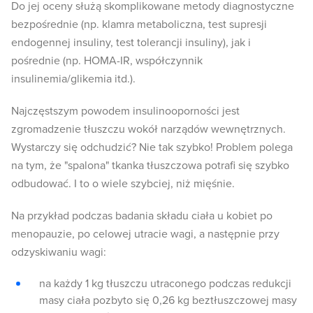
Do jej oceny służą skomplikowane metody diagnostyczne
bezpośrednie (np. klamra metaboliczna, test supresji
endogennej insuliny, test tolerancji insuliny), jak i
pośrednie (np. HOMA-IR, współczynnik
insulinemia/glikemia itd.).
Najczęstszym powodem insulinooporności jest
zgromadzenie tłuszczu wokół narządów wewnętrznych.
Wystarczy się odchudzić? Nie tak szybko! Problem polega
na tym, że "spalona" tkanka tłuszczowa potrafi się szybko
odbudować. I to o wiele szybciej, niż mięśnie.
Na przykład podczas badania składu ciała u kobiet po
menopauzie, po celowej utracie wagi, a następnie przy
odzyskiwaniu wagi:
na każdy 1 kg tłuszczu utraconego podczas redukcji
masy ciała pozbyto się 0,26 kg beztłuszczowej masy