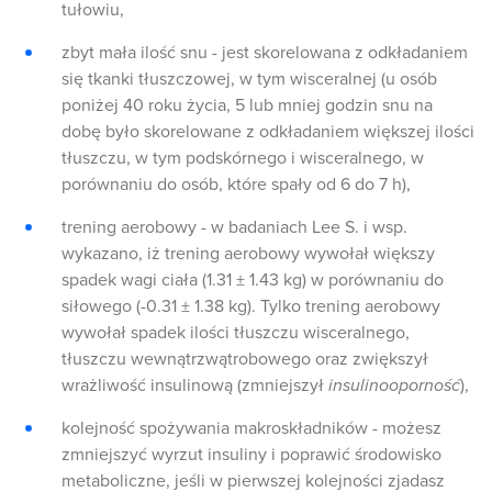
tułowiu,
zbyt mała ilość snu - jest skorelowana z odkładaniem
się tkanki tłuszczowej, w tym wisceralnej (u osób
poniżej 40 roku życia, 5 lub mniej godzin snu na
dobę było skorelowane z odkładaniem większej ilości
tłuszczu, w tym podskórnego i wisceralnego, w
porównaniu do osób, które spały od 6 do 7 h),
trening aerobowy - w badaniach Lee S. i wsp.
wykazano, iż trening aerobowy wywołał większy
spadek wagi ciała (1.31 ± 1.43 kg) w porównaniu do
siłowego (-0.31 ± 1.38 kg). Tylko trening aerobowy
wywołał spadek ilości tłuszczu wisceralnego,
tłuszczu wewnątrzwątrobowego oraz zwiększył
wrażliwość insulinową (zmniejszył
insulinooporność
),
kolejność spożywania makroskładników - możesz
zmniejszyć wyrzut insuliny i poprawić środowisko
metaboliczne, jeśli w pierwszej kolejności zjadasz