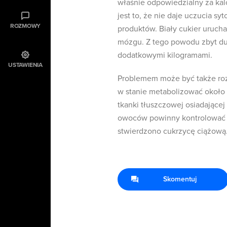
właśnie odpowiedzialny za k
jest to, że nie daje uczucia sy
ROZMOWY
produktów. Biały cukier urucha
mózgu. Z tego powodu zbyt d
dodatkowymi kilogramami.
USTAWIENIA
Problemem może być także rozk
w stanie metabolizować około 
tkanki tłuszczowej osiadającej
owoców powinny kontrolować os
stwierdzono cukrzycę ciążową
Skomentuj