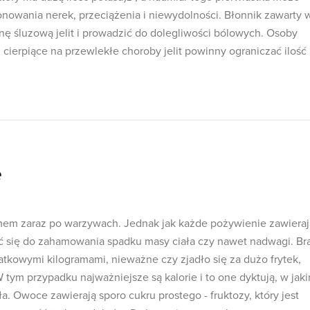
nowania nerek, przeciążenia i niewydolności. Błonnik zawarty 
 śluzową jelit i prowadzić do dolegliwości bólowych. Osoby
 cierpiące na przewlekłe choroby jelit powinny ograniczać ilość
e
m zaraz po warzywach. Jednak jak każde pożywienie zawieraj
ać się do zahamowania spadku masy ciała czy nawet nadwagi. Br
tkowymi kilogramami, nieważne czy zjadło się za dużo frytek,
W tym przypadku najważniejsze są kalorie i to one dyktują, w jak
a. Owoce zawierają sporo cukru prostego - fruktozy, który jest