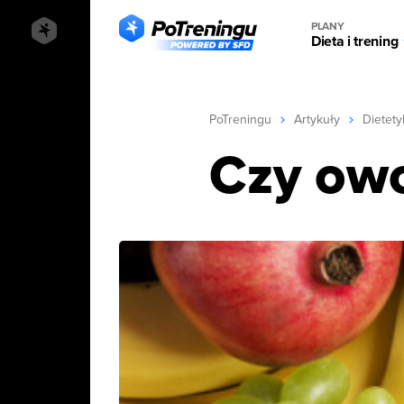
PLANY
Dieta i trening
PoTreningu
Artykuły
Dietety
Czy owo