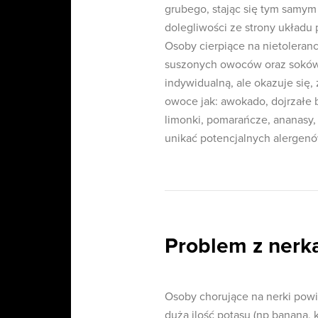
grubego, stając się tym samy
dolegliwości ze strony układu 
Osoby cierpiące na nietoleran
suszonych owoców oraz soków.
indywidualną, ale okazuje się,
owoce jak: awokado, dojrzałe ba
limonki, pomarańcze, ananasy, 
unikać potencjalnych alergen
Problem z nerka
Osoby chorujące na nerki powi
dużą ilość potasu (np banana, 