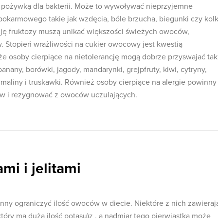
m pożywką dla bakterii. Może to wywoływać nieprzyjemne
pokarmowego takie jak wzdęcia, bóle brzucha, biegunki czy kolk
cję fruktozy muszą unikać większości świeżych owoców,
 Stopień wrażliwości na cukier owocowy jest kwestią
 że osoby cierpiące na nietolerancję mogą dobrze przyswajać tak
nany, borówki, jagody, mandarynki, grejpfruty, kiwi, cytryny,
maliny i truskawki. Również osoby cierpiące na alergie powinny
ów i rezygnować z owoców uczulających.
mi i jelitami
nny ograniczyć ilość owoców w diecie. Niektóre z nich zawieraj
który ma dużą ilość potasu)z , a nadmiar tego pierwiastka może