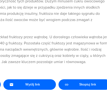
aloryczność tych produktów. Dużym minusem cukru owocowego
tości, jak to się dzieje w przypadku zjedzenia innych słodkich
mia produkcję insuliny, fruktoza nie daje takiego sygnału do
uża ilość owoców może być wrogiem podczas zmagań z
ład fruktozy przez wątrobę. U dorosłego człowieka wątroba je
40 g fruktozy. Pozostała część fruktozy jest magazynowa w for
 na narządach wewnętrznych, głównie wątrobie. Ilość i rodzaj
oby zmagające się z cukrzycą oraz kobiety w ciąży, u których
. Jak zawsze kluczem pozostaje umiar i równowaga.
Wyślij link
Skopiuj link