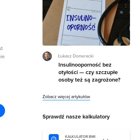
st
mie
Łukasz Domeracki
Insulinooporność bez
otyłości — czy szczupłe
osoby też są zagrożone?
Zobacz więcej artykułów
Sprawdź nasze kalkulatory
KALKULATOR BMI