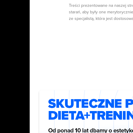
Treści prezentowane na naszej str
starań, aby były one merytorycznie
ze specjalistą, która jest dostosow