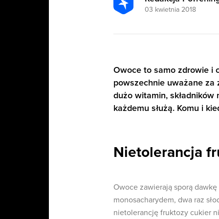
03 kwietnia 2018
Owoce to samo zdrowie i c
powszechnie uważane za z
dużo witamin, składników m
każdemu służą. Komu i ki
Nietolerancja fr
Owoce zawierają sporą dawkę cu
monosacharydem, dwa raz słod
nietolerancję fruktozy cukier ni