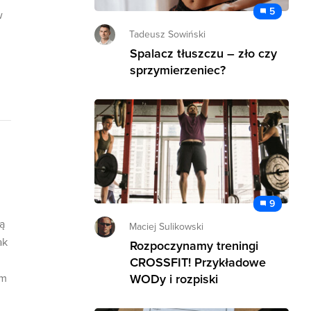
5
w
Tadeusz Sowiński
Spalacz tłuszczu – zło czy
sprzymierzeniec?
9
ą
Maciej Sulikowski
ak
Rozpoczynamy treningi
CROSSFIT! Przykładowe
im
WODy i rozpiski