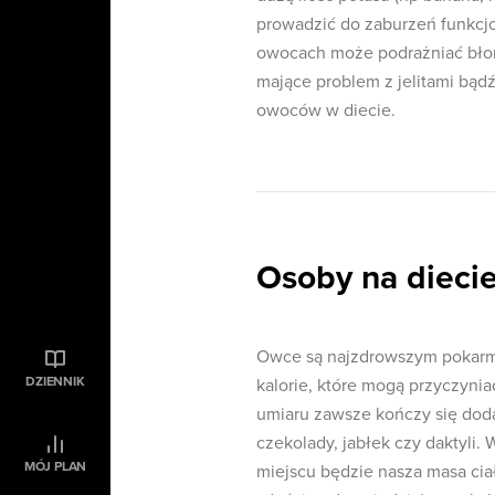
prowadzić do zaburzeń funkcjo
owocach może podrażniać błonę
mające problem z jelitami bądź
owoców w diecie.
Osoby na dieci
Owce są najzdrowszym pokarme
DZIENNIK
kalorie, które mogą przyczyni
umiaru zawsze kończy się doda
czekolady, jabłek czy daktyli. 
MÓJ PLAN
miejscu będzie nasza masa ciał