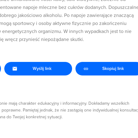
ermentowane napoje mleczne bez cukrów dodanych. Dopuszczaln
 dobrego jakościowo alkoholu. Po napoje zawierające znaczącą
ogą sportowcy i osoby aktywne fizycznie po zakończeniu
w energetycznych organizmu. W innych wypadkach jest to nie
ię wręcz przynieść niepożądane skutki.
Wyślij link
Skopiuj link
onie mają charakter edukacyjny i informacyjny. Dokładamy wszelkich
 poprawne. Pamiętaj jednak, że nie zastąpią one indywidualnej konsultacj
ana do Twojej konkretnej sytuacji.