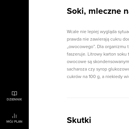
Soki, mleczne n
Wcale nie lepiej wygląda syt
prawda nie zawierają cukru do
„owocowego”. Dla organizmu to
faszeruje. Litrowy karton soku
owocowe są skondensowanym źr
sacharoza czy syrop glukozowo-
cukrów na 100 g, a niekiedy wi
DZIENNIK
Skutki
MÓJ PLAN