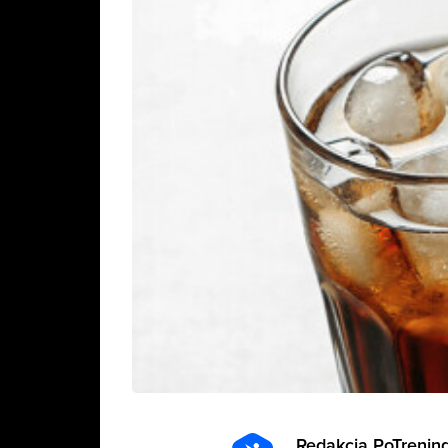
Redakcja PoTrening