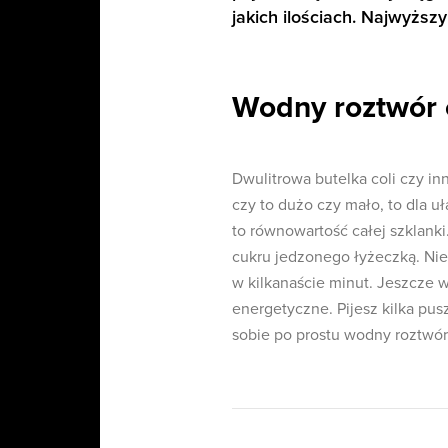
jakich ilościach. Najwyższy
Wodny roztwór 
Dwulitrowa butelka coli czy in
czy to dużo czy mało, to dla u
to równowartość całej szklanki
cukru jedzonego łyżeczką. Nie
w kilkanaście minut. Jeszcze w
energetyczne. Pijesz kilka pusz
sobie po prostu wodny roztwór