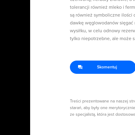
tolerancji również mleko i f
są również symboliczne ilości
dawkę węglowodanów sięgać m
wysiłku, w celu odnowy rezer
tylko niepotrzebne, ale może s
Skomentuj
Treści prezentowane na naszej str
starań, aby były one merytorycznie
ze specjalistą, która jest dostosow