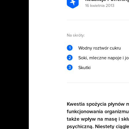
16 kwietnia 2013
Na skróty:
Wodny roztwór cukru
Soki, mleczne napoje i 
Skutki
Kwestia spożycia płynów m
funkcjonowania organizmu. 
także wpływ na masę i skł
psychiczną. Niestety ciągl