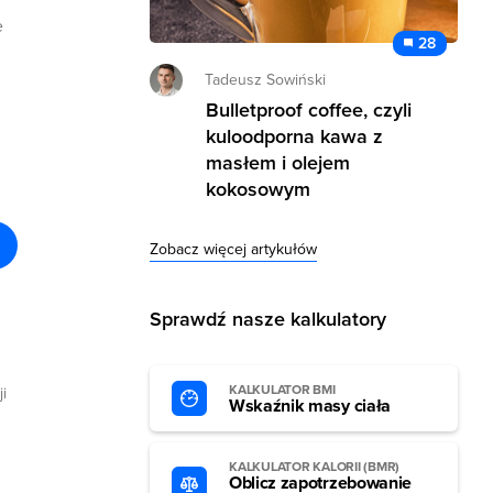
e
28
Tadeusz Sowiński
Bulletproof coffee, czyli
kuloodporna kawa z
masłem i olejem
kokosowym
Zobacz więcej artykułów
Sprawdź nasze kalkulatory
KALKULATOR BMI
i
Wskaźnik masy ciała
KALKULATOR KALORII (BMR)
Oblicz zapotrzebowanie