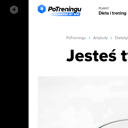
PLANY
Dieta i trening
PoTreningu
Artykuły
Dietety
Jesteś t