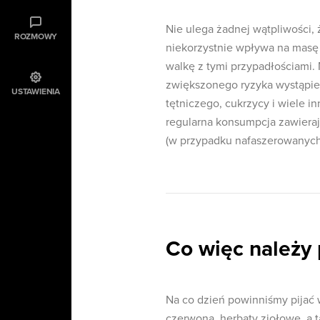
Nie ulega żadnej wątpliwości
ROZMOWY
niekorzystnie wpływa na masę i
walkę z tymi przypadłościami.
zwiększonego ryzyka wystąpien
USTAWIENIA
tętniczego, cukrzycy i wiele 
regularna konsumpcja zawieraj
(w przypadku nafaszerowanyc
Co więc należy 
Na co dzień powinniśmy pijać 
czerwoną, herbaty ziołowe, a 