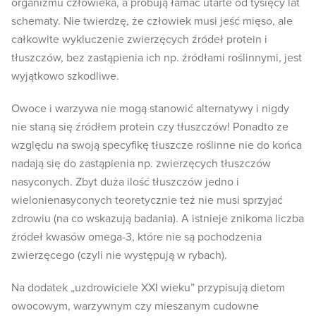
organizmu człowieka, a próbują łamać utarte od tysięcy lat
schematy. Nie twierdzę, że człowiek musi jeść mięso, ale
całkowite wykluczenie zwierzęcych źródeł protein i
tłuszczów, bez zastąpienia ich np. źródłami roślinnymi, jest
wyjątkowo szkodliwe.
Owoce i warzywa nie mogą stanowić alternatywy i nigdy
nie staną się źródłem protein czy tłuszczów! Ponadto ze
względu na swoją specyfikę tłuszcze roślinne nie do końca
nadają się do zastąpienia np. zwierzęcych tłuszczów
nasyconych. Zbyt duża ilość tłuszczów jedno i
wielonienasyconych teoretycznie też nie musi sprzyjać
zdrowiu (na co wskazują badania). A istnieje znikoma liczba
źródeł kwasów omega-3, które nie są pochodzenia
zwierzęcego (czyli nie występują w rybach).
Na dodatek „uzdrowiciele XXI wieku” przypisują dietom
owocowym, warzywnym czy mieszanym cudowne