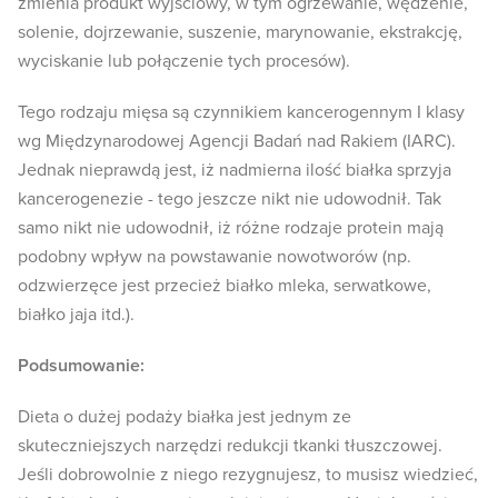
zmienia produkt wyjściowy, w tym ogrzewanie, wędzenie,
solenie, dojrzewanie, suszenie, marynowanie, ekstrakcję,
wyciskanie lub połączenie tych procesów).
Tego rodzaju mięsa są czynnikiem kancerogennym I klasy
wg Międzynarodowej Agencji Badań nad Rakiem (IARC).
Jednak nieprawdą jest, iż nadmierna ilość białka sprzyja
kancerogenezie - tego jeszcze nikt nie udowodnił. Tak
samo nikt nie udowodnił, iż różne rodzaje protein mają
podobny wpływ na powstawanie nowotworów (np.
odzwierzęce jest przecież białko mleka, serwatkowe,
białko jaja itd.).
Podsumowanie:
Dieta o dużej podaży białka jest jednym ze
skuteczniejszych narzędzi redukcji tkanki tłuszczowej.
Jeśli dobrowolnie z niego rezygnujesz, to musisz wiedzieć,