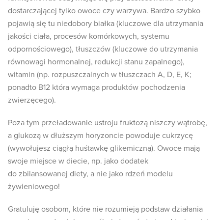
dostarczającej tylko owoce czy warzywa. Bardzo szybko
pojawią się tu niedobory białka (kluczowe dla utrzymania
jakości ciała, procesów komórkowych, systemu
odpornościowego), tłuszczów (kluczowe do utrzymania
równowagi hormonalnej, redukcji stanu zapalnego),
witamin (np. rozpuszczalnych w tłuszczach A, D, E, K;
ponadto B12 która wymaga produktów pochodzenia
zwierzęcego).
Poza tym przeładowanie ustroju fruktozą niszczy wątrobę,
a glukozą w dłuższym horyzoncie powoduje cukrzycę
(wywołujesz ciągłą huśtawkę glikemiczną). Owoce mają
swoje miejsce w diecie, np. jako dodatek
do zbilansowanej diety, a nie jako rdzeń modelu
żywieniowego!
Gratuluję osobom, które nie rozumieją podstaw działania