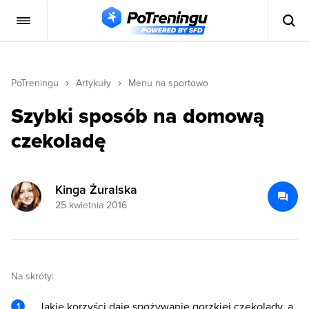
PoTreningu
Artykuły
Menu na sportowo
Szybki sposób na domową
czekoladę
Kinga Żuralska
25 kwietnia 2016
Na skróty:
Jakie korzyści daje spożywanie gorzkiej czekolady, a