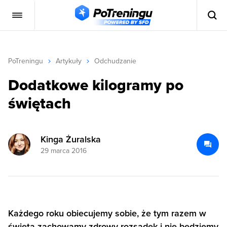
PoTreningu
Artykuły
Odchudzanie
Dodatkowe kilogramy po
świętach
Kinga Żuralska
29 marca 2016
Każdego roku obiecujemy sobie, że tym razem w
święta zachowamy zdrowy rozsądek i nie będziemy