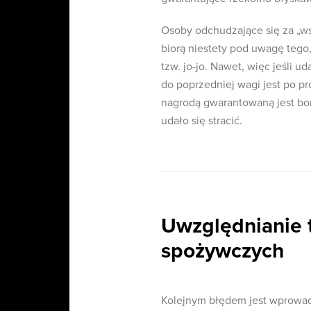
Osoby odchudzające się za „w
biorą niestety pod uwagę tego,
tzw. jo-jo. Nawet, więc jeśli u
do poprzedniej wagi jest po p
nagrodą gwarantowaną jest bo
udało się stracić.
Uwzględnianie 
spożywczych
Kolejnym błędem jest wprowadz