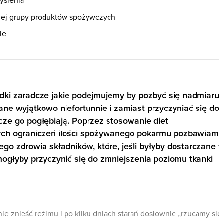
yślenia
nej grupy produktów spożywczych
ie
odki zaradcze jakie podejmujemy by pozbyć się nadmiaru
ane wyjątkowo niefortunnie i zamiast przyczyniać się do
cze go pogłębiają. Poprzez stosowanie diet
nych ograniczeń ilości spożywanego pokarmu pozbawiam
ego zdrowia składników, które, jeśli byłyby dostarczane
mogłyby przyczynić się do zmniejszenia poziomu tkanki
e znieść reżimu i po kilku dniach starań dosłownie „rzucamy si