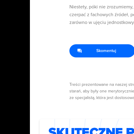
Niestety, póki nie zrozumiemy
czerpać z fachowych źródeł, p
zarówno w ujęciu jednostkowym
Skomentuj
Treści prezentowane na naszej str
starań, aby były one merytorycznie
ze specjalistą, która jest dostosow