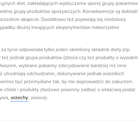
yjnych diet, zakładających wykluczenie sporej grupy pokarmów
o jednej grupy produktów spożywczych. Konsekwencje są dokład
oprzednim akapicie. Dodatkowo też pojawiają się niedobory
ypadku dłużej trwających eksperymentów niekorzystne
za tycie odpowiada tylko jeden określony składnik diety (np.
 też jednak grupa produktów (zboża czy też produkty o wysoki
 Owszem, wybrane pokarmy zdecydowanie bardziej niż inne
też utrudniają odchudzanie, dokonywanie jednak wszelkich
owinno być przemyślane tak, by nie doprowadzić do zaburzeń.
ce chleb i produkty zbożowe powinny zadbać o właściwą podaż
zywa,
orzechy
, owoce).