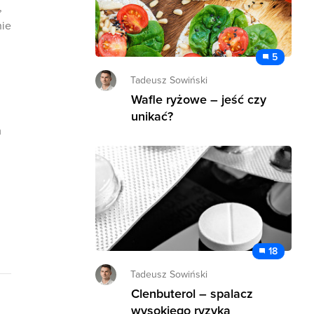
,
nie
5
Tadeusz Sowiński
Wafle ryżowe – jeść czy
unikać?
m
18
Tadeusz Sowiński
Clenbuterol – spalacz
wysokiego ryzyka