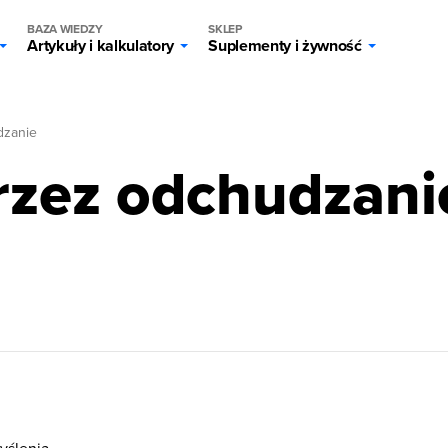
BAZA WIEDZY
SKLEP
Artykuły i kalkulatory
Suplementy i żywność
zanie
rzez odchudzani