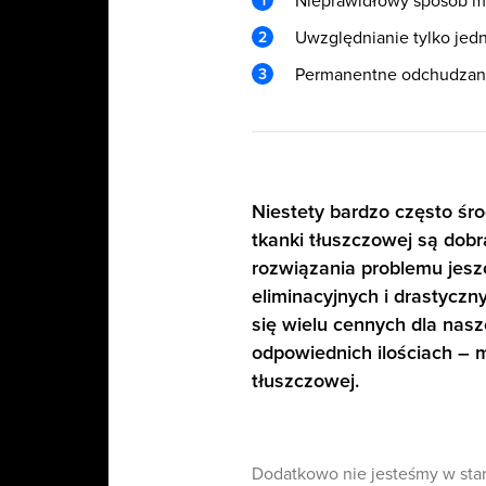
Nieprawidłowy sposób m
Uwzględnianie tylko jed
Permanentne odchudzan
Niestety bardzo często śr
tkanki tłuszczowej są dobr
rozwiązania problemu jesz
eliminacyjnych i drastycz
się wielu cennych dla nasz
odpowiednich ilościach – 
tłuszczowej.
Dodatkowo nie jesteśmy w stani