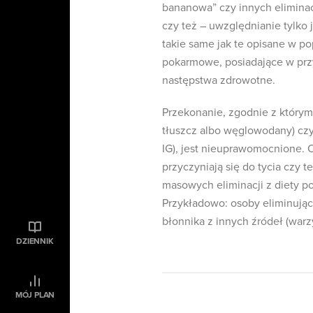
bananowa” czy innych eliminac
czy też – uwzględnianie tylk
takie same jak te opisane w p
pokarmowe, posiadające w prz
następstwa zdrowotne.
Przekonanie, zgodnie z którym 
tłuszcz albo węglowodany) czy
IG), jest nieuprawomocnione.
przyczyniają się do tycia czy 
masowych eliminacji z diety p
Przykładowo: osoby eliminują
błonnika z innych źródeł (war
DZIENNIK
MÓJ PLAN