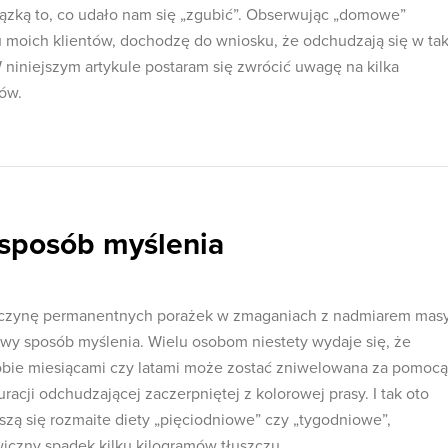
iązką to, co udało nam się „zgubić”. Obserwując „domowe”
 moich klientów, dochodzę do wniosku, że odchudzają się w tak
W niniejszym artykule postaram się zwrócić uwagę na kilka
ów.
sposób myślenia
zyczynę permanentnych porażek w zmaganiach z nadmiarem mas
owy sposób myślenia. Wielu osobom niestety wydaje się, że
sobie miesiącami czy latami może zostać zniwelowana za pomocą
uracji odchudzającej zaczerpniętej z kolorowej prasy. I tak oto
szą się rozmaite diety „pięciodniowe” czy „tygodniowe”,
iczny spadek kilku kilogramów tłuszczu.