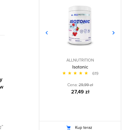
ALLNUTRITION
Isotonic
619
y
Cena:
29,99 zł
 w
27,49 zł
ę”
Kup teraz