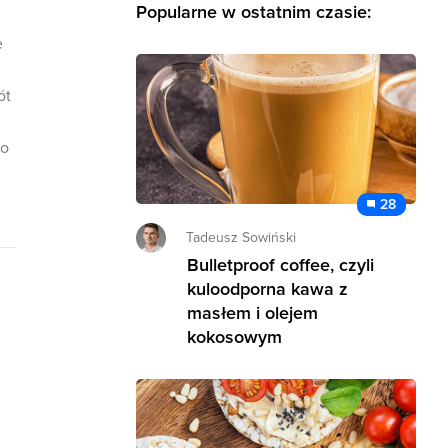
Popularne w ostatnim czasie:
e
ót
wo
28
Tadeusz Sowiński
Bulletproof coffee, czyli
kuloodporna kawa z
masłem i olejem
kokosowym