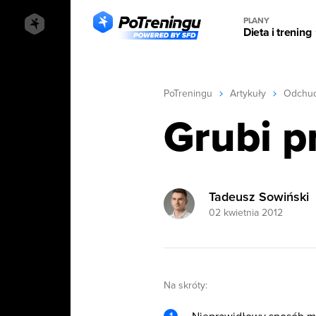
PLANY
Dieta i trening
PoTreningu
Artykuły
Odchud
Grubi p
Tadeusz Sowiński
02 kwietnia 2012
Na skróty: