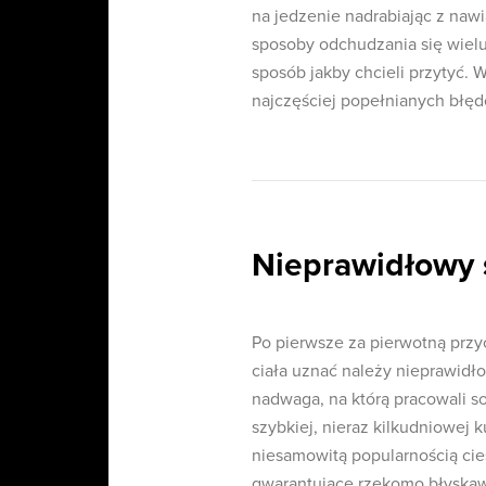
na jedzenie nadrabiając z naw
sposoby odchudzania się wielu
sposób jakby chcieli przytyć. 
najczęściej popełnianych błęd
Nieprawidłowy 
Po pierwsze za pierwotną pr
ciała uznać należy nieprawidł
nadwaga, na którą pracowali 
szybkiej, nieraz kilkudniowej k
niesamowitą popularnością cie
gwarantujące rzekomo błyskaw