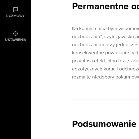
Permanentne o
ROZMOWY
Na koniec chciałbym wspomnie
odchudzaniu”, czyli zjawisku p
USTAWIENIA
odchudzaniem przy jednoczesn
konsekwentne powielanie tych
przyniosą efekt, albo też „ska
egzotycznych kuracji odchudza
rozmaite niedobory pokarmowe
Podsumowanie