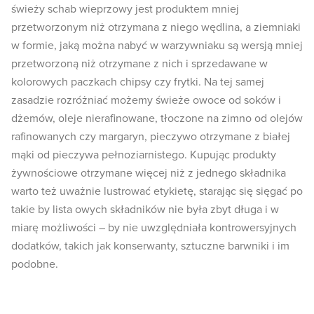
świeży schab wieprzowy jest produktem mniej
przetworzonym niż otrzymana z niego wędlina, a ziemniaki
w formie, jaką można nabyć w warzywniaku są wersją mniej
przetworzoną niż otrzymane z nich i sprzedawane w
kolorowych paczkach chipsy czy frytki. Na tej samej
zasadzie rozróżniać możemy świeże owoce od soków i
dżemów, oleje nierafinowane, tłoczone na zimno od olejów
rafinowanych czy margaryn, pieczywo otrzymane z białej
mąki od pieczywa pełnoziarnistego. Kupując produkty
żywnościowe otrzymane więcej niż z jednego składnika
warto też uważnie lustrować etykietę, starając się sięgać po
takie by lista owych składników nie była zbyt długa i w
miarę możliwości – by nie uwzględniała kontrowersyjnych
dodatków, takich jak konserwanty, sztuczne barwniki i im
podobne.