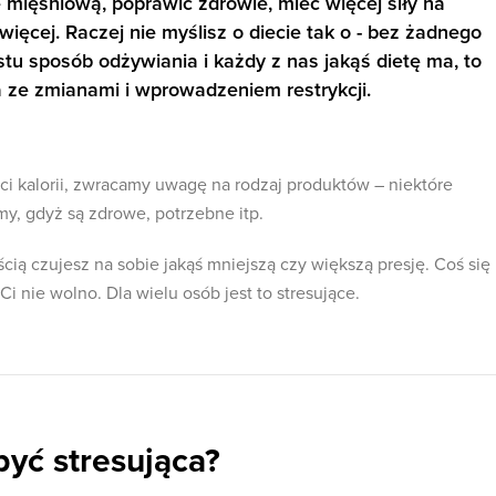
mięśniową, poprawić zdrowie, mieć więcej siły na
 więcej. Raczej nie myślisz o diecie tak o - bez żadnego
ostu sposób odżywiania i każdy z nas jakąś dietę ma, to
a ze zmianami i wprowadzeniem restrykcji.
ci kalorii, zwracamy uwagę na rodzaj produktów – niektóre
, gdyż są zdrowe, potrzebne itp.
cią czujesz na sobie jakąś mniejszą czy większą presję. Coś się
i nie wolno. Dla wielu osób jest to stresujące.
być stresująca?