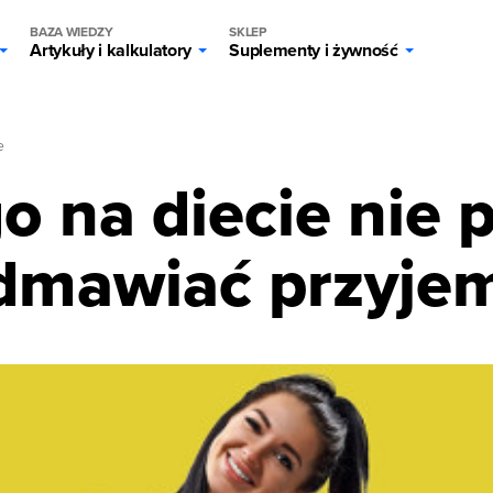
BAZA WIEDZY
SKLEP
Artykuły i kalkulatory
Suplementy i żywność
e
o na diecie nie
dmawiać przyje