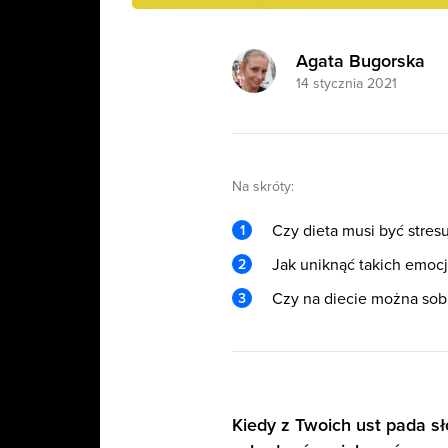
Agata Bugorska
14 stycznia 2021
Na skróty:
Czy dieta musi być stres
Jak uniknąć takich emocji
Czy na diecie można sob
Kiedy z Twoich ust pada sł