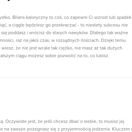
stko. Bilans kaloryczny to coś, co zapewni Ci wzrost lub spadek
nąć, a ciągle będziesz go przekraczać - to niestety sukcesu nie
li się poddasz i wrócisz do starych nawyków. Dlatego tak ważne
mności, raz na jakiś czas, w rozsądnych ilościach. Dzięki temu
 wiesz, że nie jest wcale tak ciężko, nie masz aż tak dużych
alszym ciągu możesz sobie pozwolić na to, co lubisz.
. Oczywiste jest, że jeśli chcesz dbać o siebie, to musisz jej
 że na zawsze pożegnasz się z przyjemnością jedzenia. Kluczem