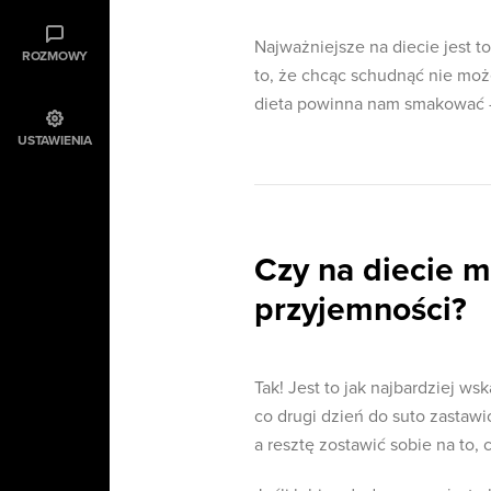
Najważniejsze na diecie jest 
ROZMOWY
to, że chcąc schudnąć nie może
dieta powinna nam smakować -
USTAWIENIA
Czy na diecie m
przyjemności?
Tak! Jest to jak najbardziej w
co drugi dzień do suto zastawi
a resztę zostawić sobie na to, 