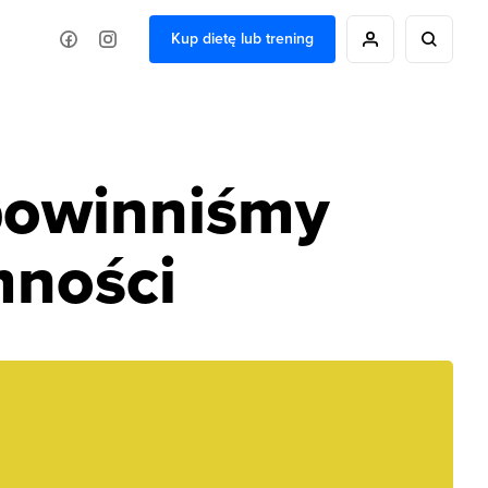
Kup dietę lub trening
 powinniśmy
mności