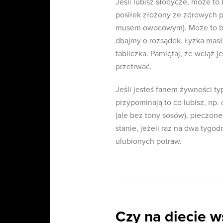
Jeśli lubisz słodycze, może t
posiłek złożony ze zdrowych p
musem owocowym). Może to być
dbajmy o rozsądek. Łyżka masła
tabliczka. Pamiętaj, że wciąż j
przetrwać.
Jeśli jesteś fanem żywności ty
przypominają to co lubisz, np. 
(ale bez tony sosów), pieczone 
stanie, jeżeli raz na dwa tygod
ulubionych potraw.
Czy na diecie 