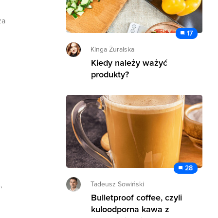
za
17
Kinga Żuralska
Kiedy należy ważyć
produkty?
28
Tadeusz Sowiński
,
Bulletproof coffee, czyli
kuloodporna kawa z