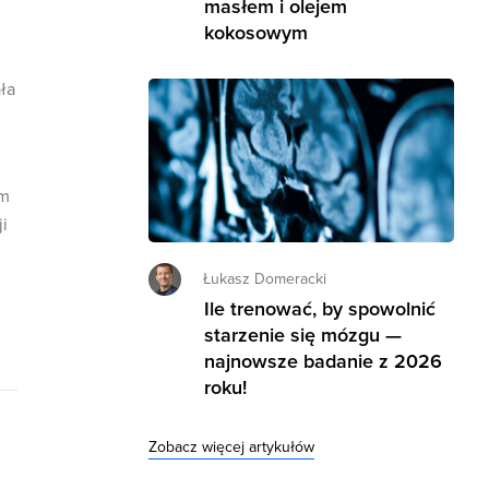
masłem i olejem
kokosowym
ła
em
ji
Łukasz Domeracki
Ile trenować, by spowolnić
starzenie się mózgu —
najnowsze badanie z 2026
roku!
Zobacz więcej artykułów