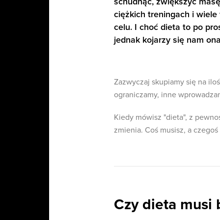
schudnąć, zwiększyć masę 
ciężkich treningach i wiele
celu. I choć dieta to po pr
jednak kojarzy się nam on
Zazwyczaj skupiamy się na iloś
ograniczamy, inne wprowadzamy
Kiedy mówisz "dieta", z pewnoś
zmienia. Coś musisz, a czegoś C
Czy dieta musi 