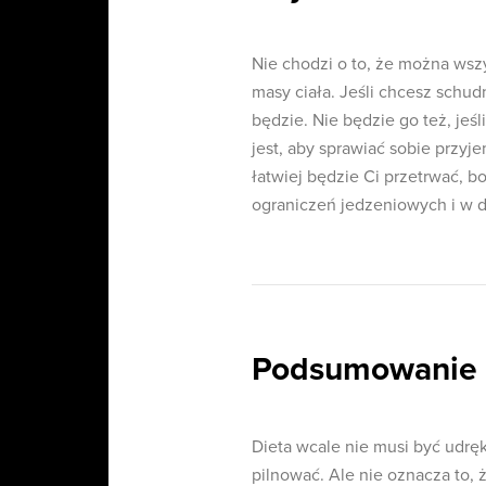
Nie chodzi o to, że można wszy
masy ciała. Jeśli chcesz schud
będzie. Nie będzie go też, jeś
jest, aby sprawiać sobie przyje
łatwiej będzie Ci przetrwać, bo
ograniczeń jedzeniowych i w d
Podsumowanie
Dieta wcale nie musi być udręką
pilnować. Ale nie oznacza to,