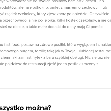
o być wprowadzenie do swoich posiłków namiastki deseru, np.
roduktów, ale na słodko (np. omlet z masłem orzechowym lub
 rządek czekolady, który zjesz zaraz po obiedzie. Oczywiście
 orzechowego, a nie pół słoika. Kilka kostek czekolady, a nie ca
esteś na diecie, a takie małe dodatki do diety mają Ci pomóc
pu fast food, postaw na zdrowe posiłki, które wyglądem i smaki
domowego burgera, tortillę taką jak w Twojej ulubionej restaurac
ziemniaki zamiast frytek z baru szybkiej obsługi. Nic się też nie
nie pójdziesz do restauracji zjeść jeden posiłek złożony z
wszystko można?