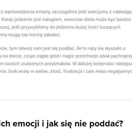
 z wprowadzenia zmiany, szczególnie jeśli walczymy z nadwagą
ć. Kiedy jedzenie jest nałogiem, wówczas dieta może być bardzo
ej, jeśli przywykliśmy do jedzenia dużej ilości tuczących
nia mogą nas trochę zaboleć.
ie, tym łatwiej nam jest się poddać. Ile to razy się słyszało o
 na diecie, czuje ciągle głód i nagle przechodzi obok pachnące
nem swoich ulubionych przysmaków. W dalszej kolejności następu
e, brak wiary w siebie, złość, frustracja i cała masa negatywny
ch emocji i jak się nie poddać?