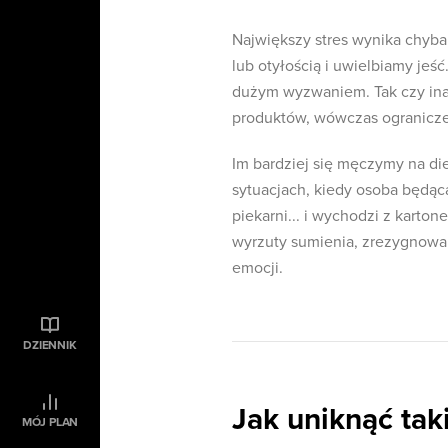
Największy stres wynika chyba
lub otyłością i uwielbiamy jeś
dużym wyzwaniem. Tak czy inacz
produktów, wówczas ogranicze
Im bardziej się męczymy na diec
sytuacjach, kiedy osoba będąca
piekarni... i wychodzi z karto
wyrzuty sumienia, zrezygnowani
emocji.
DZIENNIK
Jak uniknąć taki
MÓJ PLAN