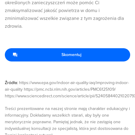
określonych zanieczyszczeń może pomóc Ci
zmaksymalizować jakość powietrza w domu i
zminimalizować wszelkie związane z tym zagrożenia dla
zdrowia.
Skomentuj
Źródła:
https://www.epa.gov/indoor-air-quality-iaq/improving-indoor-
air-quality https://pmc.ncbi.nlm.nih.gov/articles/PMC6125109/
https://www.sciencedirect.com/science/article/pii/S240584402102079
Treści prezentowane na naszej stronie mają charakter edukacyjny i
informacyjny. Dokładamy wszelkich starań, aby były one
merytorycznie poprawne. Pamiętaj jednak, że nie zastąpią one
indywidualnej konsultacji ze specjalistą, która jest dostosowana do