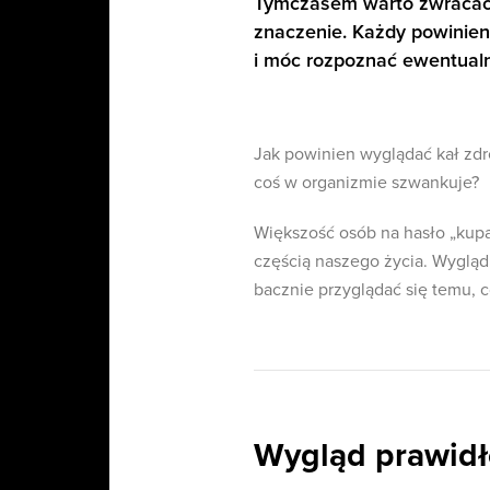
Tymczasem warto zwracać u
znaczenie. Każdy powinien
i móc rozpoznać ewentualn
Jak powinien wyglądać kał zdr
coś w organizmie szwankuje?
Większość osób na hasło „kupa”
częścią naszego życia. Wygląd
bacznie przyglądać się temu, 
Wygląd prawidł