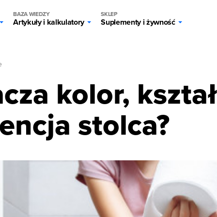
BAZA WIEDZY
SKLEP
Artykuły i kalkulatory
Suplementy i żywność
e
za kolor, kształt
encja stolca?