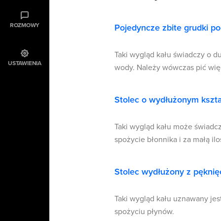
ROZMOWY
Pojedyncze zbite grudki 
Taki wygląd kału świadczy o d
USTAWIENIA
wody. Należy wówczas pić więc
Stolec o wydłużonym kszta
Taki wygląd kału może świadcz
spożycie błonnika i za małą il
Stolec wydłużony z pęknię
Taki wygląd kału uznawany je
spożyciu płynów.