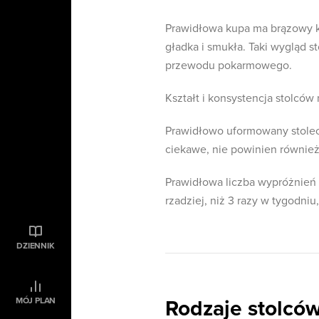
Prawidłowa kupa ma brązowy ko
gładka i smukła. Taki wygląd s
przewodu pokarmowego.
Kształt i konsystencja stolcó
Prawidłowo uformowany stolec 
ciekawe, nie powinien również
Prawidłowa liczba wypróżnień 
rzadziej, niż 3 razy w tygodni
DZIENNIK
MÓJ PLAN
Rodzaje stolców