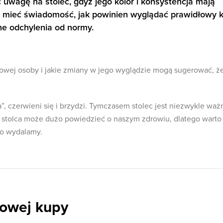
wagę na stolec, gdyż jego kolor i konsystencja mają
 mieć świadomość, jak powinien wyglądać prawidłowy k
e odchylenia od normy.
owej osoby i jakie zmiany w jego wyglądzie mogą sugerować, ż
, czerwieni się i brzydzi. Tymczasem stolec jest niezwykle waż
 stolca może dużo powiedzieć o naszym zdrowiu, dlatego warto
co wydalamy.
owej kupy