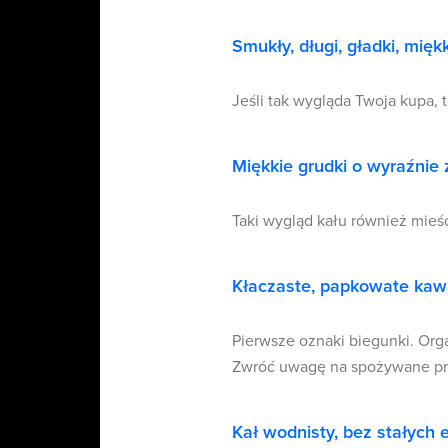
Smukły, długi, gładki, miękk
Jeśli tak wygląda Twoja kupa, 
Miękkie grudki o wyraźnie
Taki wygląd kału również mieś
Kłaczaste, papkowate kawa
Pierwsze oznaki biegunki. Org
Zwróć uwagę na spożywane pro
Kał wodnisty, bez stałych