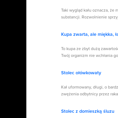
Taki wygląd kału oznacza, że m
substancji. Rozwolnienie sprzy
Kupa zwarta, ale miękka, ł
To kupa ze zbyt dużą zawartoś
Twój organizm nie wchłania go
Stolec ołówkowaty
Kał uformowany, długi, o bard
zwężenia odbytnicy przez raka,
Stolec z domieszką śluzu