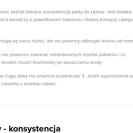
lor, kształt banana, konsystencję pasty do zębów. Jest miękka,
tolca świadczy o prawidłowym trawieniu i dobrej kondycji całego
w mogą się nieco różnić, ale nie powinny odbiegać mocno od nor
nie powinien zawierać niestrawionych resztek pokarmu i co
 brudzić muszli klozetowej po spuszczeniu wody.
w ciągu doby nie powinna przekraczać 3. Jeżeli wypróżnienia s
u, cierpimy z powodu zaparć.
 - konsystencja