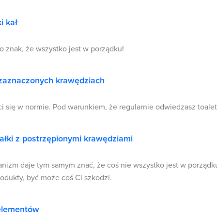
i kał
to znak, że wszystko jest w porządku!
 zaznaczonych krawędziach
ci się w normie. Pod warunkiem, że regularnie odwiedzasz toalet
łki z postrzępionymi krawędziami
anizm daje tym samym znać, że coś nie wszystko jest w porządk
dukty, być może coś Ci szkodzi.
 elementów