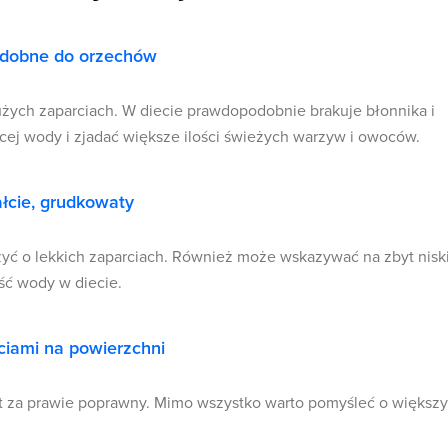
podobne do orzechów
użych zaparciach. W diecie prawdopodobnie brakuje błonnika i
ej wody i zjadać większe ilości świeżych warzyw i owoców.
łcie, grudkowaty
yć o lekkich zaparciach. Również może wskazywać na zbyt nisk
ość wody w diecie.
ciami na powierzchni
st za prawie poprawny. Mimo wszystko warto pomyśleć o większ