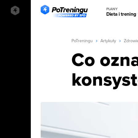
PLANY
Dieta i trening
PoTreningu
Artykuły
Zdrowi
Co oznac
konsyst