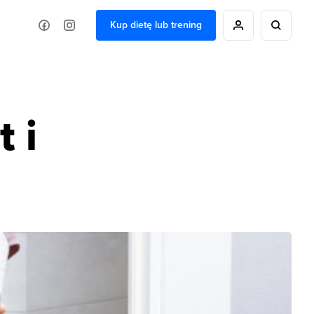
Kup dietę lub trening
 i