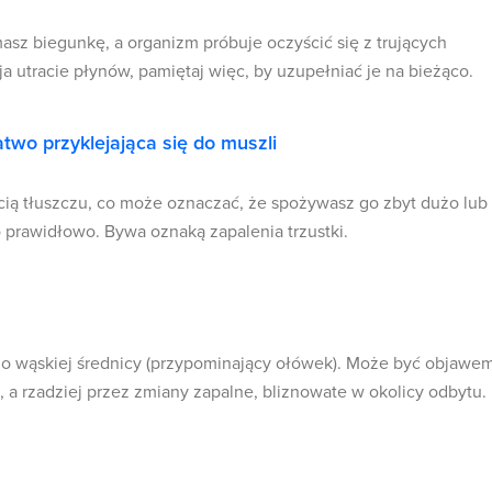
asz biegunkę, a organizm próbuje oczyścić się z trujących
ja utracie płynów, pamiętaj więc, by uzupełniać je na bieżąco.
atwo przyklejająca się do muszli
cią tłuszczu, co może oznaczać, że spożywasz go zbyt dużo lub
 prawidłowo. Bywa oznaką zapalenia trzustki.
zo wąskiej średnicy (przypominający ołówek). Może być objawe
 a rzadziej przez zmiany zapalne, bliznowate w okolicy odbytu.