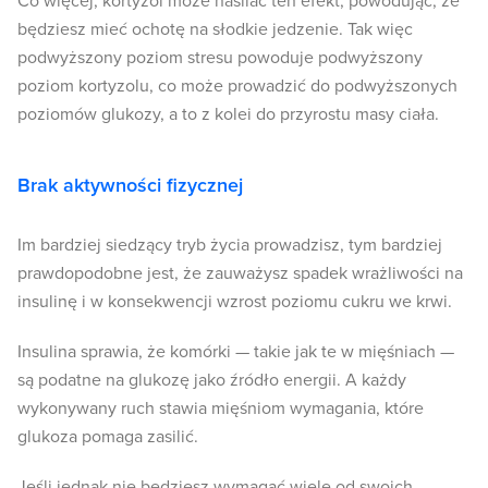
Co więcej, kortyzol może nasilać ten efekt, powodując, że
będziesz mieć ochotę na słodkie jedzenie. Tak więc
podwyższony poziom stresu powoduje podwyższony
poziom kortyzolu, co może prowadzić do podwyższonych
poziomów glukozy, a to z kolei do przyrostu masy ciała.
Brak aktywności fizycznej
Im bardziej siedzący tryb życia prowadzisz, tym bardziej
prawdopodobne jest, że zauważysz spadek wrażliwości na
insulinę i w konsekwencji wzrost poziomu cukru we krwi.
Insulina sprawia, że ​​komórki — takie jak te w mięśniach —
są podatne na glukozę jako źródło energii. A każdy
wykonywany ruch stawia mięśniom wymagania, które
glukoza pomaga zasilić.
Jeśli jednak nie będziesz wymagać wiele od swoich