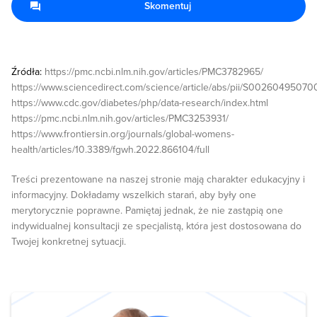
Skomentuj
Źródła:
https://pmc.ncbi.nlm.nih.gov/articles/PMC3782965/
https://www.sciencedirect.com/science/article/abs/pii/S0026049507
https://www.cdc.gov/diabetes/php/data-research/index.html
https://pmc.ncbi.nlm.nih.gov/articles/PMC3253931/
https://www.frontiersin.org/journals/global-womens-
health/articles/10.3389/fgwh.2022.866104/full
Treści prezentowane na naszej stronie mają charakter edukacyjny i
informacyjny. Dokładamy wszelkich starań, aby były one
merytorycznie poprawne. Pamiętaj jednak, że nie zastąpią one
indywidualnej konsultacji ze specjalistą, która jest dostosowana do
Twojej konkretnej sytuacji.