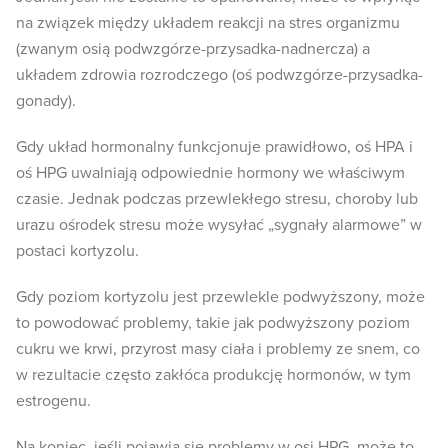
na związek między układem reakcji na stres organizmu
(zwanym osią podwzgórze-przysadka-nadnercza) a
układem zdrowia rozrodczego (oś podwzgórze-przysadka-
gonady).
Gdy układ hormonalny funkcjonuje prawidłowo, oś HPA i
oś HPG uwalniają odpowiednie hormony we właściwym
czasie. Jednak podczas przewlekłego stresu, choroby lub
urazu ośrodek stresu może wysyłać „sygnały alarmowe” w
postaci kortyzolu.
Gdy poziom kortyzolu jest przewlekle podwyższony, może
to powodować problemy, takie jak podwyższony poziom
cukru we krwi, przyrost masy ciała i problemy ze snem, co
w rezultacie często zakłóca produkcję hormonów, w tym
estrogenu.
Na koniec, jeśli pojawią się problemy w osi HPG, może to