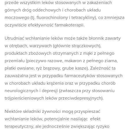
przede wszystkim leków stosowanych w zakażeniach
górnych dróg oddechowych i chorobach układu
moczowego (tj. fluorochinolony i tetracykliny), co zmniejsza
oczywiście efektywność farmakoterapii.
Utrudniać wchłanianie leków może także błonnik zawarty
w otrębach, warzywach (głównie strączkowych),
produktach zbożowych otrzymanych z mąki z pełnego
przemiału (pieczywo razowe, makaron z pełnego ziarna,
płatki owsiane, ryż brązowy, grube kasze). Zależność ta
zauważalna jest w przypadku farmaceutyków stosowanych
w chorobach układu krążenia oraz w przypadku chorób
neurologicznych i depresji (zwłaszcza przy stosowaniu
trójpierścieniowych leków przeciwdepresyjnych).
Niektóre składniki żywności mogą przyspieszać
wchłanianie leków, potencjalnie nasilając efekt
terapeutyczny, ale jednocześnie zwiększając ryzyko