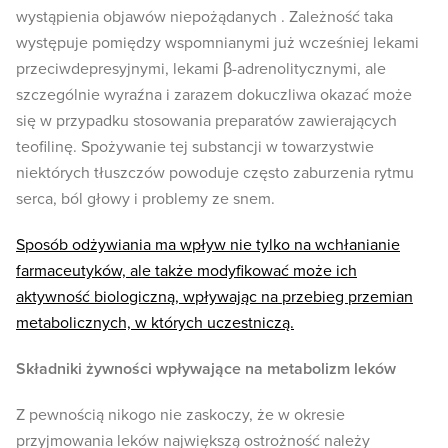
wystąpienia objawów niepożądanych . Zależność taka
występuje pomiędzy wspomnianymi już wcześniej lekami
przeciwdepresyjnymi, lekami β-adrenolitycznymi, ale
szczególnie wyraźna i zarazem dokuczliwa okazać może
się w przypadku stosowania preparatów zawierających
teofilinę. Spożywanie tej substancji w towarzystwie
niektórych tłuszczów powoduje często zaburzenia rytmu
serca, ból głowy i problemy ze snem.
Sposób odżywiania ma wpływ nie tylko na wchłanianie
farmaceutyków, ale także modyfikować może ich
aktywność biologiczną, wpływając na przebieg przemian
metabolicznych, w których uczestniczą.
Składniki żywności wpływające na metabolizm leków
Z pewnością nikogo nie zaskoczy, że w okresie
przyjmowania leków największą ostrożność należy