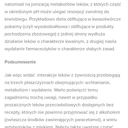
natomiast na jonizację metabolitów leków, z których część
w określonym pH może ulegać resorpcji zwrotnej do
krwiobiegu. Przykładowo dieta obfitująca w kwasotwórcze
pokarmy (czyli wysokobiałkowa i obfitująca w produkty
pochodzenia zbożowego) z jednej strony wydłuża
działanie leków o charakterze kwaśnym, z drugiej nasila
wydalanie farmaceutyków o charakterze słabych zasad.
Podsumowanie
Jak więc widać interakcje leków z żywnością przebiegają
na trzech płaszczyznach obejmujących: wchłanianie,
metabolizm i wydalanie. Warto poświęcić temu
zagadnieniu trochę uwagi, nawet w przypadku
prozaicznych leków przeciwbólowych dostępnych bez
recepty, których nie powinno przyjmować się z alkoholem
(zwłaszcza środków zawierających paracetamol), a wielu
antybiotyków z mlekiem. Należy także uważnie czytać