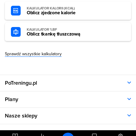
KALKULATOR KALORII (KCAL)
Oblicz zjedzone kalorie
KALKULATOR %BF
Oblicz tkankę tłuszczową
Sprawdź wszystkie kalkulatory
PoTreningu.pl
O nas
Plany
Polityka prywatności
Regulamin
Opinie klientów
Nasze sklepy
RODO
Plany dla kobiet
Aplikacja
Plany dla mężczyzn
Sklep.sfd.pl
Dane kontaktowe
Kalkulatory
Plany dietetyczne
Allnutrition.pl