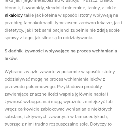
leku jak i jego metabolizmu w ustroju. Tłuszcz, białko,
błonnik, flawonoidy, składniki mineralne, taniny, a także
alkaloidy
takie jak kofeina w sposób istotny wpływają na
przebieg farmakoterapii, tymczasem zarówno lekarze, jak i
dietetycy, jak i też sami pacjenci zupełnie nie zdają sobie
sprawy z tego, jak silne są to oddziaływania.
Składniki żywności wpływające na proces wchłaniania
leków
.
Wybrane związki zawarte w pokarmie w sposób istotny
oddziaływać mogą na proces wchłaniania leków z
przewodu pokarmowego. Przykładowo produkty
zawierające znaczne ilości wapnia (głównie nabiał i
żywność wzbogacana) mogą wyraźnie zmniejszyć lub
wręcz całkowicie zablokować wchłanianie niektórych
substancji aktywnych zawartych w farmaceutykach,
tworząc z nimi trudno rozpuszczalne sole. Dotyczy to