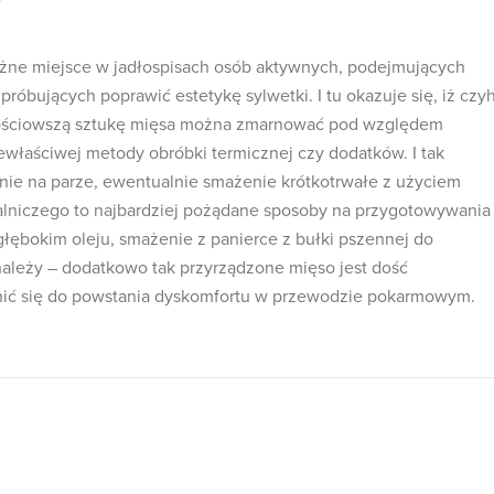
ne miejsce w jadłospisach osób aktywnych, podejmujących
próbujących poprawić estetykę sylwetki. I tu okazuje się, iż czy
tościowszą sztukę mięsa można zmarnować pod względem
właściwej metody obróbki termicznej czy dodatków. I tak
nie na parze, ewentualnie smażenie krótkotrwałe z użyciem
niczego to najbardziej pożądane sposoby na przygotowywania
głębokim oleju, smażenie z panierce z bułki pszennej do
należy – dodatkowo tak przyrządzone mięso jest dość
nić się do powstania dyskomfortu w przewodzie pokarmowym.