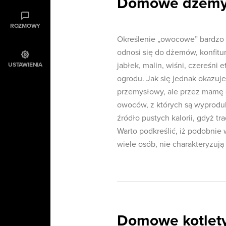
Domowe dżemy i
ROZMOWY
Określenie „owocowe” bardzo c
odnosi się do dżemów, konfit
jabłek, malin, wiśni, czereśni
USTAWIENIA
ogrodu. Jak się jednak okazu
przemysłowy, ale przez mamę 
owoców, z których są wyprodu
źródło pustych kalorii, gdyż t
Warto podkreślić, iż podobnie
wiele osób, nie charakteryzują
Domowe kotlet