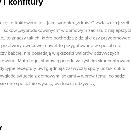
 konfitury
zęsto traktowane jest jako synonim „zdrowe”, zwłaszcza jeżeli
ur i soków „wyprodukowanych” w domowym zaciszu z najlepszyc
 etc., to znaczy takich, które pochodzą z działki czy przydomowe
je przetwory owocowe, nawet te przygotowane w sposób nie
czy babcię, nie posiadają większości walorów odżywczych
kowane. Mało tego, stanowią przede wszystkim skoncentrowan
radycyjne receptury uwzględniają zazwyczaj spory udział cukru.
 wygląda sytuacja z domowymi sokami – wbrew temu, co sądzi
 się one specjalnie wysoką wartością odżywczą.
y