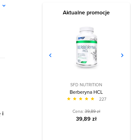
ń
Aktualne promocje
SFD NUTRITION
Berberyna HCL
227
Cena:
39,89 zł
 i
39,89 zł