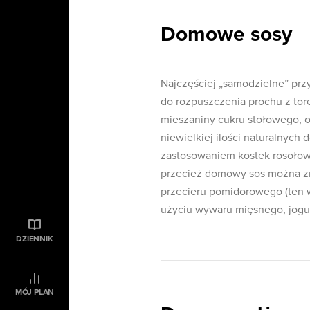
Domowe sosy
Najczęściej „samodzielne” prz
do rozpuszczenia prochu z tore
mieszaniny cukru stołowego, o
niewielkiej ilości naturalnyc
zastosowaniem kostek rosołow
przecież domowy sos można zr
przecieru pomidorowego (ten 
użyciu wywaru mięsnego, jogurt
DZIENNIK
MÓJ PLAN