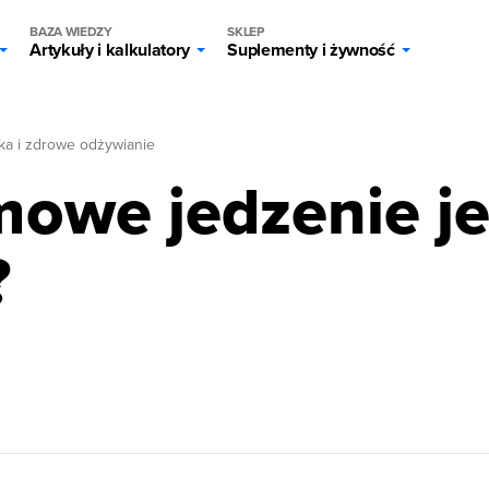
BAZA WIEDZY
SKLEP
Artykuły i kalkulatory
Suplementy i żywność
ka i zdrowe odżywianie
owe jedzenie je
?