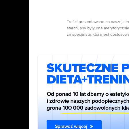
Treści prezentowane na naszej str
starań, aby były one merytorycznie
ze specjalistą, która jest dostosow