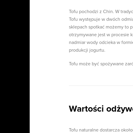
Tofu pochodzi z Chin. W trady
Tofu występuje w dwóch odmia
sklepach spotkać możemy to p
otrzymywane jest w procesie k
nadmiar wody odcieka w formie
produkcji jogurtu.
Tofu może być spożywane zarów
Wartości odżywc
Tofu naturalne dostarcza około