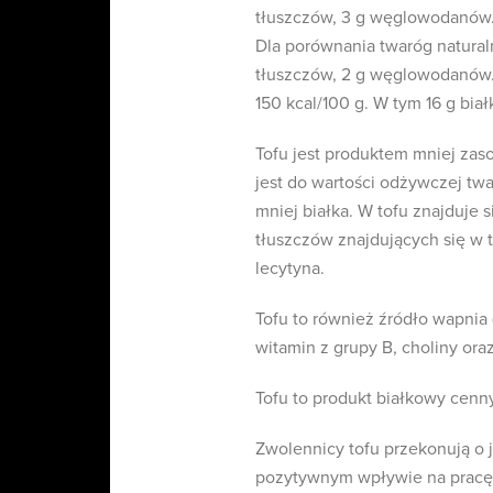
tłuszczów, 3 g węglowodanów. J
Dla porównania twaróg naturaln
tłuszczów, 2 g węglowodanów. P
150 kcal/100 g. W tym 16 g bia
Tofu jest produktem mniej zas
jest do wartości odżywczej twa
mniej białka. W tofu znajduje
tłuszczów znajdujących się w t
lecytyna.
Tofu to również źródło wapnia (
witamin z grupy B, choliny ora
Tofu to produkt białkowy cenny
Zwolennicy tofu przekonują o
pozytywnym wpływie na pracę