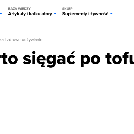
BAZA WIEDZY
SKLEP
Artykuły i kalkulatory
Suplementy i żywność
ka i zdrowe odżywianie
to sięgać po tof