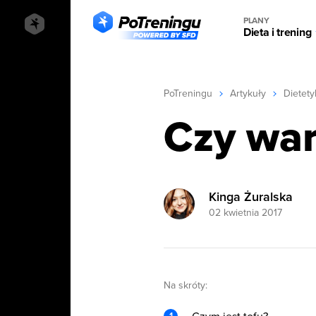
PLANY
Dieta i trening
PoTreningu
Artykuły
Dietety
Czy war
Kinga Żuralska
02 kwietnia 2017
Na skróty: