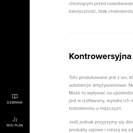
chroniącym przed nowotworami
kaloryczność, brak cholesterolu
Kontrowersyjna
Tofu produkowane jest z soi, k
substancje antyżywieniowe. Nas
Może to wpływać na upośledzen
jest w izoflawony, wysoka ic
DZIENNIK
testosteronu u mężczyzn.
Jeśli jednak przyjrzymy się di
MÓJ PLAN
produkty sojowe i cieszą się z