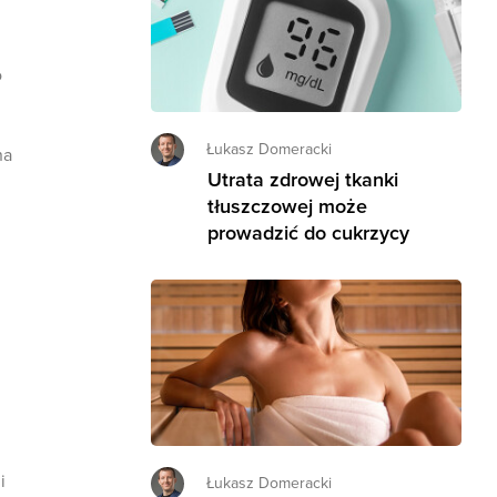
o
Łukasz Domeracki
na
Utrata zdrowej tkanki
tłuszczowej może
prowadzić do cukrzycy
i
Łukasz Domeracki