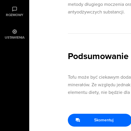
metody długiego moczenia oraz
antyodżywczych substancji.
ROZMOWY
USTAWIENIA
Podsumowanie
Tofu może być ciekawym dodatk
minerałów. Ze względu jednak 
elementu diety, nie będzie dl
Skomentuj