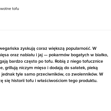
owotne tofu
 wegańska zyskują coraz większą popularność. W
ięsa oraz nabiału i jaj — pokarmów bogatych w białko,
gają bardzo często po tofu. Robią z niego tofucznice
ze, grillują niczym mięso i dodają do sałatek, pieką
 ma jednak tyle samo przeciwników, co zwolenników. W
zę się historii tofu i właściwościom tego produktu.