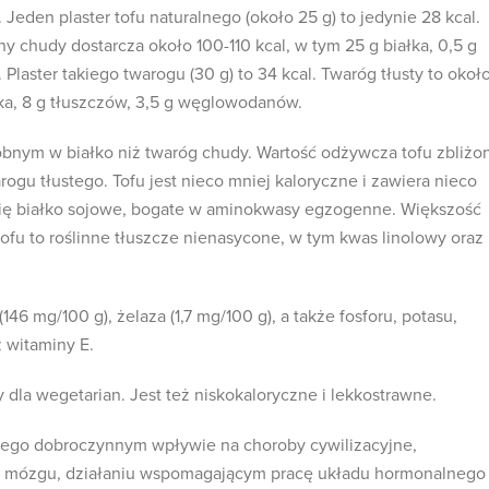
eden plaster tofu naturalnego (około 25 g) to jedynie 28 kcal.
y chudy dostarcza około 100-110 kcal, w tym 25 g białka, 0,5 g
laster takiego twarogu (30 g) to 34 kcal. Twaróg tłusty to okoł
łka, 8 g tłuszczów, 3,5 g węglowodanów.
obnym w białko niż twaróg chudy. Wartość odżywcza tofu zbliżo
rogu tłustego. Tofu jest nieco mniej kaloryczne i zawiera nieco
 się białko sojowe, bogate w aminokwasy egzogenne. Większość
ofu to roślinne tłuszcze nienasycone, w tym kwas linolowy oraz
146 mg/100 g), żelaza (1,7 mg/100 g), a także fosforu, potasu,
z witaminy E.
 dla wegetarian. Jest też niskokaloryczne i lekkostrawne.
 jego dobroczynnym wpływie na choroby cywilizacyjne,
 mózgu, działaniu wspomagającym pracę układu hormonalnego 