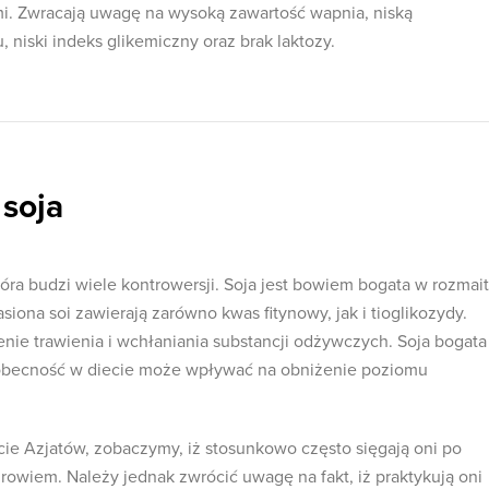
. Zwracają uwagę na wysoką zawartość wapnia, niską
, niski indeks glikemiczny oraz brak laktozy.
 soja
tóra budzi wiele kontrowersji. Soja jest bowiem bogata w rozmai
iona soi zawierają zarówno kwas fitynowy, jak i tioglikozydy.
ie trawienia i wchłaniania substancji odżywczych. Soja bogata
h obecność w diecie może wpływać na obniżenie poziomu
ecie Azjatów, zobaczymy, iż stosunkowo często sięgają oni po
drowiem. Należy jednak zwrócić uwagę na fakt, iż praktykują oni