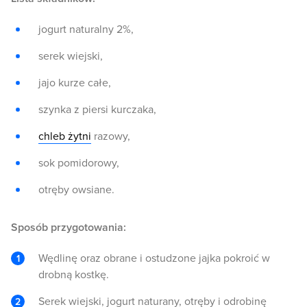
jogurt naturalny 2%,
serek wiejski,
jajo kurze całe,
szynka z piersi kurczaka,
chleb żytni
razowy,
sok pomidorowy,
otręby owsiane.
Sposób przygotowania:
Wędlinę oraz obrane i ostudzone jajka pokroić w
drobną kostkę.
Serek wiejski, jogurt naturany, otręby i odrobinę