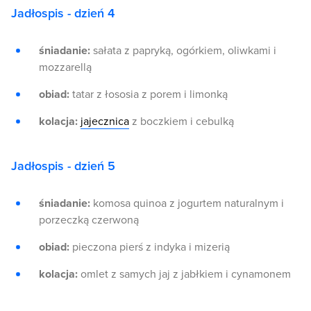
Jadłospis - dzień 4
śniadanie:
sałata z papryką, ogórkiem, oliwkami i
mozzarellą
obiad:
tatar z łososia z porem i limonką
kolacja:
jajecznica
z boczkiem i cebulką
Jadłospis - dzień 5
śniadanie:
komosa quinoa z jogurtem naturalnym i
porzeczką czerwoną
obiad:
pieczona pierś z indyka i mizerią
kolacja:
omlet z samych jaj z jabłkiem i cynamonem