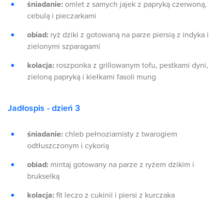
śniadanie:
omlet z samych jajek z papryką czerwoną,
cebulą i pieczarkami
obiad:
ryż dziki z gotowaną na parze piersią z indyka i
zielonymi szparagami
kolacja:
roszponka z grillowanym tofu, pestkami dyni,
zieloną papryką i kiełkami fasoli mung
Jadłospis - dzień 3
śniadanie:
chleb pełnoziarnisty z twarogiem
odtłuszczonym i cykorią
obiad:
mintaj gotowany na parze z ryżem dzikim i
brukselką
kolacja:
fit leczo z cukinii i piersi z kurczaka