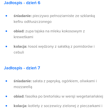
Jadłospis - dzień 6
śniadanie:
pieczywo pełnoziarniste ze szklanką
kefiru odtłuszczonego
obiad:
zupa tajska na mleku kokosowym z
krewetkami
kolacja:
łosoś wędzony z sałatką z pomidorów i
cebuli
Jadłospis - dzień 7
śniadanie:
sałata z papryką, ogórkiem, oliwkami i
mozzarellą
obiad:
fasolka po bretońsku w wersji wegetariańskiej
kolacja:
kotlety z soczewicy zielonej z pieczarkami i