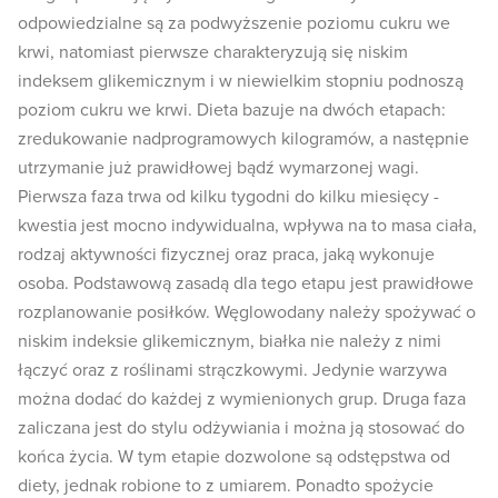
odpowiedzialne są za podwyższenie poziomu cukru we
krwi, natomiast pierwsze charakteryzują się niskim
indeksem glikemicznym i w niewielkim stopniu podnoszą
poziom cukru we krwi. Dieta bazuje na dwóch etapach:
zredukowanie nadprogramowych kilogramów, a następnie
utrzymanie już prawidłowej bądź wymarzonej wagi.
Pierwsza faza trwa od kilku tygodni do kilku miesięcy -
kwestia jest mocno indywidualna, wpływa na to masa ciała,
rodzaj aktywności fizycznej oraz praca, jaką wykonuje
osoba. Podstawową zasadą dla tego etapu jest prawidłowe
rozplanowanie posiłków. Węglowodany należy spożywać o
niskim indeksie glikemicznym, białka nie należy z nimi
łączyć oraz z roślinami strączkowymi. Jedynie warzywa
można dodać do każdej z wymienionych grup. Druga faza
zaliczana jest do stylu odżywiania i można ją stosować do
końca życia. W tym etapie dozwolone są odstępstwa od
diety, jednak robione to z umiarem. Ponadto spożycie