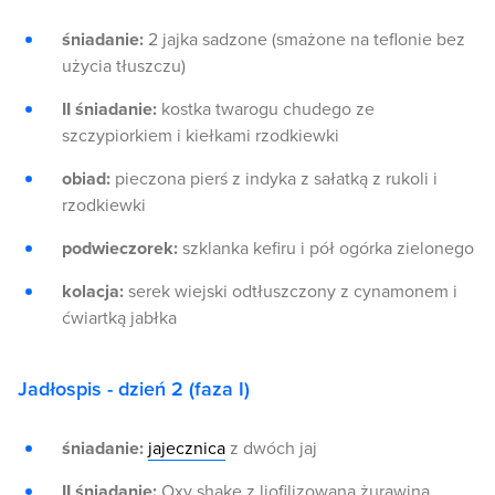
śniadanie:
2 jajka sadzone (smażone na teflonie bez
użycia tłuszczu)
II śniadanie:
kostka twarogu chudego ze
szczypiorkiem i kiełkami rzodkiewki
obiad:
pieczona pierś z indyka z sałatką z rukoli i
rzodkiewki
podwieczorek:
szklanka kefiru i pół ogórka zielonego
kolacja:
serek wiejski odtłuszczony z cynamonem i
ćwiartką jabłka
Jadłospis - dzień 2 (faza I)
śniadanie:
jajecznica
z dwóch jaj
II śniadanie:
Oxy shake z liofilizowaną żurawiną