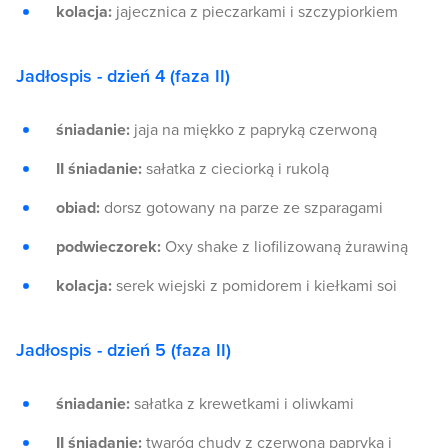
kolacja:
jajecznica z pieczarkami i szczypiorkiem
Jadłospis - dzień 4 (faza II)
śniadanie:
jaja na miękko z papryką czerwoną
II śniadanie:
sałatka z cieciorką i rukolą
obiad:
dorsz gotowany na parze ze szparagami
podwieczorek:
Oxy shake z liofilizowaną żurawiną
kolacja:
serek wiejski z pomidorem i kiełkami soi
Jadłospis - dzień 5 (faza II)
śniadanie:
sałatka z krewetkami i oliwkami
II śniadanie:
twaróg chudy z czerwoną papryką i