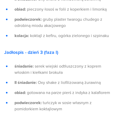
obiad:
pieczony łosoś w folii z koperkiem i limonką
podwieczorek:
gruby plaster twarogu chudego z
odrobiną miodu akacjowego
kolacja:
koktajl z kefiru, ogórka zielonego i szpinaku
Jadłospis - dzień 3 (faza I)
śniadanie:
serek wiejski odtłuszczony z koprem
włoskim i kiełkami brokuła
II śniadanie:
Oxy shake z liofilizowaną żurawiną
obiad:
gotowana na parze pierś z indyka z kalafiorem
podwieczorek:
tuńczyk w sosie własnym z
pomidorkiem koktajlowym