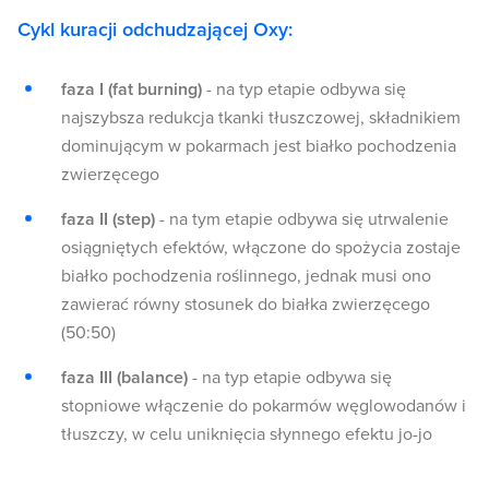
Cykl kuracji odchudzającej Oxy:
faza I (fat burning)
- na typ etapie odbywa się
najszybsza redukcja tkanki tłuszczowej, składnikiem
dominującym w pokarmach jest białko pochodzenia
zwierzęcego
faza II (step)
- na tym etapie odbywa się utrwalenie
osiągniętych efektów, włączone do spożycia zostaje
białko pochodzenia roślinnego, jednak musi ono
zawierać równy stosunek do białka zwierzęcego
(50:50)
faza III (balance)
- na typ etapie odbywa się
stopniowe włączenie do pokarmów węglowodanów i
tłuszczy, w celu uniknięcia słynnego efektu jo-jo