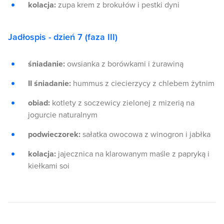
kolacja:
zupa krem z brokułów i pestki dyni
Jadłospis - dzień 7 (faza III)
śniadanie:
owsianka z borówkami i żurawiną
II śniadanie:
hummus z ciecierzycy z chlebem żytnim
obiad:
kotlety z soczewicy zielonej z mizerią na
jogurcie naturalnym
podwieczorek:
sałatka owocowa z winogron i jabłka
kolacja:
jajecznica na klarowanym maśle z papryką i
kiełkami soi