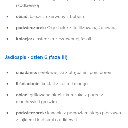
rzodkiewką
obiad:
barszcz czerwony z bobem
podwieczorek:
Oxy shake z liofilizowaną żurawiną
kolacja:
ciasteczka z czerwonej fasoli
Jadłospis - dzień 6 (faza III)
śniadanie:
serek wiejski z otrębami i pomidorem
II śniadanie:
koktajl z kefiru i mango
obiad:
grillowana pierś z kurczaka z puree z
marchewki i groszku
podwieczorek:
kanapki z pełnoziarnistego pieczywa
z jajkiem i kiełkami rzodkiewki