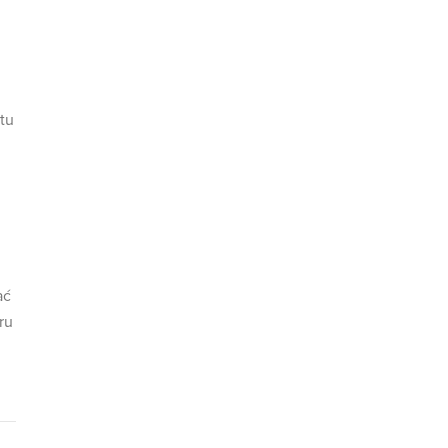
tu
ać
ru