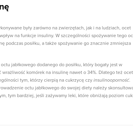
inę
ykonywane były zarówno na zwierzętach, jak i na ludziach, ocet
wpływ na funkcje insuliny. W szczególności spożywanie tego oc
inę podczas posiłku, a także spożywanie go znacznie zmniejsza
 octu jabłkowego dodanego do posiłku, który bogaty jest w
wrażliwość komórek na insulinę nawet o 34%. Dlatego też ocet
gólności tym, którzy cierpią na cukrzycę czy
insulinooporność
.
rowadzenie octu jabłkowego do swojej diety należy skonsultow
, tym bardziej, jeśli zażywamy leki, które obniżają poziom cuk