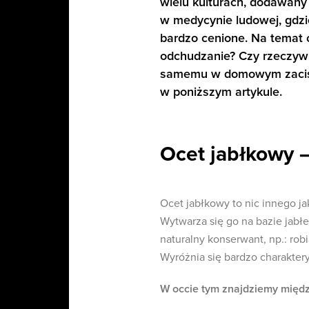
wielu kulturach, dodawany
w medycynie ludowej, gdzi
bardzo cenione. Na temat
odchudzanie? Czy rzeczywi
samemu w domowym zaciszu
w poniższym artykule.
Ocet jabłkowy –
Ocet jabłkowy to nic innego j
Wytwarza się go na bazie jabł
naturalny konserwant, np.: rob
Wyróżnia się bardzo charakte
W occie tym znajdziemy międz