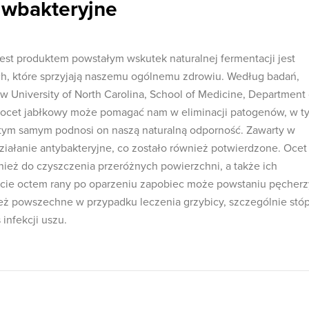
iwbakteryjne
 jest produktem powstałym wskutek naturalnej fermentacji jest
ch, które sprzyjają naszemu ogólnemu zdrowiu. Według badań,
w University of North Carolina, School of Medicine, Department 
 ocet jabłkowy może pomagać nam w eliminacji patogenów, w t
 tym samym podnosi on naszą naturalną odporność. Zawarty w
iałanie antybakteryjne, co zostało również potwierdzone. Ocet
nież do czyszczenia przeróżnych powierzchni, a także ich
ycie octem rany po oparzeniu zapobiec może powstaniu pęcherz
eż powszechne w przypadku leczenia grzybicy, szczególnie stó
infekcji uszu.