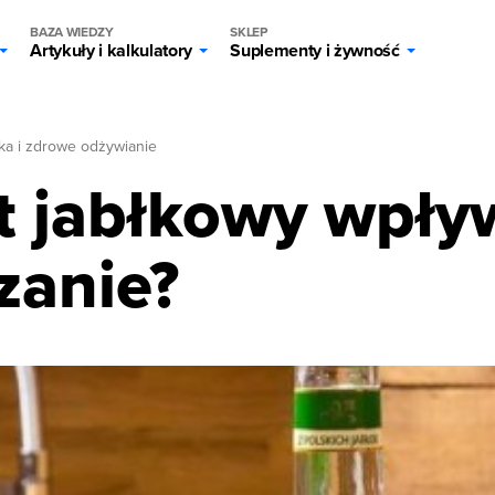
BAZA WIEDZY
SKLEP
Artykuły i kalkulatory
Suplementy i żywność
ka i zdrowe odżywianie
t jabłkowy wpły
zanie?