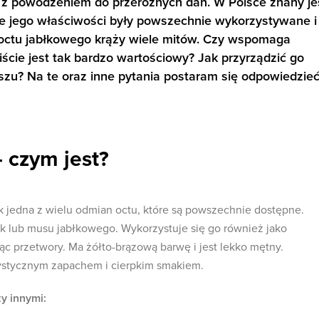
 z powodzeniem do przeróżnych dań. W Polsce znany je
e jego właściwości były powszechnie wykorzystywane i
 octu jabłkowego krąży wiele mitów. Czy wspomaga
ście jest tak bardzo wartościowy? Jak przyrządzić go
? Na te oraz inne pytania postaram się odpowiedzie
 czym jest?
ak jedna z wielu odmian octu, które są powszechnie dostępne.
ek lub musu jabłkowego. Wykorzystuje się go również jako
iąc przetwory. Ma żółto-brązową barwę i jest lekko mętny.
rystycznym zapachem i cierpkim smakiem.
y innymi: