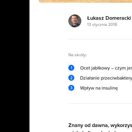
Łukasz Domeracki
13 stycznia 2018
Na skróty:
Ocet jabłkowy – czym je
Działanie przeciwbakter
Wpływ na insulinę
Znany od dawna, wykorzys