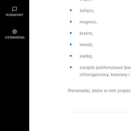
żelazo,
ROZMOWY
magnez,
krzem,
USTAWIENIA
miedź,
siarkę,
związki polifenolowe (kw
chlorogenowy, kawowy i
Pierwiastki, które w nim znajd