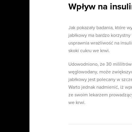
Wpływ na insul
Jak pokazały badania, które w
jabłkowy ma bardzo korzystny 
usprawnia wrażliwość na insul
skoki cukru we krwi.
Udowodniono, że 30 mililitrów
węglowodany, może zwiększyć 
jabłkowy jest polecany w szcze
Warto jednak nadmienić, iż wp
ze swoim lekarzem prowadzącym
we krwi.