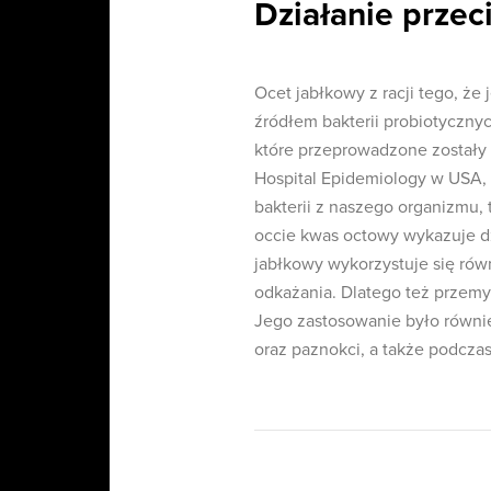
Działanie przec
Ocet jabłkowy z racji tego, że
źródłem bakterii probiotyczny
które przeprowadzone zostały 
Hospital Epidemiology w USA,
bakterii z naszego organizmu,
occie kwas octowy wykazuje dz
jabłkowy wykorzystuje się rów
odkażania. Dlatego też przem
Jego zastosowanie było równi
oraz paznokci, a także podczas 