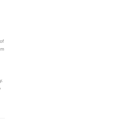
of
ym
y.
p