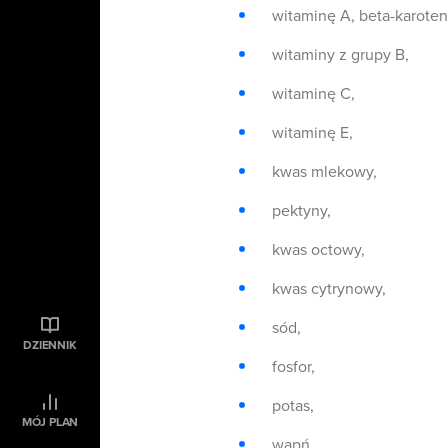
witaminę A, beta-karoten
witaminy z grupy B,
witaminę C,
witaminę E,
kwas mlekowy,
pektyny,
kwas octowy,
kwas cytrynowy,
sód,
DZIENNIK
fosfor,
potas,
MÓJ PLAN
wapń,