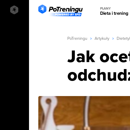
PLANY
Dieta i trening
PoTreningu
Artykuły
Dietety
Jak oce
odchud