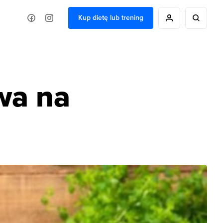
Kup dietę lub trening
wa na