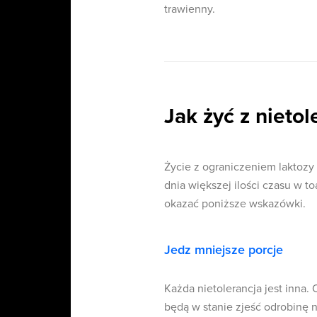
trawienny.
Jak żyć z nietol
Życie z ograniczeniem laktozy
dnia większej ilości czasu w 
okazać poniższe wskazówki.
Jedz mniejsze porcje
Każda nietolerancja jest inna
będą w stanie zjeść odrobinę 