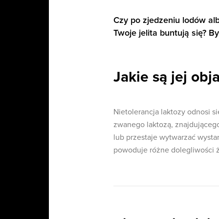
Czy po zjedzeniu lodów alb
Twoje jelita buntują się? B
Jakie są jej obj
Nietolerancja laktozy odnosi s
zwanego laktozą, znajdującego
lub przestaje wytwarzać wystarc
powoduje różne dolegliwości 