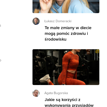
Łukasz Domeracki
s
Te małe zmiany w diecie
mogą pomóc zdrowiu i
środowisku
o
Agata Bugorska
Jakie są korzyści z
wykonywania przysiadów