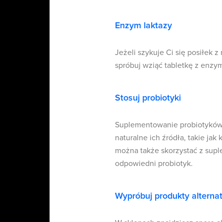
Enzym laktazy
Jeżeli szykuje Ci się posiłek 
spróbuj wziąć tabletkę z enzy
Stosuj probiotyki
Suplementowanie probiotyków m
naturalne ich źródła, takie jak
można także skorzystać z supl
odpowiedni probiotyk.
Wypróbuj produkty alterna