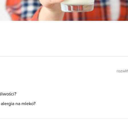
rozwi
gliwości?
 alergia na mleko?