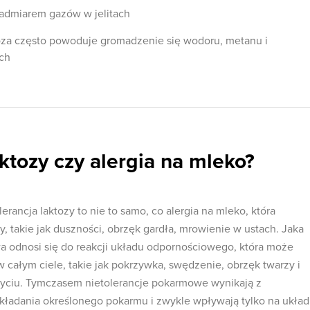
admiarem gazów w jelitach
oza często powoduje gromadzenie się wodoru, metanu i
ach
aktozy czy alergia na mleko?
erancja laktozy to nie to samo, co alergia na mleko, która
 takie jak duszności, obrzęk gardła, mrowienie w ustach. Jaka
wa odnosi się do reakcji układu odpornościowego, która może
ałym ciele, takie jak pokrzywka, swędzenie, obrzęk twarzy i
życiu. Tymczasem nietolerancje pokarmowe wynikają z
kładania określonego pokarmu i zwykle wpływają tylko na układ