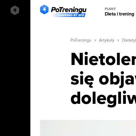
PLANY
Dieta i trening
PoTreningu
Artykuły
Dietety
Nietoler
się obja
dolegli