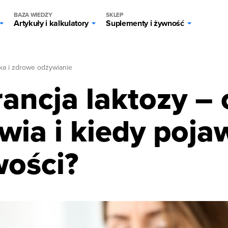
BAZA WIEDZY
SKLEP
Artykuły i kalkulatory
Suplementy i żywność
ka i zdrowe odżywianie
ancja laktozy – 
wia i kiedy pojaw
wości?