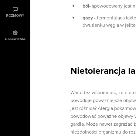
ból
- spowodowany jest n
ROZMOWY
gazy
- fermentująca lakt
dwutlenku węgla w jelit
USTAWIENIA
Nietolerancja l
Warto też wspomnieć, że nietol
powoduje poważniejsze objawy,
jest różnica? Alergia pokarmo
powodować poważne objawy w c
gardła. Może nawet zagrażać 
niezdolności organizmu do roz