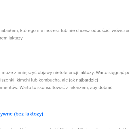
z nabiałem, którego nie możesz lub nie chcesz odpuścić, wówcza
mem laktazy.
oże zmniejszyć objawy nietolerancji laktozy. Warto sięgnąć p
 kiszonki, kimchi lub kombucha, ale jak najbardziej
ementów. Warto to skonsultować z lekarzem, aby dobrać
tywne (bez laktozy)