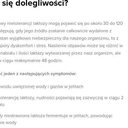
 się dolegliwości?
y nietolerancji laktozy mogą pojawić się po około 30 do 120
stępują, gdy jego źródło zostanie całkowicie wydalone z
o stan wyjątkowo niebezpieczny dla naszego organizmu, to z
ry dyskomfort i stres. Nasilenie objawów może się różnić w
nabiału i ilości laktazy wytwarzanej przez nasz organizm, ale
w ciągu maksymalnie 48 godzin.
ć jeden z następujących symptomów:
owodu uwięzionej wody i gazów w jelitach
etolerancję laktozy, nudności pojawiają się zazwyczaj w ciągu 2
ału
y niestrawiona laktoza fermentuje w jelitach, powodując
nie wody