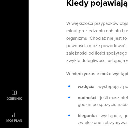
Kiedy pojawiają
W większości przypadków objaw
minut po zjedzeniu nabiału i u
organizmu. Chociaż nie jest t
pewnością może powodować spo
zależności od ilości spożytego 
zwykle dolegliwości ustępują 
W międzyczasie może wystąpi
wzdęcia
- występują z p
nudności
- jeśli masz ni
DZIENNIK
godzin po spożyciu nabi
biegunka
- występuje, gd
MÓJ PLAN
zwiększone zatrzymywa