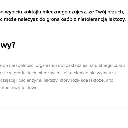
o wypiciu koktajlu mlecznego czujesz, że Twój brzuch,
yć może należysz do grona osób z nietolerancją laktozy.
awy?
ię do niezdolności organizmu do rozkładania naturalnego cukru
 się w produktach mlecznych. Jelito cienkie nie wytwarza
zającą ilość enzymu laktazy, który rozkłada laktozę, a to
żołądkowo-jelitowe.