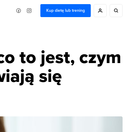
Kup dietę lub trening
co to jest, czym
iają się