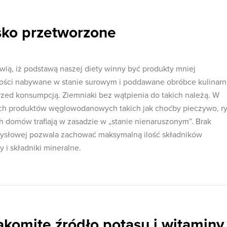
sko przetworzone
ą, iż podstawą naszej diety winny być produkty mniej
ości nabywane w stanie surowym i poddawane obróbce kulinarn
ed konsumpcją. Ziemniaki bez wątpienia do takich należą. W
ych produktów węglowodanowych takich jak choćby pieczywo, ry
 domów trafiają w zasadzie w „stanie nienaruszonym”. Brak
emysłowej pozwala zachować maksymalną ilość składników
 i składniki mineralne.
akomite źródło potasu i witaminy