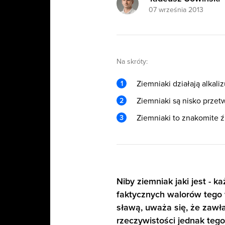
07 września 2013
Na skróty:
Ziemniaki działają alkali
Ziemniaki są nisko prze
Ziemniaki to znakomite ź
Niby ziemniak jaki jest - k
faktycznych walorów tego w
sławą, uważa się, że zawł
rzeczywistości jednak tego