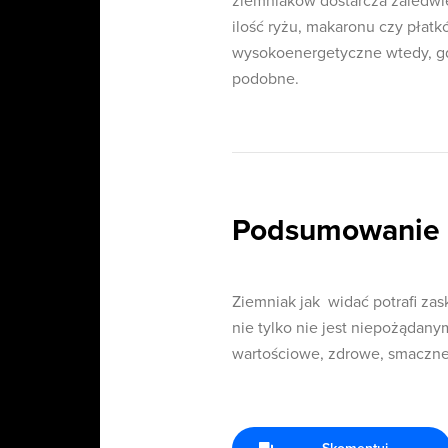
ziemniaków dostarcza zaledwie
ilość ryżu, makaronu czy płat
wysokoenergetyczne wtedy, gdy 
podobne.
Podsumowanie
Ziemniak jak widać potrafi za
nie tylko nie jest niepożądany
wartościowe, zdrowe, smaczne,