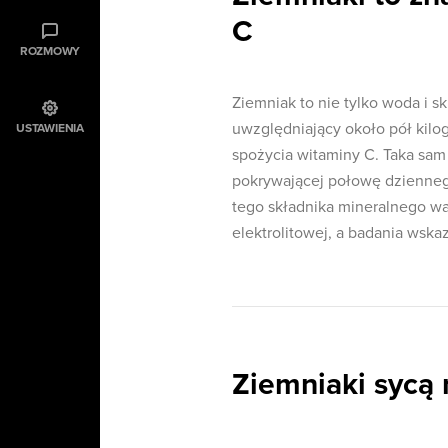
C
ROZMOWY
Ziemniak to nie tylko woda i sk
uwzględniający około pół kil
USTAWIENIA
spożycia witaminy C. Taka sam
pokrywającej połowę dzienneg
tego składnika mineralnego w
elektrolitowej, a badania wsk
Ziemniaki sycą 