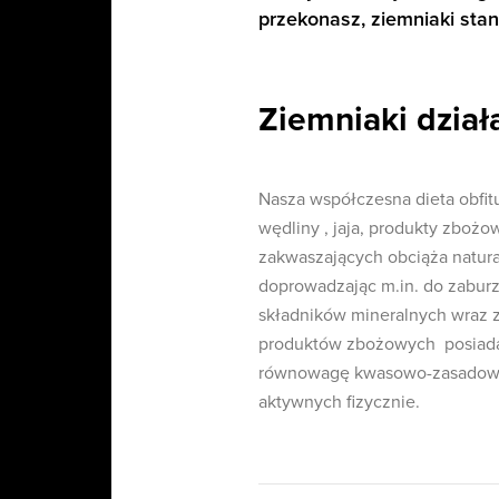
przekonasz, ziemniaki sta
Ziemniaki działa
Nasza współczesna dieta obfit
wędliny , jaja, produkty zboż
zakwaszających obciąża natu
doprowadzając m.in. do zaburz
składników mineralnych wraz 
produktów zbożowych posiadaj
równowagę kwasowo-zasadową 
aktywnych fizycznie.