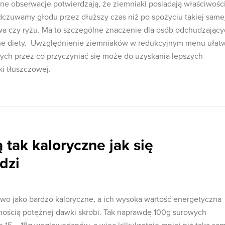
ne obserwacje potwierdzają, że ziemniaki posiadają właściwośc
odczuwamy głodu przez dłuższy czas niż po spożyciu takiej same
zywa czy ryżu. Ma to szczególne znaczenie dla osób odchudzając
czne diety. Uwzględnienie ziemniaków w redukcyjnym menu ułat
znych przez co przyczyniać się może do uzyskania lepszych
ki tłuszczowej.
 tak kaloryczne jak się
dzi
wo jako bardzo kaloryczne, a ich wysoka wartość energetyczna
nością potężnej dawki skrobi. Tak naprawdę 100g surowych