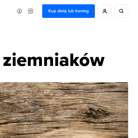
Kup dietę lub trening
t ziemniaków