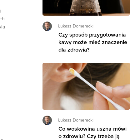
i
j
ych
Łukasz Domeracki
wia
Czy sposób przygotowania
kawy może mieć znaczenie
dla zdrowia?
Łukasz Domeracki
Co woskowina uszna mówi
o zdrowiu? Czy trzeba ją