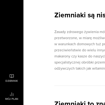
Ziemniaki są ni
Zasady zdrowego żywienia mówi
przetworzone, w miarę możliw
w warunkach domowych tuż prz
przeciwieństwie do wielu inn
makarony czy kasze do naszych
specjalistycznej obróbki prz
odżywczych takich jak witaminy
DZIENNIK
MÓJ PLAN
Ziemniaki to zn