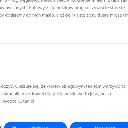
 15 – 18g węglowodanów, a więc kilkukrotnie mniej niż taka sa
ków owsianych. Potrawy z ziemniaków mogą oczywiście stać się
dodajemy do nich masło, ciężkie i tłuste sosy, tłuste mięsa i i
skoczyć. Okazuje się, ze wbrew obiegowym teoriom warzywo to
m składnikiem zdrowej diety. Ziemniaki warto jeść, bo są
 sycące i… tanie!