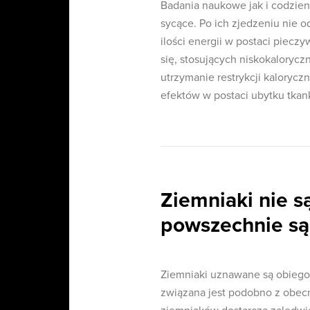
Badania naukowe jak i codzien
sycące. Po ich zjedzeniu nie 
ilości energii w postaci piec
się, stosujących niskokalory
utrzymanie restrykcji kaloryc
efektów w postaci ubytku tkan
Ziemniaki nie są
powszechnie są
Ziemniaki uznawane są obiego
związana jest podobno z obec