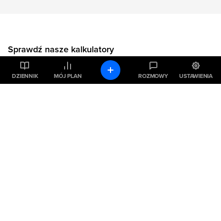
Sprawdź nasze kalkulatory
DZIENNIK
MÓJ PLAN
ROZMOWY
USTAWIENIA
KALKULATOR BMI
Wskaźnik masy ciała
KALKULATOR KALORII (BMR)
Oblicz zapotrzebowanie
kaloryczne
KALKULATOR KALORII (KCAL)
Oblicz zjedzone kalorie
KALKULATOR %BF
Oblicz tkankę tłuszczową