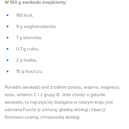
W 100 g awokado znajdziemy:
160 kcal,
9 g węglowodanów,
7 g błonnika,
0,7 g cukru,
2 g białka,
15 g tłuszczu.
Ponadto awokado jest źródłem potasu, wapnia, magnezu,
sodu, witamin C i z grupy B. Jeśli chodzi o gatunki
awokado, to najczęściej dostępna w naszym kraju jest
odmiana Fuerte (z zieloną, gładką skórką) i Haas (z
fioletowo-czarną, chropowatą skórką).