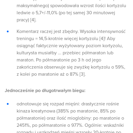
maksymalnego) spowodowała wzrost ilości kortyzolu
ledwie o 5,7+/-11,0% (po tej samej 30 minutowej
pracy) [4].
Komentarz raczej jest zbędny. Wysoka intensywność
treningu = 14,5-krotnie więcej kortyzolu [4]! Aby
osiągnąć faktycznie wyżyłowany poziom kortyzolu,
kulturysta musiałby ... przebiec półmaraton lub
maraton. Po półmaratonie po 3 h od jego
zakończenia obserwuje się zwyżkę kortyzolu o 59%,
z kolei po maratonie aż o 87% [3].
Jednocześnie po długotrwałym biegu:
odnotowuje się rozpad mięśni: drastycznie rośnie
kinaza kreatynowa (385% po maratonie, 85% po
półmaratonie) oraz ilość mioglobiny: po maratonie o
2451%, po półmaratonie o 977%. Ogólnie: wskaźniki
rozpadu i uszkodzeń mięśni wzrosły 20-krotnie po