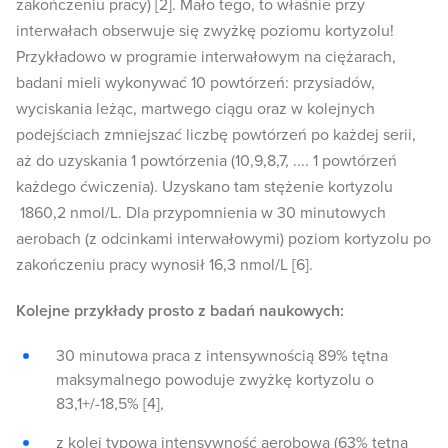
zakończeniu pracy) [2]. Mało tego, to właśnie przy
interwałach obserwuje się zwyżkę poziomu kortyzolu!
Przykładowo w programie interwałowym na ciężarach,
badani mieli wykonywać 10 powtórzeń: przysiadów,
wyciskania leżąc, martwego ciągu oraz w kolejnych
podejściach zmniejszać liczbę powtórzeń po każdej serii,
aż do uzyskania 1 powtórzenia (10,9,8,7, .... 1 powtórzeń
każdego ćwiczenia). Uzyskano tam stężenie kortyzolu
1860,2 nmol/L. Dla przypomnienia w 30 minutowych
aerobach (z odcinkami interwałowymi) poziom kortyzolu po
zakończeniu pracy wynosił 16,3 nmol/L [6].
Kolejne przykłady prosto z badań naukowych:
30 minutowa praca z intensywnością 89% tętna
maksymalnego powoduje zwyżkę kortyzolu o
83,1+/-18,5% [4],
z kolei typowa intensywność aerobowa (63% tętna