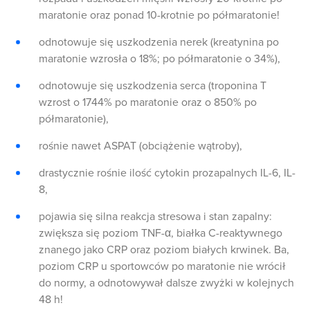
maratonie oraz ponad 10-krotnie po półmaratonie!
odnotowuje się uszkodzenia nerek (kreatynina po
maratonie wzrosła o 18%; po półmaratonie o 34%),
odnotowuje się uszkodzenia serca (troponina T
wzrost o 1744% po maratonie oraz o 850% po
półmaratonie),
rośnie nawet ASPAT (obciążenie wątroby),
drastycznie rośnie ilość cytokin prozapalnych IL-6, IL-
8,
pojawia się silna reakcja stresowa i stan zapalny:
zwiększa się poziom TNF-α, białka C-reaktywnego
znanego jako CRP oraz poziom białych krwinek. Ba,
poziom CRP u sportowców po maratonie nie wrócił
do normy, a odnotowywał dalsze zwyżki w kolejnych
48 h!