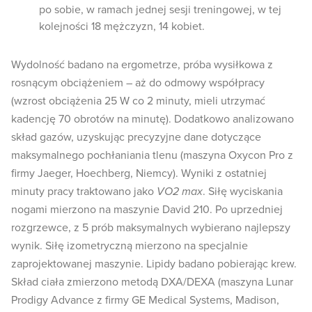
po sobie, w ramach jednej sesji treningowej, w tej
kolejności 18 mężczyzn, 14 kobiet.
Wydolność badano na ergometrze, próba wysiłkowa z
rosnącym obciążeniem – aż do odmowy współpracy
(wzrost obciążenia 25 W co 2 minuty, mieli utrzymać
kadencję 70 obrotów na minutę). Dodatkowo analizowano
skład gazów, uzyskując precyzyjne dane dotyczące
maksymalnego pochłaniania tlenu (maszyna Oxycon Pro z
firmy Jaeger, Hoechberg, Niemcy). Wyniki z ostatniej
minuty pracy traktowano jako
VO2 max
. Siłę wyciskania
nogami mierzono na maszynie David 210. Po uprzedniej
rozgrzewce, z 5 prób maksymalnych wybierano najlepszy
wynik. Siłę izometryczną mierzono na specjalnie
zaprojektowanej maszynie. Lipidy badano pobierając krew.
Skład ciała zmierzono metodą DXA/DEXA (maszyna Lunar
Prodigy Advance z firmy GE Medical Systems, Madison,