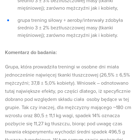
średnio 3 ± 3% beztłuszczowej masy (tkanki
mięśniowej); zarówno mężczyźni jak i kobiety,
grupa trening siłowy + aeroby/interwały zdobyła
średnio 3 ± 2% beztłuszczowej masy (tkanki
mięśniowej); zarówno mężczyźni jak i kobiety.
Komentarz do badania:
Grupa, która prowadziła treningi w osobne dni miała
jednocześnie najwięcej tkanki tłuszczowej (26,5% ± 6,5%
mężczyźni; 37,8 ± 5,0% kobiety). Wniosek – odnotowano
tutaj największe efekty, po części dlatego, iż specyficznie
dobrano pod względem składu ciała osoby będące w tej
grupie. Tak czy inaczej, dla mężczyzny mającego ~180 cm
wzrostu oraz 80,5 ± 11,1 kg wagi, spadek 14% oznacza
pozbycie się 11,27 kg tłuszczu, biorąc pod uwagę czas
trwania eksperymentu wychodzi średni spadek 496,5 g