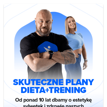
Inflammatory Biomarker Levels in Recreational Runners
Participating in a Marathon or Half-Marathon”
https://www.ncbi.nlm.nih.gov/pmc/articles/PMC5005625/ Hill EE1,
Zack E, Battaglini C, Viru M, Viru A, Hackney AC. “Exercise and
circulating cortisol levels: the intensity threshold effect “ J
Endocrinol Invest. 2008 Jul;31(7):587-91.
https://www.ncbi.nlm.nih.gov/pubmed/18787373 Mikkola J, Rusko H,
Izquierdo M, Gorostiaga EM, Häkkinen K. “Neuromuscular and
Cardiovascular Adaptations During Concurrent Strength and
Endurance Training in Untrained Men.” Int J Sports Med. 2012 Jun
15. [Epub ahead of print] Szivak TK, Hooper DR, Kupchak BK,
Apicella JM, Saenz C, Maresh CM, Denegar CR, Kraemer WJ.
“Adrenal Cortical Responses to High Intensity, Short Rest,
Resistance Exercise in Men and Women.” J Strength Cond Res.
2012 May 3. Hamid Arazi1, Hassan Faraji2, Mahdi Ghahremani
Moghadam1 and Ali Samadi3 “Effects of concurrent exercise
protocols on strength, aerobic power, flexibility and body
composition”