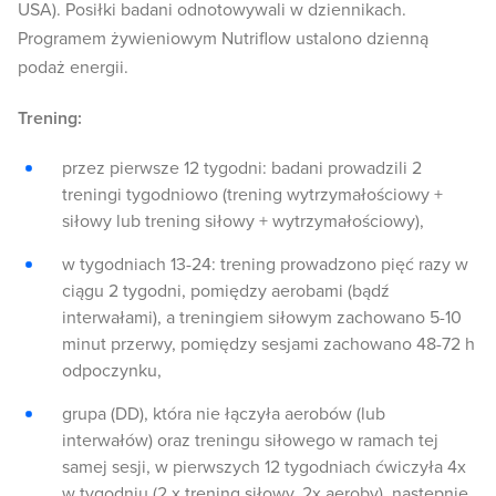
USA). Posiłki badani odnotowywali w dziennikach.
Programem żywieniowym Nutriflow ustalono dzienną
podaż energii.
Trening:
przez pierwsze 12 tygodni: badani prowadzili 2
treningi tygodniowo (trening wytrzymałościowy +
siłowy lub trening siłowy + wytrzymałościowy),
w tygodniach 13-24: trening prowadzono pięć razy w
ciągu 2 tygodni, pomiędzy aerobami (bądź
interwałami), a treningiem siłowym zachowano 5-10
minut przerwy, pomiędzy sesjami zachowano 48-72 h
odpoczynku,
grupa (DD), która nie łączyła aerobów (lub
interwałów) oraz treningu siłowego w ramach tej
samej sesji, w pierwszych 12 tygodniach ćwiczyła 4x
w tygodniu (2 x trening siłowy, 2x aeroby), następnie