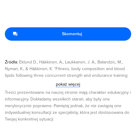
Skomentuj
Źródła:
Eklund D., Häkkinen, A., Laukkanen, J. A., Balandzic, M.,
Nyman, K., & Häkkinen, K. “Fitness, body composition and blood
lipids following three concurrent strength and endurance training
modes”
pokaż więcej
https://jyx.jyu.fi/dspace/bitstream/handle/123456789/50748/fitnessb
Treści prezentowane na naszej stronie mają charakter edukacyjny i
sequence=1 Caroline V. Robertson,1,* Maarten A. Immink,2 and
informacyjny. Dokładamy wszelkich starań, aby były one
Frank E. Marino1 “Exogenous Cortisol Administration; Effects on
merytorycznie poprawne. Pamiętaj jednak, że nie zastąpią one
Risk Taking Behavior, Exercise Performance, and Physiological and
indywidualnej konsultacji ze specjalistą, która jest dostosowana do
Neurophysiological Responses”
Twojej konkretnej sytuacji.
https://www.ncbi.nlm.nih.gov/pmc/articles/PMC5186798/ Markus
Niemelä,1 Päivikki Kangastupa,2 Onni Niemelä,corresponding
author2 Risto Bloigu,3 and Tatu Juvonen1 “Acute Changes in