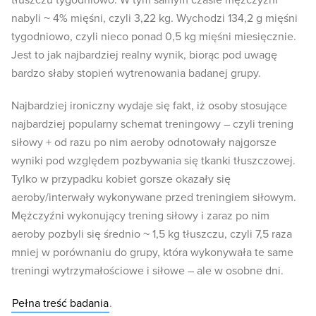
tłuszczu tygodniowo. W tym samym czasie mężczyźni
nabyli ~ 4% mięśni, czyli 3,22 kg. Wychodzi 134,2 g mięśni
tygodniowo, czyli nieco ponad 0,5 kg mięśni miesięcznie.
Jest to jak najbardziej realny wynik, biorąc pod uwagę
bardzo słaby stopień wytrenowania badanej grupy.
Najbardziej ironiczny wydaje się fakt, iż osoby stosujące
najbardziej popularny schemat treningowy – czyli trening
siłowy + od razu po nim aeroby odnotowały najgorsze
wyniki pod względem pozbywania się tkanki tłuszczowej.
Tylko w przypadku kobiet gorsze okazały się
aeroby/interwały wykonywane przed treningiem siłowym.
Mężczyźni wykonujący trening siłowy i zaraz po nim
aeroby pozbyli się średnio ~ 1,5 kg tłuszczu, czyli 7,5 raza
mniej w porównaniu do grupy, która wykonywała te same
treningi wytrzymałościowe i siłowe – ale w osobne dni.
Pełna treść badania
.