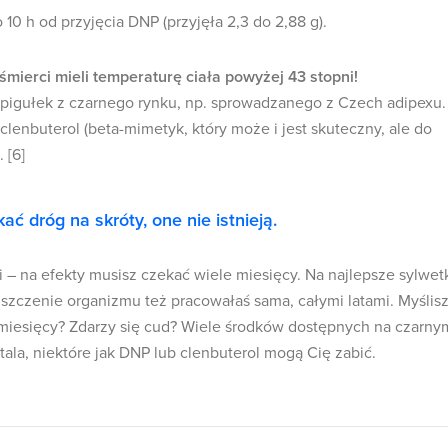
o 10 h od przyjęcia DNP (przyjęła 2,3 do 2,88 g).
li śmierci mieli temperaturę ciała powyżej 43 stopni!
 pigułek z czarnego rynku, np. sprowadzanego z Czech adipexu.
clenbuterol (beta-mimetyk, który może i jest skuteczny, ale do
 [6]
ć dróg na skróty, one nie istnieją.
 – na efekty musisz czekać wiele miesięcy. Na najlepsze sylwet
łuszczenie organizmu też pracowałaś sama, całymi latami. Myślisz
 miesięcy? Zdarzy się cud? Wiele środków dostępnych na czarny
ala, niektóre jak DNP lub clenbuterol mogą Cię zabić.