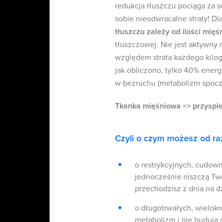
redukcja tłuszczu pociąga za 
sobie nieodwracalne straty! D
tłuszczu zależy od ilości mięśn
tłuszczowej. Nie jest aktywny 
względem strata każdego kilog
jak obliczono, tylko 40% ener
w bezruchu (metabolizm spocz
Tkanka mięśniowa => przyspi
Czyli o czym możesz od r
o restrykcyjnych, cudown
jednocześnie niszczą Tw
przechodzisz z dnia na d
o długotrwałych, wielokr
metabolizm i nie budują 