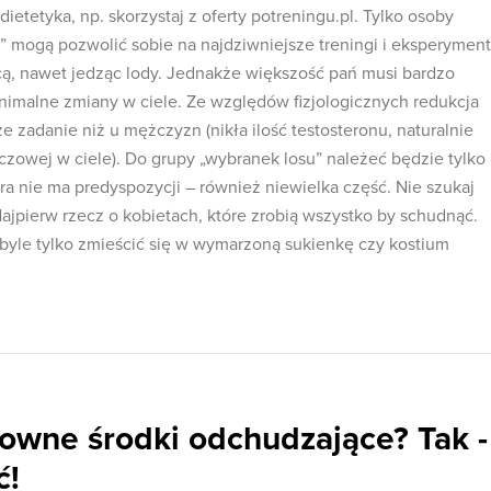
dietetyka, np. skorzystaj z oferty potreningu.pl. Tylko osoby
 mogą pozwolić sobie na najdziwniejsze treningi i eksperymen
cą, nawet jedząc lody. Jednakże większość pań musi bardzo
imalne zmiany w ciele. Ze względów fizjologicznych redukcja
ze zadanie niż u mężczyzn (nikła ilość testosteronu, naturalnie
czowej w ciele). Do grupy „wybranek losu” należeć będzie tylko
ra nie ma predyspozycji – również niewielka część. Nie szukaj
ajpierw rzecz o kobietach, które zrobią wszystko by schudnąć.
 byle tylko zmieścić się w wymarzoną sukienkę czy kostium
downe środki odchudzające? Tak -
ć!