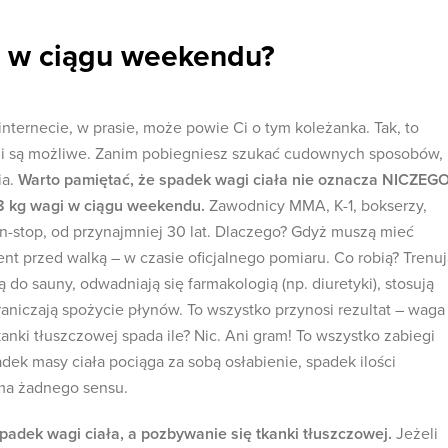
kg w ciągu weekendu?
nternecie, w prasie, może powie Ci o tym koleżanka. Tak, to
i są możliwe. Zanim pobiegniesz szukać cudownych sposobów,
a.
Warto pamiętać, że spadek wagi ciała nie oznacza NICZEGO
-8 kg wagi w ciągu weekendu.
Zawodnicy MMA, K-1, bokserzy,
on-stop, od przynajmniej 30 lat. Dlaczego? Gdyż muszą mieć
t przed walką – w czasie oficjalnego pomiaru. Co robią? Trenuj
 do sauny, odwadniają się farmakologią (np. diuretyki), stosują
graniczają spożycie płynów. To wszystko przynosi rezultat – waga
kanki tłuszczowej spada ile? Nic. Ani gram! To wszystko zabiegi
ek masy ciała pociąga za sobą osłabienie, spadek ilości
 ma żadnego sensu.
spadek wagi ciała, a pozbywanie się tkanki tłuszczowej.
Jeżeli