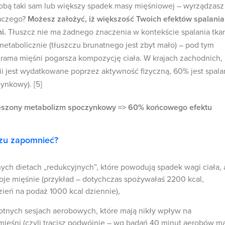
sobą taki sam lub większy spadek masy mięśniowej – wyrządzasz
laczego?
Możesz założyć, iż większość Twoich efektów spalania
i.
Tłuszcz nie ma żadnego znaczenia w kontekście spalania tka
metabolicznie (tłuszczu brunatnego jest zbyt mało) – pod tym
rama mięśni pogarsza kompozycję ciała. W krajach zachodnich,
gii jest wydatkowane poprzez aktywność fizyczną, 60% jest spal
ynkowy). [5]
eszony metabolizm spoczynkowy => 60% końcowego efektu
azu zapomnieć?
ych dietach „redukcyjnych”, które powodują spadek wagi ciała, 
oje mięśnie (przykład – dotychczas spożywałaś 2200 kcal,
zień na podaż 1000 kcal dziennie),
otnych sesjach aerobowych, które mają nikły wpływ na
mięśni (czyli tracisz podwójnie – wg badań 40 minut aerobów m