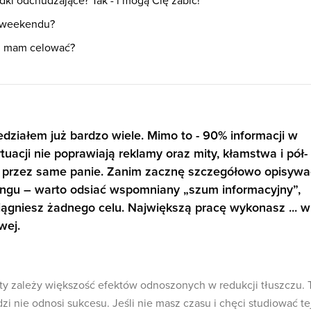
dki odchudzające? Tak - i mogą Cię zabić!
u weekendu?
gi mam celować?
edziałem już bardzo wiele. Mimo to - 90% informacji w
ytuacji nie poprawiają reklamy oraz mity, kłamstwa i pół-
przez same panie. Zanim zacznę szczegółowo opisywa
ingu – warto odsiać wspomniany „szum informacyjny”,
iągniesz żadnego celu. Największą pracę wykonasz ... w
wej.
ty zależy większość efektów odnoszonych w redukcji tłuszczu. 
i nie odnosi sukcesu. Jeśli nie masz czasu i chęci studiować te