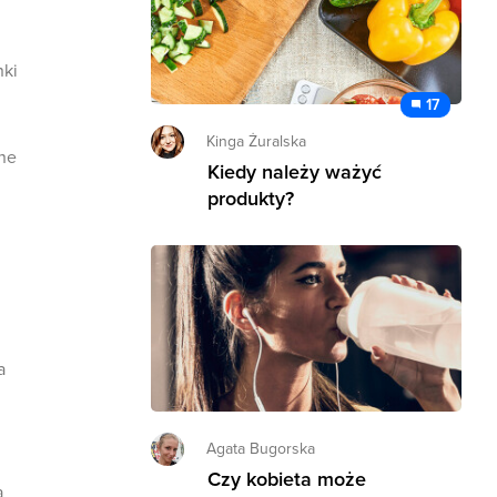
nki
17
Kinga Żuralska
ane
Kiedy należy ważyć
produkty?
a
Agata Bugorska
Czy kobieta może
a