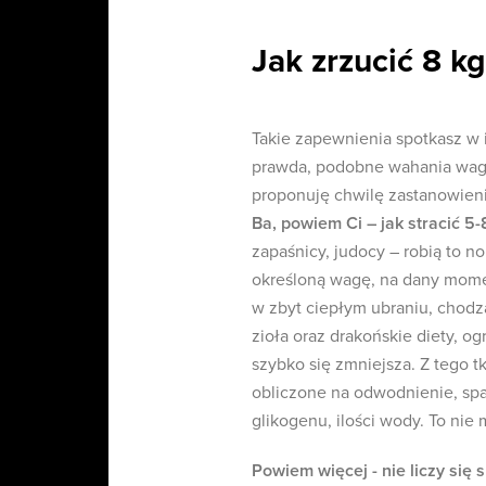
Jak zrzucić 8 
Takie zapewnienia spotkasz w i
prawda, podobne wahania wag
proponuję chwilę zastanowieni
Ba, powiem Ci – jak stracić 5
zapaśnicy, judocy – robią to n
określoną wagę, na dany momen
w zbyt ciepłym ubraniu, chodzą
zioła oraz drakońskie diety, o
szybko się zmniejsza. Z tego t
obliczone na odwodnienie, spad
glikogenu, ilości wody. To nie
Powiem więcej - nie liczy się 