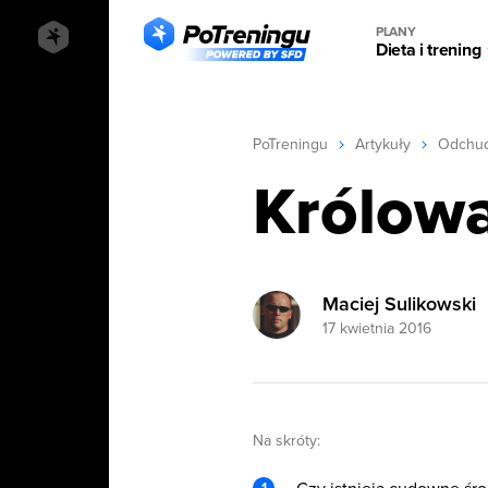
PLANY
Dieta i trening
PoTreningu
Artykuły
Odchud
Królowa
Maciej Sulikowski
17 kwietnia 2016
Na skróty: