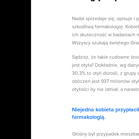
Nadal sprzedaje się, opisuje 
szkodliwą farmakologię. Kobie
ich skuteczność w badaniach na
Wszyscy szukają świętego Graa
Sądzisz, że takie cudowne środ
jest otyła? Dokładnie, wg dany
30,3% to otyli dorośli, z grupy
obliczeń jest 937 milionów oty
otyłości by nie istniał, a narasta
Niejedna kobieta przypłac
farmakologią.
Głośny był przypadek mieszkan