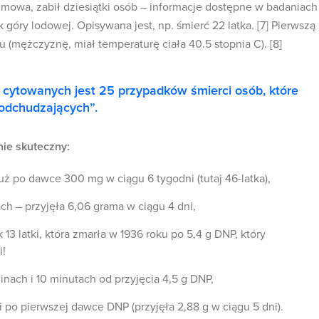
m mowa, zabił dziesiątki osób – informacje dostępne w badaniach
óry lodowej. Opisywana jest, np. śmierć 22 latka. [7] Pierwszą
u (mężczyznę, miał temperaturę ciała 40.5 stopnia C). [8]
ytowanych jest 25 przypadków śmierci osób, które
odchudzających”.
nie skuteczny:
uż po dawce 300 mg w ciągu 6 tygodni (tutaj 46-latka),
ach – przyjęła 6,06 grama w ciągu 4 dni,
13 latki, która zmarła w 1936 roku po 5,4 g DNP, który
i!
inach i 10 minutach od przyjęcia 4,5 g DNP,
i po pierwszej dawce DNP (przyjęła 2,88 g w ciągu 5 dni).