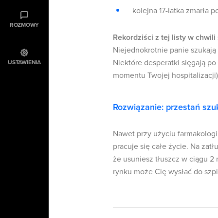
kolejna 17-latka zmarła p
ROZMOWY
Rekor
dziści z tej listy w chwi
Niejednokrotnie panie szukają
Niektóre desperatki sięgają po 
USTAWIENIA
momentu Twojej hospitalizacji).
Rozwiązanie: przestań szuka
Nawet przy użyciu farmakologii
pracuje się całe życie. Na zat
że usuniesz tłuszcz w ciągu 2
rynku może Cię wysłać do szpit