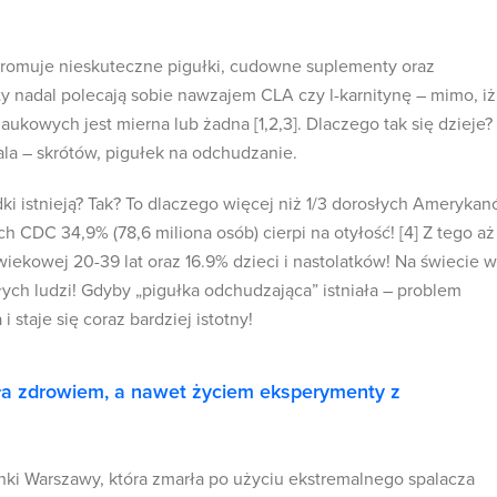
i promuje nieskuteczne pigułki, cudowne suplementy oraz
ty nadal polecają sobie nawzajem CLA czy l-karnitynę – mimo, iż
ukowych jest mierna lub żadna [1,2,3]. Dlaczego tak się dzieje?
la – skrótów, pigułek na odchudzanie.
ki istnieją? Tak? To dlaczego więcej niż 1/3 dorosłych Ameryka
ch CDC 34,9% (78,6 miliona osób) cierpi na otyłość! [4] Z tego aż
 wiekowej 20-39 lat oraz 16.9% dzieci i nastolatków! Na świecie 
łych ludzi! Gdyby „pigułka odchudzająca” istniała – problem
 i staje się coraz bardziej istotny!
iła zdrowiem, a nawet życiem eksperymenty z
ki Warszawy, która zmarła po użyciu ekstremalnego spalacza