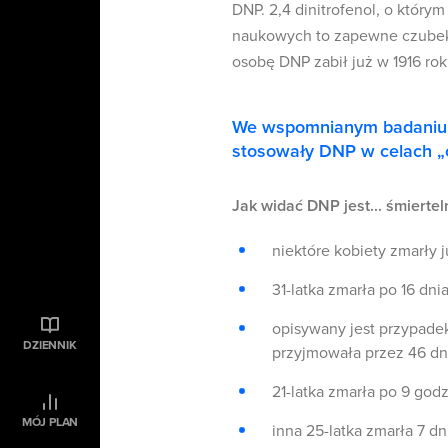
DNP. 2,4 dinitrofenol, o który
naukowych to zapewne czubek g
osobę DNP zabił już w 1916 rok
We wspomnianym badaniu c
stosowały DNP w celach „
Jak widać DNP jest... śmiertel
niektóre kobiety zmarły j
31-latka zmarła po 16 dni
opisywany jest przypadek 
DZIENNIK
przyjmowała przez 46 dn
21-latka zmarła po 9 godz
MÓJ PLAN
inna 25-latka zmarła 7 dn