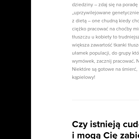
dziedziny – zdaj się na poradę 
„uprzywilejowane genetycznie”
z dietą – one chudną kiedy ch
ciężko pracować na choćby min
tłuszczu u kobiety to trudniejs
większa zawartość tkanki tłusz
ułamek populacji, do grupy któ
wymówek, zacznij pracować
.
N
Niektóre są gotowe na śmierć,
kąpielowy!
Czy istnieją cu
i mogą Cię zabi