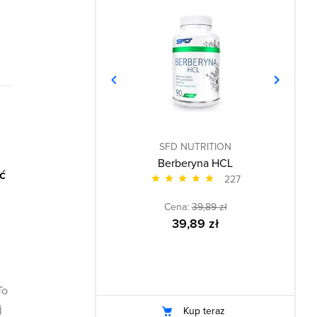
SFD NUTRITION
Berberyna HCL
ć
227
Cena:
39,89 zł
39,89 zł
To
j
Kup teraz