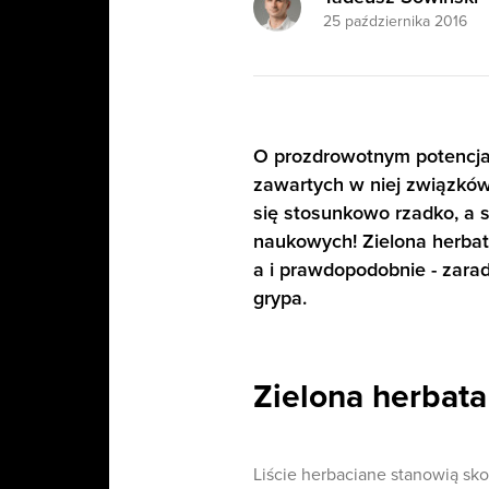
25 października 2016
O prozdrowotnym potencjale
zawartych w niej związkó
się stosunkowo rzadko, a 
naukowych! Zielona herbat
a i prawdopodobnie - zarad
grypa.
Zielona herbata
Liście herbaciane stanowią sk