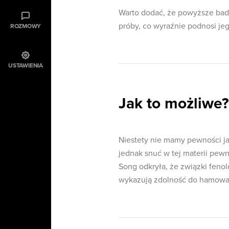
Warto dodać, że powyższe bad
próby, co wyraźnie podnosi je
ROZMOWY
USTAWIENIA
Jak to możliwe?
Niestety nie mamy pewności j
jednak snuć w tej materii pe
Song odkryła, że związki fen
wykazują zdolność do hamowania