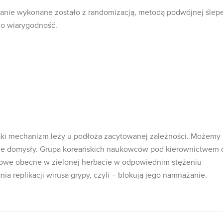
anie wykonane zostało z randomizacją, metodą podwójnej ślepe
go wiarygodność.
aki mechanizm leży u podłoża zacytowanej zależności. Możemy
wne domysły. Grupa koreańskich naukowców pod kierownictwem 
olowe obecne w zielonej herbacie w odpowiednim stężeniu
 replikacji wirusa grypy, czyli – blokują jego namnażanie.