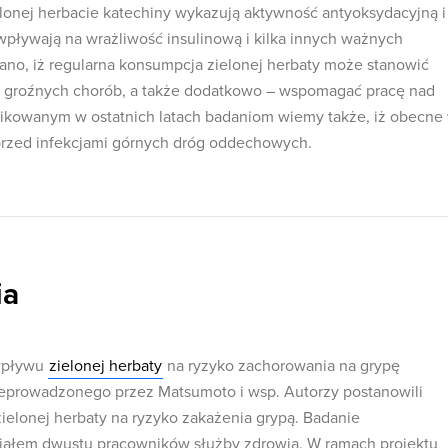
onej herbacie katechiny wykazują aktywność antyoksydacyjną i
pływają na wrażliwość insulinową i kilka innych ważnych
ano, iż regularna konsumpcja zielonej herbaty może stanowić
ch groźnych chorób, a także dodatkowo – wspomagać pracę nad
blikowanym w ostatnich latach badaniom wiemy także, iż obecne
przed infekcjami górnych dróg oddechowych.
ia
wpływu
zielonej herbaty
na ryzyko zachorowania na grypę
zeprowadzonego przez Matsumoto i wsp. Autorzy postanowili
elonej herbaty na ryzyko zakażenia grypą. Badanie
iałem dwustu pracowników służby zdrowia. W ramach projektu