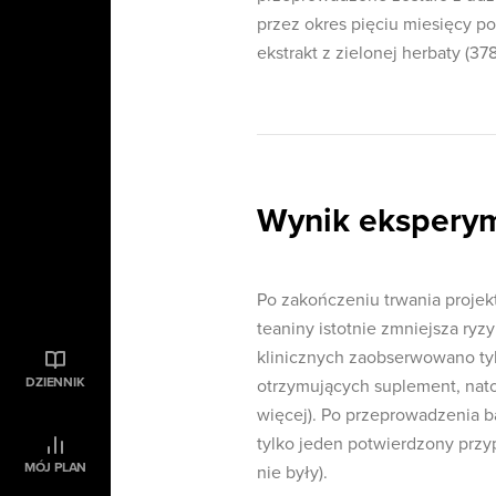
przez okres pięciu miesięcy 
ekstrakt z zielonej herbaty (3
Wynik ekspery
Po zakończeniu trwania projekt
teaniny istotnie zmniejsza ry
klinicznych zaobserwowano tyl
DZIENNIK
otrzymujących suplement, natom
więcej). Po przeprowadzenia ba
tylko jeden potwierdzony przyp
MÓJ PLAN
nie były).