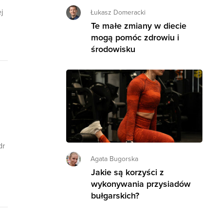
j
Łukasz Domeracki
Te małe zmiany w diecie
mogą pomóc zdrowiu i
środowisku
dr
Agata Bugorska
Jakie są korzyści z
wykonywania przysiadów
bułgarskich?