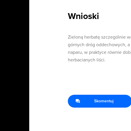
Wnioski
Zieloną herbatę szczególnie wa
górnych dróg oddechowych, a z
naparu, w praktyce równie dobr
herbacianych liści.
Skomentuj