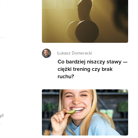
y
Łukasz Domeracki
Co bardziej niszczy stawy —
ciężki trening czy brak
ruchu?
ył
ą