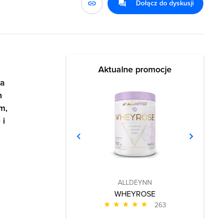
Dołącz do dyskusji
Aktualne promocje
na
h
m,
 i
ALLDEYNN
WHEYROSE
263