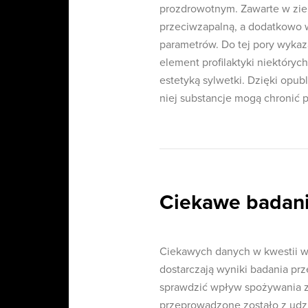
prozdrowotnym. Zawarte w ziel
przeciwzapalną, a dodatkowo w
parametrów. Do tej pory wykaz
element profilaktyki niektóry
estetyką sylwetki. Dzięki opu
niej substancje mogą chronić 
Ciekawe badan
Ciekawych danych w kwestii 
dostarczają wyniki badania pr
sprawdzić wpływ spożywania zi
przeprowadzone zostało z udz