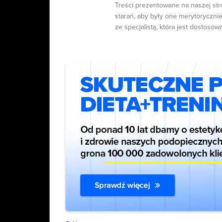
Treści prezentowane na naszej str
starań, aby były one merytorycznie
ze specjalistą, która jest dostosow