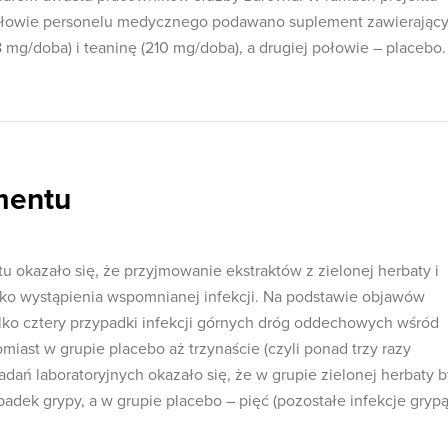
połowie personelu medycznego podawano suplement zawierając
78 mg/doba) i teaninę (210 mg/doba), a drugiej połowie – placebo.
mentu
u okazało się, że przyjmowanie ekstraktów z zielonej herbaty i
zyko wystąpienia wspomnianej infekcji. Na podstawie objawów
ko cztery przypadki infekcji górnych dróg oddechowych wśród
iast w grupie placebo aż trzynaście (czyli ponad trzy razy
dań laboratoryjnych okazało się, że w grupie zielonej herbaty b
adek grypy, a w grupie placebo – pięć (pozostałe infekcje gryp