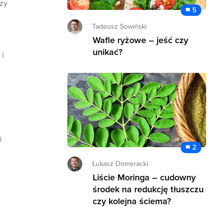
czy
5
Tadeusz Sowiński
Wafle ryżowe – jeść czy
unikać?
 i
i
2
Łukasz Domeracki
Liście Moringa – cudowny
środek na redukcję tłuszczu
czy kolejna ściema?