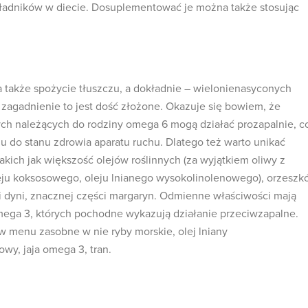
kładników w diecie. Dosuplementować je można także stosując
także spożycie tłuszczu, a dokładnie – wielonienasyconych
zagadnienie to jest dość złożone. Okazuje się bowiem, że
ch należących do rodziny omega 6 mogą działać prozapalnie, c
u do stanu zdrowia aparatu ruchu. Dlatego też warto unikać
akich jak większość olejów roślinnych (za wyjątkiem oliwy z
leju koksosowego, oleju lnianego wysokolinolenowego), orzesz
i dyni, znacznej części margaryn. Odmienne właściwości mają
mega 3, których pochodne wykazują działanie przeciwzapalne.
w menu zasobne w nie ryby morskie, olej lniany
wy, jaja omega 3, tran.