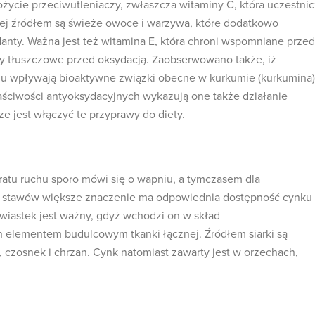
ożycie przeciwutleniaczy, zwłaszcza witaminy C, która uczestni
jej źródłem są świeże owoce i warzywa, które dodatkowo
danty. Ważna jest też witamina E, która chroni wspomniane przed
y tłuszczowe przed oksydacją. Zaobserwowano także, iż
chu wpływają bioaktywne związki obecne w kurkumie (kurkumina)
łaściwości antyoksydacyjnych wykazują one także działanie
e jest włączyć te przyprawy do diety.
ratu ruchu sporo mówi się o wapniu, a tymczasem dla
 stawów większe znaczenie ma odpowiednia dostępność cynku 
erwiastek jest ważny, gdyż wchodzi on w skład
elementem budulcowym tkanki łącznej. Źródłem siarki są
 czosnek i chrzan. Cynk natomiast zawarty jest w orzechach,