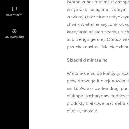
Istotne znaczenie ma także sp
w syntezie kolagenu. Dobrym 
ROZMOWY
zawierają także inne antyoksy
chwilą wielonienasycone kwas
korzystnie na stan aparatu ru
USTAWIENIA
imbirze (gingerole). Oprócz w
przeciwzapalne. Tak więc dobrz
Składniki mineralne
W odniesieniu do kondycji apa
prawidłowego funkcjonowania
siarki. Zwłaszcza ten drugi pi
mukopolisacharydów będących 
produkty białkowe oraz cebula,
mięsie, nabiale.