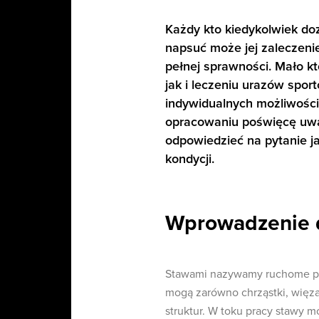
Każdy kto kiedykolwiek doz
napsuć może jej zaleczeni
pełnej sprawności. Mało kt
jak i leczeniu urazów spo
indywidualnych możliwośc
opracowaniu poświęcę uwag
odpowiedzieć na pytanie j
kondycji.
Wprowadzenie 
Stawami nazywamy ruchome poł
mogą zarówno chrząstki, więzadł
struktur. W toku pracy stawy 