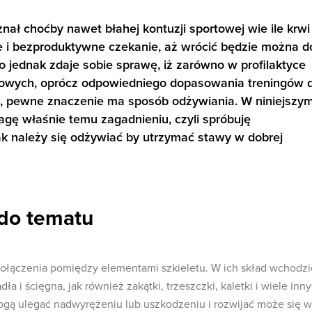
nał choćby nawet błahej kontuzji sportowej wie ile krwi
e i bezproduktywne czekanie, aż wrócić będzie można d
o jednak zdaje sobie sprawę, iż zarówno w profilaktyce
rtowych, oprócz odpowiedniego dopasowania treningów 
i, pewne znaczenie ma sposób odżywiania. W niniejszy
ę właśnie temu zagadnieniu, czyli spróbuję
ak należy się odżywiać by utrzymać stawy w dobrej
do tematu
ączenia pomiędzy elementami szkieletu. W ich skład wchodzi
a i ścięgna, jak również zakątki, trzeszczki, kaletki i wiele inn
mogą ulegać nadwyrężeniu lub uszkodzeniu i rozwijać może się w