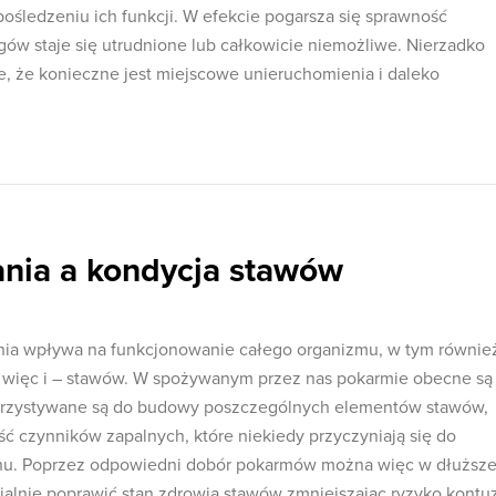
upośledzeniu ich funkcji. W efekcie pogarsza się sprawność
ów staje się utrudnione lub całkowicie niemożliwe. Nierzadko
e, że konieczne jest miejscowe unieruchomienia i daleko
nia a kondycja stawów
ia wpływa na funkcjonowanie całego organizmu, w tym równie
a więc i – stawów. W spożywanym przez nas pokarmie obecne są
korzystywane są do budowy poszczególnych elementów stawów,
ć czynników zapalnych, które niekiedy przyczyniają się do
chu. Poprzez odpowiedni dobór pokarmów można więc w dłuższe
alnie poprawić stan zdrowia stawów zmniejszając ryzyko kontuz