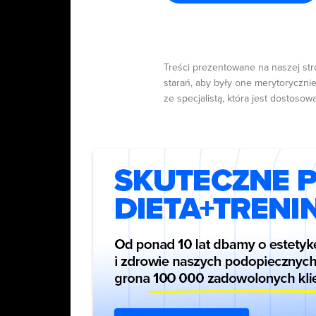
Treści prezentowane na naszej str
starań, aby były one merytorycznie
ze specjalistą, która jest dostosow