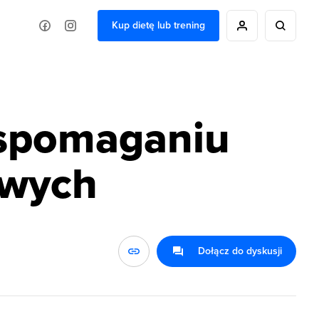
Kup dietę lub trening
 wspomaganiu
owych
Dołącz do dyskusji