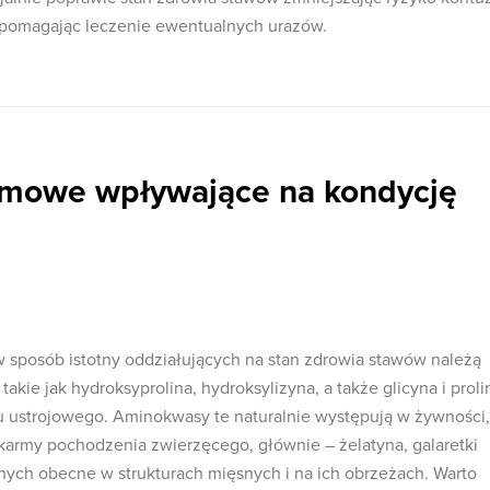
pomagając leczenie ewentualnych urazów.
rmowe wpływające na kondycję
sposób istotny oddziałujących na stan zdrowia stawów należą
kie jak hydroksyprolina, hydroksylizyna, a także glicyna i proli
 ustrojowego. Aminokwasy te naturalnie występują w żywności,
army pochodzenia zwierzęcego, głównie – żelatyna, galaretki
nych obecne w strukturach mięsnych i na ich obrzeżach. Warto