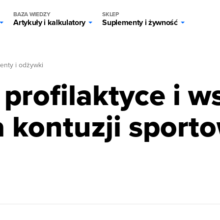
BAZA WIEDZY
SKLEP
Artykuły i kalkulatory
Suplementy i żywność
enty i odżywki
 profilaktyce i
a kontuzji sport