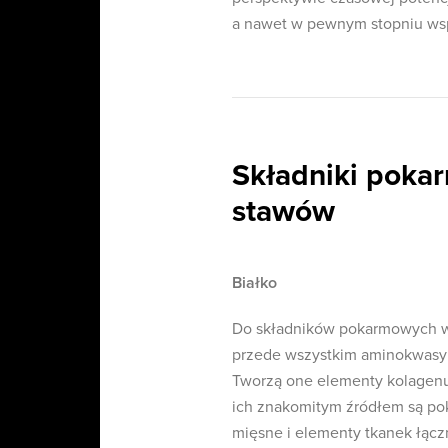
a nawet w pewnym stopniu ws
Składniki poka
stawów
Białko
Do składników pokarmowych w 
przede wszystkim aminokwasy ta
Tworzą one elementy kolagenu
ich znakomitym źródłem są pok
mięsne i elementy tkanek łącz