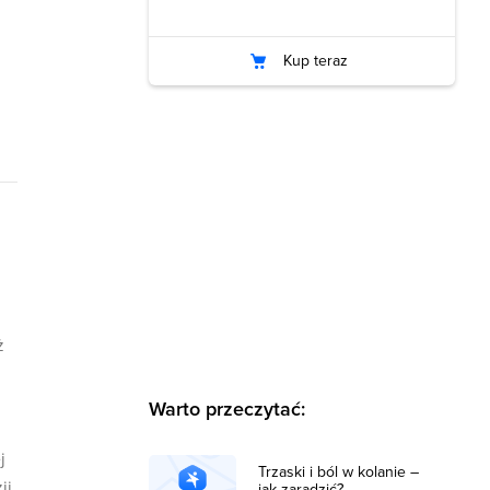
Kup teraz
ż
Warto przeczytać:
j
Trzaski i ból w kolanie –
ji,
jak zaradzić?