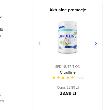
Aktualne promocje
o
do
m
SFD NUTRITION
Citrulline
666
Cena:
32,89 zł
28,89 zł
ć
ych