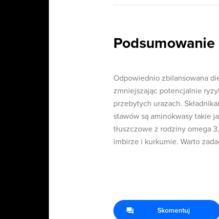
Podsumowanie
Odpowiednio zbilansowana di
zmniejszając potencjalnie ryzy
przebytych urazach. Składnik
stawów są aminokwasy takie jak
tłuszczowe z rodziny omega 3, 
imbirze i kurkumie. Warto zada
Skomentuj