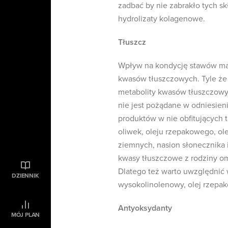
zadbać by nie zabrakło tych s
hydrolizaty kolagenowe.
Tłuszcz
Wpływ na kondycję stawów ma 
kwasów tłuszczowych. Tyle że 
metabolity kwasów tłuszczowy
nie jest pożądane w odniesieni
produktów w nie obfitujących t
oliwek, oleju rzepakowego, o
ziemnych, nasion słonecznika 
kwasy tłuszczowe z rodziny o
Dlatego też warto uwzględnić 
DZIENNIK
wysokolinolenowy, olej rzepako
Antyoksydanty
MÓJ PLAN