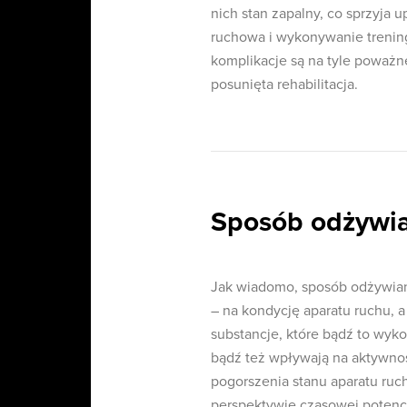
nich stan zapalny, co sprzyja 
ruchowa i wykonywanie trening
komplikacje są na tyle poważn
posunięta rehabilitacja.
Sposób odżywia
Jak wiadomo, sposób odżywian
– na kondycję aparatu ruchu, 
substancje, które bądź to wy
bądź też wpływają na aktywnoś
pogorszenia stanu aparatu ru
perspektywie czasowej potencj