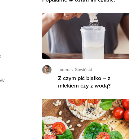
o
Tadeusz Sowiński
Z czym pić białko – z
ków
mlekiem czy z wodą?