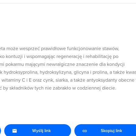
eta może wesprzeć prawidłowe funkcjonowanie stawów,
ko kontuzji i wspomagając regenerację i rehabilitację po
ami pokarmu mającymi newralgiczne znaczenie dla kondycji
 hydroksyprolina, hydroksylizyna, glicyna i prolina, a także kwa
witaminy C i E oraz cynk, siarka, a także antyoksydanty obecne
ć by składników tych nie zabrakło w codziennej diecie.
Wyślij link
Skopiuj link