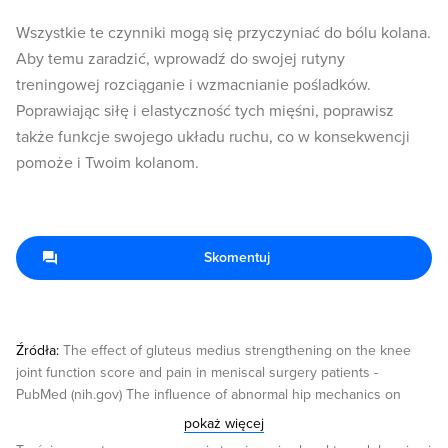
Wszystkie te czynniki mogą się przyczyniać do bólu kolana.
Aby temu zaradzić, wprowadź do swojej rutyny
treningowej rozciąganie i wzmacnianie pośladków.
Poprawiając siłę i elastyczność tych mięśni, poprawisz
także funkcje swojego układu ruchu, co w konsekwencji
pomoże i Twoim kolanom.
Skomentuj
Źródła:
The effect of gluteus medius strengthening on the knee
joint function score and pain in meniscal surgery patients -
PubMed (nih.gov) The influence of abnormal hip mechanics on
knee injury: a biomechanical perspective - PubMed (nih.gov)
pokaż więcej
Gluteal muscle activation during common therapeutic exercises -