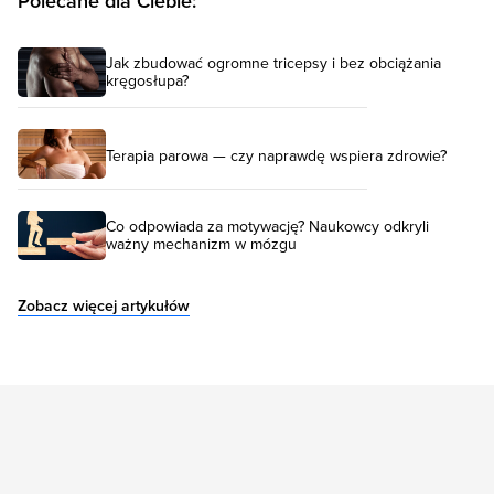
Polecane dla Ciebie:
Jak zbudować ogromne tricepsy i bez obciążania
kręgosłupa?
Terapia parowa — czy naprawdę wspiera zdrowie?
Co odpowiada za motywację? Naukowcy odkryli
ważny mechanizm w mózgu
Zobacz więcej artykułów