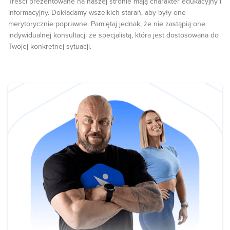
Treści prezentowane na naszej stronie mają charakter edukacyjny i
PubMed (nih.gov) Lower extremity joint stiffness in runners with
informacyjny. Dokładamy wszelkich starań, aby były one
low back pain - PubMed (nih.gov)
merytorycznie poprawne. Pamiętaj jednak, że nie zastąpią one
indywidualnej konsultacji ze specjalistą, która jest dostosowana do
Twojej konkretnej sytuacji.