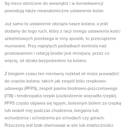
Są nieco obrócone do wewnątrz i w konsekwencji
powodują także nieanatomiczne ustawienie kolan.
Już samo to ustawienie obciąża nasze kolana, a jeśli
dodamy do tego ruch, który z racji innego ustawienia kości
szkieletowych przebiega w inny sposób, to przeciążenie
murowane. Przy napiętych pośladkach kontrola nad
prostowaniem i rotacją bioder jest mniejsza, przez co
więcej, sił działa bezpośrednio na kolano.
Z biegiem czasu ten nierówny rozkład sił może prowadzić
do urazów kolana, takich jak zespół bólu rzepkowo-
udowego (PFPS), zespół pasma biodrowo-piszczelowego
(ITB) i tendinopatia rzepki (uszkodzenie więzadła rzepki).
PFPS często objawia się tępym, bolesnym bólem za rzepką
lub wokół niej podczas chodzenia, biegania lub
wchodzenia i schodzenia po schodach czy górach.
Przyczyną jest brak równowagi w sile lub elastyczności,