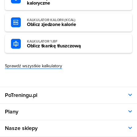
kaloryczne
KALKULATOR KALORII (KCAL)
Oblicz zjedzone kalorie
KALKULATOR %BF
Oblicz tkankę tłuszczową
Sprawdź wszystkie kalkulatory
PoTreningu.pl
O nas
Plany
Polityka prywatności
Regulamin
Opinie klientów
Nasze sklepy
RODO
Plany dla kobiet
Aplikacja