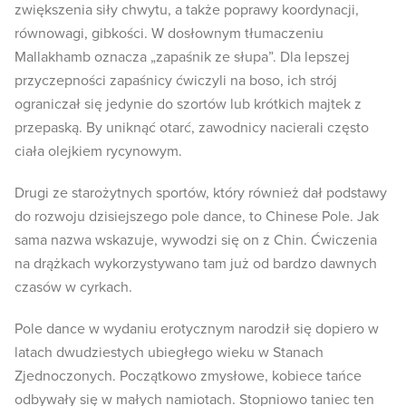
zwiększenia siły chwytu, a także poprawy koordynacji,
równowagi, gibkości. W dosłownym tłumaczeniu
Mallakhamb oznacza „zapaśnik ze słupa”. Dla lepszej
przyczepności zapaśnicy ćwiczyli na boso, ich strój
ograniczał się jedynie do szortów lub krótkich majtek z
przepaską. By uniknąć otarć, zawodnicy nacierali często
ciała olejkiem rycynowym.
Drugi ze starożytnych sportów, który również dał podstawy
do rozwoju dzisiejszego pole dance, to Chinese Pole. Jak
sama nazwa wskazuje, wywodzi się on z Chin. Ćwiczenia
na drążkach wykorzystywano tam już od bardzo dawnych
czasów w cyrkach.
Pole dance w wydaniu erotycznym narodził się dopiero w
latach dwudziestych ubiegłego wieku w Stanach
Zjednoczonych. Początkowo zmysłowe, kobiece tańce
odbywały się w małych namiotach. Stopniowo taniec ten