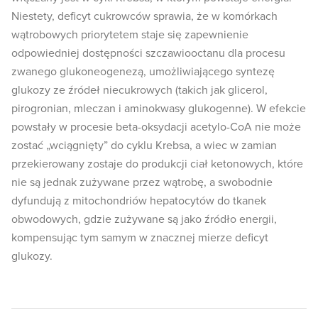
Niestety, deficyt cukrowców sprawia, że w komórkach
wątrobowych priorytetem staje się zapewnienie
odpowiedniej dostępności szczawiooctanu dla procesu
zwanego glukoneogenezą, umożliwiającego syntezę
glukozy ze źródeł niecukrowych (takich jak glicerol,
pirogronian, mleczan i aminokwasy glukogenne). W efekcie
powstały w procesie beta-oksydacji acetylo-CoA nie może
zostać „wciągnięty” do cyklu Krebsa, a wiec w zamian
przekierowany zostaje do produkcji ciał ketonowych, które
nie są jednak zużywane przez wątrobę, a swobodnie
dyfundują z mitochondriów hepatocytów do tkanek
obwodowych, gdzie zużywane są jako źródło energii,
kompensując tym samym w znacznej mierze deficyt
glukozy.