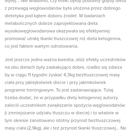
lepiej... Nie wiadomo, czy efekt byłby podobny gdyby dieta
z przewagą węglowodanów była ułożona przez dobrego
dietetyka pod kątem doboru źródeł. W badaniach
metabolicznych dobrze zaprojektowana dieta
wysokowęglowodanowa okazywała się efektywniej
promować utratę tkanki tłuszczowej niż dieta ketogenna,
co jest faktem wartym odnotowania.
Jest jeszcze jedna ważna kwestia, otóż efekty uczestników
na obu dietach były zaskakująco dobre, rzadko się zdarza
by w ciągu 11 tygodni zyskać 4,3kg beztłuszczowej masy
ciała przy jakiejkolwiek diecie i przy jakimkolwiek
programie treningowym. To jest zastanawiające. Tutaj
trzeba dodać, że w przypadku diety ketogennej autorzy
zalecili uczestnikom zwiększanie spożycia węglowodanów
(i zmniejszanie udziału tłuszczu w diecie) i to właśnie w
tym okresie zanotowano istotny przyrost beztłuszczowej
masy ciała (2,9kg), ale i też przyrost tkanki tłuszczowej… No