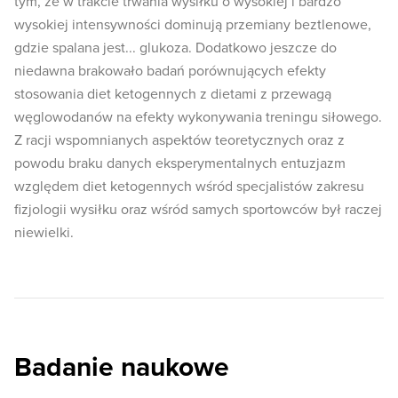
tym, że w trakcie trwania wysiłku o wysokiej i bardzo
wysokiej intensywności dominują przemiany beztlenowe,
gdzie spalana jest... glukoza. Dodatkowo jeszcze do
niedawna brakowało badań porównujących efekty
stosowania diet ketogennych z dietami z przewagą
węglowodanów na efekty wykonywania treningu siłowego.
Z racji wspomnianych aspektów teoretycznych oraz z
powodu braku danych eksperymentalnych entuzjazm
względem diet ketogennych wśród specjalistów zakresu
fizjologii wysiłku oraz wśród samych sportowców był raczej
niewielki.
Badanie naukowe