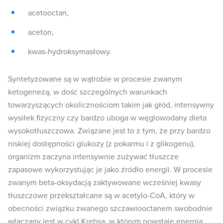
acetooctan,
aceton,
kwas-hydroksymasłowy.
Syntetyzowane są w wątrobie w procesie zwanym
ketogenezą, w dość szczególnych warunkach
towarzyszących okolicznościom takim jak głód, intensywny
wysiłek fizyczny czy bardzo uboga w węglowodany dieta
wysokotłuszczowa. Związane jest to z tym, że przy bardzo
niskiej dostępności glukozy (z pokarmu i z glikogenu),
organizm zaczyna intensywnie zużywać tłuszcze
zapasowe wykorzystując je jako źródło energii. W procesie
zwanym beta-oksydacją zaktywowane wcześniej kwasy
tłuszczowe przekształcane są w acetylo-CoA, który w
obecności związku zwanego szczawiooctanem swobodnie
włączany jest w cykl Krebsa, w którym powstaje energia.