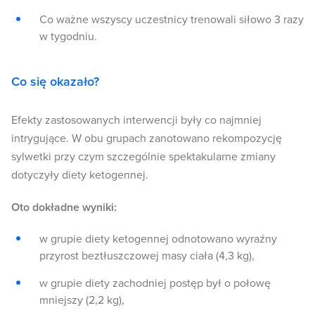
Co ważne wszyscy uczestnicy trenowali siłowo 3 razy
w tygodniu.
Co się okazało?
Efekty zastosowanych interwencji były co najmniej
intrygujące. W obu grupach zanotowano rekompozycję
sylwetki przy czym szczególnie spektakularne zmiany
dotyczyły diety ketogennej.
Oto dokładne wyniki:
w grupie diety ketogennej odnotowano wyraźny
przyrost beztłuszczowej masy ciała (4,3 kg),
w grupie diety zachodniej postęp był o połowę
mniejszy (2,2 kg),