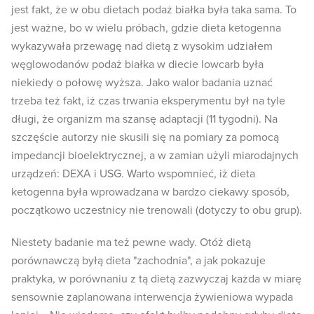
jest fakt, że w obu dietach podaż białka była taka sama. To
jest ważne, bo w wielu próbach, gdzie dieta ketogenna
wykazywała przewagę nad dietą z wysokim udziałem
węglowodanów podaż białka w diecie lowcarb była
niekiedy o połowę wyższa. Jako walor badania uznać
trzeba też fakt, iż czas trwania eksperymentu był na tyle
długi, że organizm ma szansę adaptacji (11 tygodni). Na
szczęście autorzy nie skusili się na pomiary za pomocą
impedancji bioelektrycznej, a w zamian użyli miarodajnych
urządzeń: DEXA i USG. Warto wspomnieć, iż dieta
ketogenna była wprowadzana w bardzo ciekawy sposób,
początkowo uczestnicy nie trenowali (dotyczy to obu grup).
Niestety badanie ma też pewne wady. Otóż dietą
porównawczą byłą dieta "zachodnia", a jak pokazuje
praktyka, w porównaniu z tą dietą zazwyczaj każda w miarę
sensownie zaplanowana interwencja żywieniowa wypada