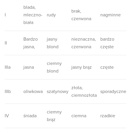
blada,
brak,
I
mleczno-
rudy
nagminne
czerwona
biała
Bardzo
jasny
nieznaczna,
bardzo
II
jasna,
blond
czerwona
częste
ciemny
IIIa
jasna
jasny brąz
częste
blond
złota,
IIIb
oliwkowa
szatynowy
sporadyczne
ciemnozłota
ciemny
IV
śniada
ciemna
rzadkie
brąz