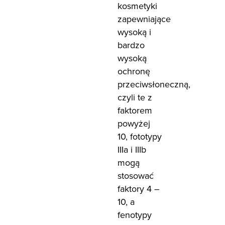
kosmetyki
zapewniające
wysoką i
bardzo
wysoką
ochronę
przeciwsłoneczną,
czyli te z
faktorem
powyżej
10, fototypy
IIIa i IIIb
mogą
stosować
faktory 4 –
10, a
fenotypy