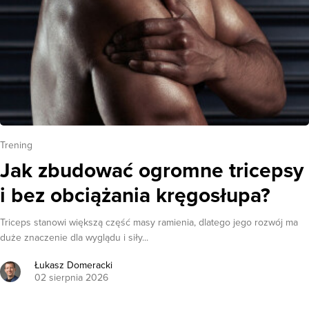
Trening
Jak zbudować ogromne tricepsy
i bez obciążania kręgosłupa?
Triceps stanowi większą część masy ramienia, dlatego jego rozwój ma
duże znaczenie dla wyglądu i siły...
Łukasz Domeracki
02 sierpnia 2026