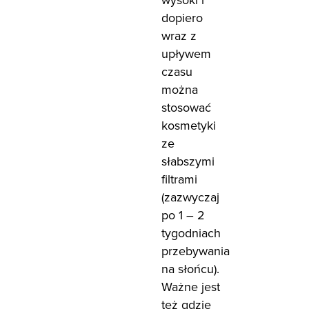
wysoki i
dopiero
wraz z
upływem
czasu
można
stosować
kosmetyki
ze
słabszymi
filtrami
(zazwyczaj
po 1 – 2
tygodniach
przebywania
na słońcu).
Ważne jest
też gdzie