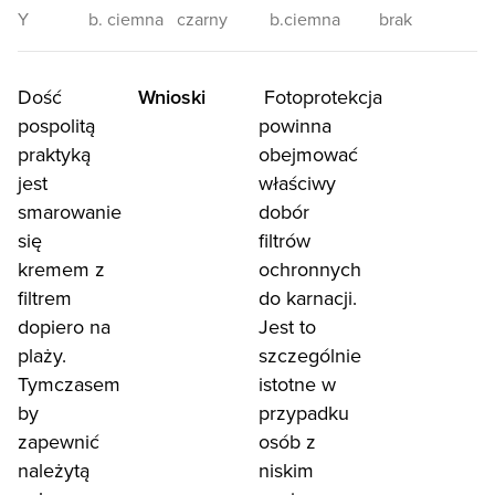
Y
b. ciemna
czarny
b.ciemna
brak
Dość
Wnioski
Fotoprotekcja
pospolitą
powinna
praktyką
obejmować
jest
właściwy
smarowanie
dobór
się
filtrów
kremem z
ochronnych
filtrem
do karnacji.
dopiero na
Jest to
plaży.
szczególnie
Tymczasem
istotne w
by
przypadku
zapewnić
osób z
należytą
niskim