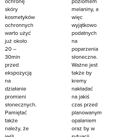
ochronę
poziomem
skóry
melaniny, a
kosmetyków
więc
ochronnych
wyjątkowo
warto użyć
podatnych
już około
na
20 –
poparzenia
30min
słoneczne.
przed
Ważne jest
ekspozycją
także by
na
kremy
działanie
nakładać
promieni
na jakiś
słonecznych.
czas przed
Pamiętać
planowanym
także
opalaniem
należy, że
oraz by w
jeśli
sytuacji