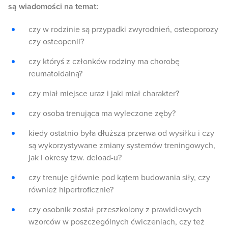
są wiadomości na temat:
czy w rodzinie są przypadki zwyrodnień, osteoporozy
czy osteopenii?
czy któryś z członków rodziny ma chorobę
reumatoidalną?
czy miał miejsce uraz i jaki miał charakter?
czy osoba trenująca ma wyleczone zęby?
kiedy ostatnio była dłuższa przerwa od wysiłku i czy
są wykorzystywane zmiany systemów treningowych,
jak i okresy tzw. deload-u?
czy trenuje głównie pod kątem budowania siły, czy
również hipertroficznie?
czy osobnik został przeszkolony z prawidłowych
wzorców w poszczególnych ćwiczeniach, czy też