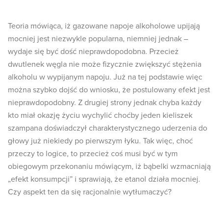
Teoria mówiąca, iż gazowane napoje alkoholowe upijają
mocniej jest niezwykle popularna, niemniej jednak –
wydaje się być dość nieprawdopodobna. Przecież
dwutlenek węgla nie może fizycznie zwiększyć stężenia
alkoholu w wypijanym napoju. Już na tej podstawie więc
można szybko dojść do wniosku, że postulowany efekt jest
nieprawdopodobny. Z drugiej strony jednak chyba każdy
kto miał okazję życiu wychylić choćby jeden kieliszek
szampana doświadczył charakterystycznego uderzenia do
głowy już niekiedy po pierwszym łyku. Tak więc, choć
przeczy to logice, to przecież coś musi być w tym
obiegowym przekonaniu mówiącym, iż bąbelki wzmacniają
„efekt konsumpcji” i sprawiają, że etanol działa mocniej.
Czy aspekt ten da się racjonalnie wytłumaczyć?