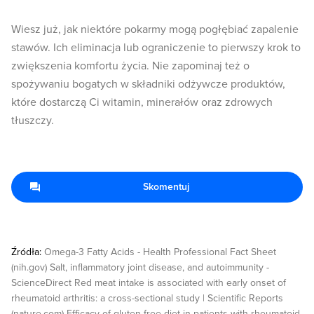
Wiesz już, jak niektóre pokarmy mogą pogłębiać zapalenie
stawów. Ich eliminacja lub ograniczenie to pierwszy krok to
zwiększenia komfortu życia. Nie zapominaj też o
spożywaniu bogatych w składniki odżywcze produktów,
które dostarczą Ci witamin, minerałów oraz zdrowych
tłuszczy.
Skomentuj
Źródła:
Omega-3 Fatty Acids - Health Professional Fact Sheet
(nih.gov) Salt, inflammatory joint disease, and autoimmunity -
ScienceDirect Red meat intake is associated with early onset of
rheumatoid arthritis: a cross-sectional study | Scientific Reports
(nature.com) Efficacy of gluten-free diet in patients with rheumatoid