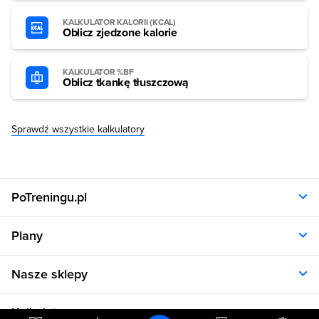
KALKULATOR KALORII (KCAL)
Oblicz zjedzone kalorie
KALKULATOR %BF
Oblicz tkankę tłuszczową
Sprawdź wszystkie kalkulatory
PoTreningu.pl
O nas
Plany
Polityka prywatności
Regulamin
Opinie klientów
Nasze sklepy
RODO
Plany dla kobiet
Aplikacja
Plany dla mężczyzn
Sklep.sfd.pl
Dane kontaktowe
Kalkulatory
Plany dietetyczne