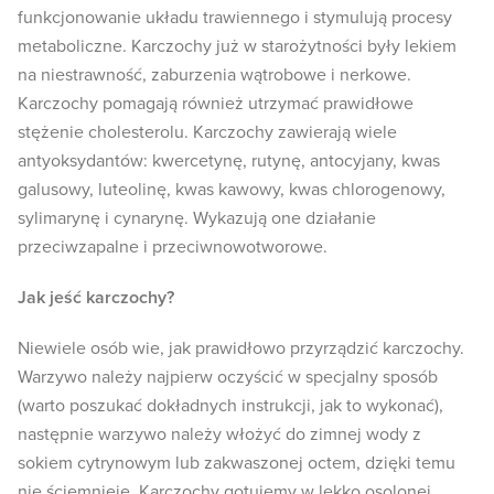
funkcjonowanie układu trawiennego i stymulują procesy
metaboliczne. Karczochy już w starożytności były lekiem
na niestrawność, zaburzenia wątrobowe i nerkowe.
Karczochy pomagają również utrzymać prawidłowe
stężenie cholesterolu. Karczochy zawierają wiele
antyoksydantów: kwercetynę, rutynę, antocyjany, kwas
galusowy, luteolinę, kwas kawowy, kwas chlorogenowy,
sylimarynę i cynarynę. Wykazują one działanie
przeciwzapalne i przeciwnowotworowe.
Jak jeść karczochy?
Niewiele osób wie, jak prawidłowo przyrządzić karczochy.
Warzywo należy najpierw oczyścić w specjalny sposób
(warto poszukać dokładnych instrukcji, jak to wykonać),
następnie warzywo należy włożyć do zimnej wody z
sokiem cytrynowym lub zakwaszonej octem, dzięki temu
nie ściemnieje. Karczochy gotujemy w lekko osolonej