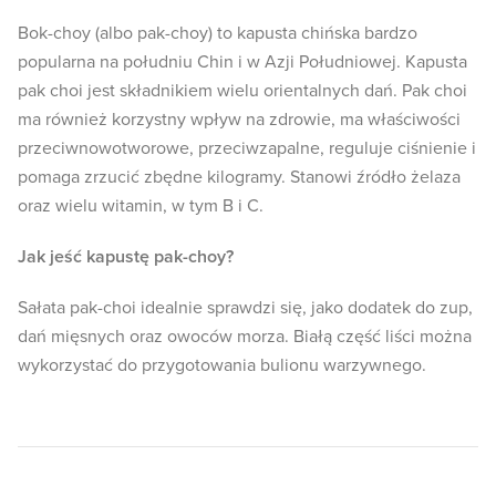
Bok-choy (albo pak-choy) to kapusta chińska bardzo
popularna na południu Chin i w Azji Południowej. Kapusta
pak choi jest składnikiem wielu orientalnych dań. Pak choi
ma również korzystny wpływ na zdrowie, ma właściwości
przeciwnowotworowe, przeciwzapalne, reguluje ciśnienie i
pomaga zrzucić zbędne kilogramy. Stanowi źródło żelaza
oraz wielu witamin, w tym B i C.
Jak jeść kapustę pak-choy?
Sałata pak-choi idealnie sprawdzi się, jako dodatek do zup,
dań mięsnych oraz owoców morza. Białą część liści można
wykorzystać do przygotowania bulionu warzywnego.