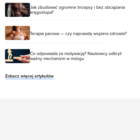
Jak zbudować ogromne tricepsy i bez obciążania
kręgosłupa?
Terapia parowa — czy naprawdę wspiera zdrowie?
Co odpowiada za motywację? Naukowcy odkryli
ważny mechanizm w mózgu
Zobacz więcej artykułów