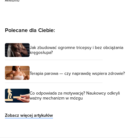
Reklama
Polecane dla Ciebie:
Jak zbudować ogromne tricepsy i bez obciążania
kręgosłupa?
Terapia parowa — czy naprawdę wspiera zdrowie?
Co odpowiada za motywację? Naukowcy odkryli
ważny mechanizm w mózgu
Zobacz więcej artykułów