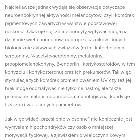
Najciekawsze jednak wydają się obserwacje dotyczące
neuroendokrynnej aktywności melanocytów, czyli komórek
pigmentowych zawartych w warstwie podstawowej
naskórka. Okazuje się, że melanocyty wpływać mogą na
działanie wielu hormonów, neuroprzekaźników i innych
biologicznie aktywnych związków (m.in.: katecholamin,
serotoniny, N-acetylo-serotoniny, melatoniny,
proopiomelanokortyny, β-endorfin i kortykosteroidów w tym
kortyzolu i kortykosteronu) oraz ich prekursorów. Tak więc
stymulacja tych komórek promieniowaniem UV czy też jej
brak mogą oddziaływać nie tylko na nastrój, ale także
przemianę materii, odporność immunologiczną, kondycję
fizyczną i wiele innych parametrów.
Jak więc widać „przesilenie wiosenne” nie koniecznie jest
wymysłem hipochondryków czy osób o mniejszej
motywacji życiowej, a zjawiskiem o wieloczynnikowym