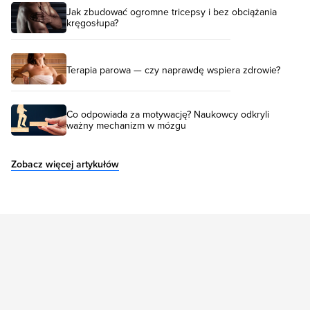
Jak zbudować ogromne tricepsy i bez obciążania
kręgosłupa?
Terapia parowa — czy naprawdę wspiera zdrowie?
Co odpowiada za motywację? Naukowcy odkryli
ważny mechanizm w mózgu
Zobacz więcej artykułów