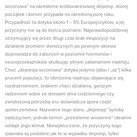
sezonowa” na określenie krótkookresowej depresji, której
początek i koniec przypada na określoną porę roku.
Przypadłość ta dotyka około 1 – 5% Europejczyków, a jej
przyczyny nie są do końca poznane. Najprawdopodobniej
utrzymujący się przez długi czas brak ekspozycji na
działanie promieni słonecznych po pewnym okresie
doprowadza do zaburzeń w poziomie hormonów i
neuroprzekaźników skutkując silnym załamaniem nastroju.
Choć „depresja sezonowa” dotyka jedynie (albo i „aż”) kilka
procent populacji, to obniżenia nastroju objawiające się
rozdrażnieniem, brakiem chęci działania, gorszym
radzeniem sobie ze stresami dnia codziennego czy
zwiększoną potrzebą snu doświadcza spora część
społeczeństwa. Nazwanie tego stanu „depresję” byłoby
nadużyciem, jednak termin „przesilenie wiosenne” idealnie
oddaje jego klimat. Niewykluczone, że przyczyny tego
zjawiska są podobne jak te w wypadku depresji, tylko