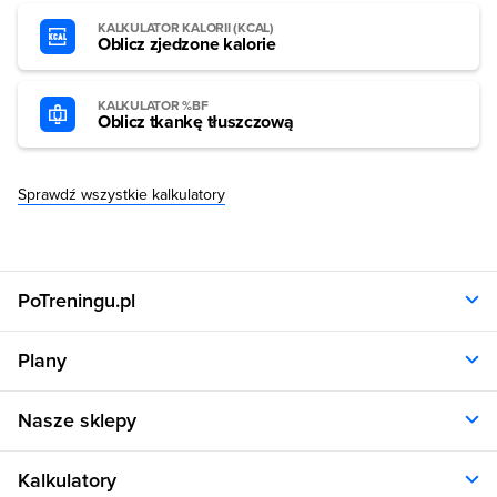
KALKULATOR KALORII (KCAL)
Oblicz zjedzone kalorie
KALKULATOR %BF
Oblicz tkankę tłuszczową
Sprawdź wszystkie kalkulatory
PoTreningu.pl
O nas
Plany
Polityka prywatności
Regulamin
Opinie klientów
Nasze sklepy
RODO
Plany dla kobiet
Aplikacja
Plany dla mężczyzn
Sklep.sfd.pl
Dane kontaktowe
Kalkulatory
Plany dietetyczne
Allnutrition.pl