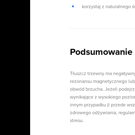
korzystaj z naturalnego ś
Podsumowanie
Tłuszcz trzewny ma negatywn
rezonansu magnetycznego lub 
obwód brzucha. Jeżeli podejr
wynikające z wysokiego pozio
innym przypadku (i przede wsz
zdrowego odżywiania, regularnej
stresu.