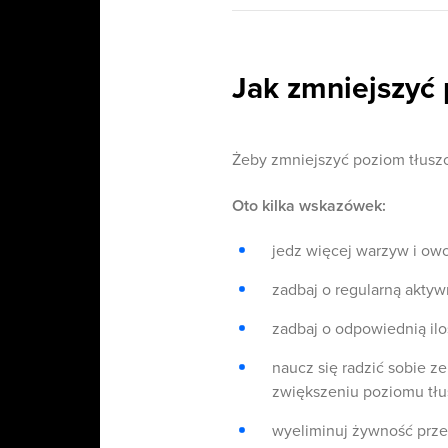
Jak zmniejszyć
Żeby zmniejszyć poziom tłuszc
Oto kilka wskazówek:
jedz więcej warzyw i ow
zadbaj o regularną aktyw
zadbaj o odpowiednią ilo
naucz się radzić sobie ze
zwiększeniu poziomu tłu
wyeliminuj żywność przet