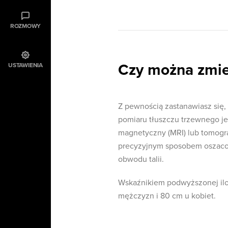
ROZMOWY
Czy można zmie
USTAWIENIA
Z pewnością zastanawiasz się,
pomiaru tłuszczu trzewnego je
magnetyczny (MRI) lub tomogra
precyzyjnym sposobem oszacow
obwodu talii.
Wskaźnikiem podwyższonej iloś
mężczyzn i 80 cm u kobiet.