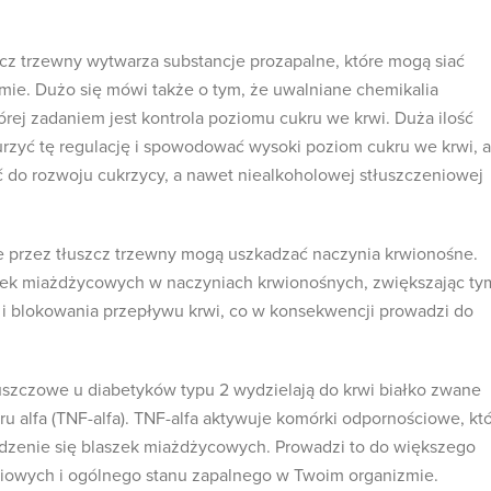
zcz trzewny wytwarza substancje prozapalne, które mogą siać
ie. Dużo się mówi także o tym, że uwalniane chemikalia
tórej zadaniem jest kontrola poziomu cukru we krwi. Duża ilość
rzyć tę regulację i spowodować wysoki poziom cukru we krwi, a
ić do rozwoju cukrzycy, a nawet niealkoholowej stłuszczeniowej
e przez tłuszcz trzewny mogą uszkadzać naczynia krwionośne.
szek miażdżycowych w naczyniach krwionośnych, zwiększając ty
 i blokowania przepływu krwi, co w konsekwencji prowadzi do
uszczowe u diabetyków typu 2 wydzielają do krwi białko zwane
 alfa (TNF-alfa). TNF-alfa aktywuje komórki odpornościowe, kt
adzenie się blaszek miażdżycowych. Prowadzi to do większego
iowych i ogólnego stanu zapalnego w Twoim organizmie.