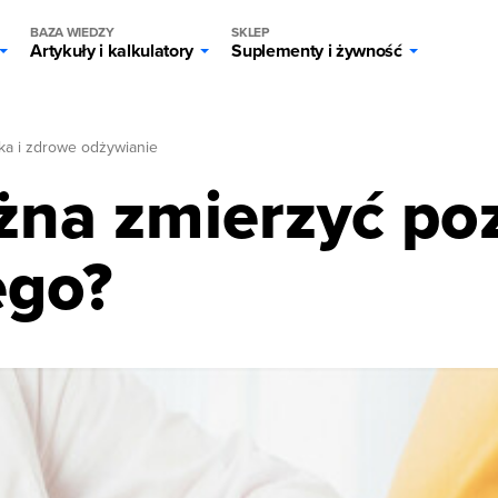
BAZA WIEDZY
SKLEP
Artykuły i kalkulatory
Suplementy i żywność
ka i zdrowe odżywianie
na zmierzyć poz
ego?