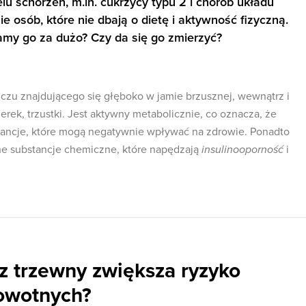
u schorzeń, m.in. cukrzycy typu 2 i chorób układu
e osób, które nie dbają o dietę i aktywność fizyczną.
my go za dużo? Czy da się go zmierzyć?
zczu znajdującego się głęboko w jamie brzusznej, wewnątrz i
ek, trzustki. Jest aktywny metabolicznie, co oznacza, że ​​
tancje, które mogą negatywnie wpływać na zdrowie. Ponadto
ne substancje chemiczne, które napędzają
insulinooporność
i
z trzewny zwiększa ryzyko
owotnych?