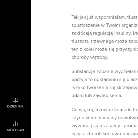
Tak jak już wspomniałam, tłus
spustoszenie w Twoim organizm
zakłócają regulację insuliny, k
tłuszczu trzewnego może zabu
ten z kolei może się przyczyn
choroby wątroby.
Substancje zapalne wydzielan
Sprzyja to odkładaniu się bla
ryzyko tworzenia się skrzepów
udaru lub zawału serca.
DZIENNIK
Co więcej, trzewne komórki tł
czynnikiem martwicy nowotworu
wywołują stan zapalny i grom
MÓJ PLAN
ryzyka chorób sercowo-naczyn