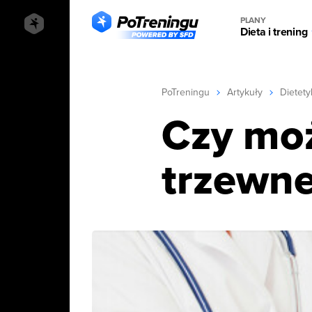
PLANY
Dieta i trening
PoTreningu
Artykuły
Dietety
Czy moż
trzewn