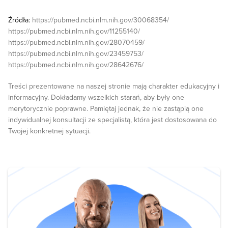
Źródła:
https://pubmed.ncbi.nlm.nih.gov/30068354/
https://pubmed.ncbi.nlm.nih.gov/11255140/
https://pubmed.ncbi.nlm.nih.gov/28070459/
https://pubmed.ncbi.nlm.nih.gov/23459753/
https://pubmed.ncbi.nlm.nih.gov/28642676/
Treści prezentowane na naszej stronie mają charakter edukacyjny i
informacyjny. Dokładamy wszelkich starań, aby były one
merytorycznie poprawne. Pamiętaj jednak, że nie zastąpią one
indywidualnej konsultacji ze specjalistą, która jest dostosowana do
Twojej konkretnej sytuacji.