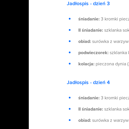
Jadłospis - dzień 3
śniadanie:
3 kromki piec
II śniadanie:
szklanka so
obiad:
surówka z warzyw 
podwieczorek:
szklanka 
kolacja:
pieczona dynia (
Jadłospis - dzień 4
śniadanie:
3 kromki piec
II śniadanie:
szklanka so
obiad:
surówka z warzyw 