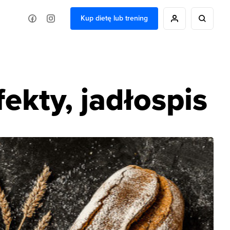
Kup dietę lub trening
ekty, jadłospis