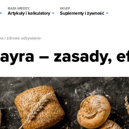
BAZA WIEDZY
SKLEP
Artykuły i kalkulatory
Suplementy i żywność
ka i zdrowe odżywianie
ayra – zasady, ef