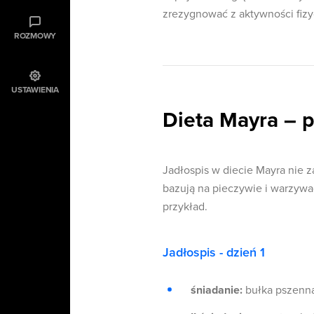
zrezygnować z aktywności fizy
ROZMOWY
USTAWIENIA
Dieta Mayra – p
Jadłospis w diecie Mayra nie 
bazują na pieczywie i warzywa
przykład.
Jadłospis - dzień 1
śniadanie:
bułka pszenn