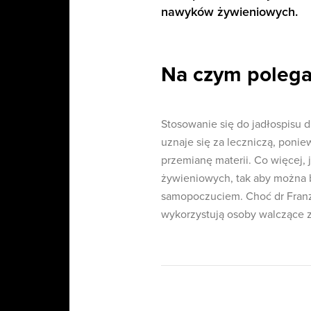
nawyków żywieniowych.
Na czym polega
Stosowanie się do jadłospisu 
uznaje się za leczniczą, poni
przemianę materii. Co więcej,
żywieniowych, tak aby można b
samopoczuciem. Choć dr Franz 
wykorzystują osoby walczące z