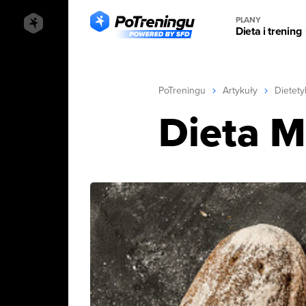
PLANY
Dieta i trening
PoTreningu
Artykuły
Dietety
Dieta M