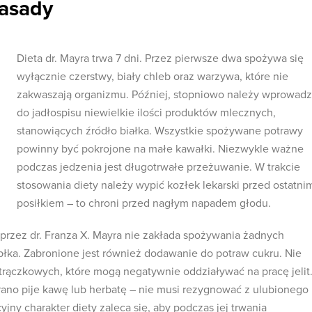
zasady
Dieta dr. Mayra trwa 7 dni. Przez pierwsze dwa spożywa się
wyłącznie czerstwy, biały chleb oraz warzywa, które nie
zakwaszają organizmu. Później, stopniowo należy wprowadz
do jadłospisu niewielkie ilości produktów mlecznych,
stanowiących źródło białka. Wszystkie spożywane potrawy
powinny być pokrojone na małe kawałki. Niezwykle ważne
podczas jedzenia jest długotrwałe przeżuwanie. W trakcie
stosowania diety należy wypić kozłek lekarski przed ostatni
posiłkiem – to chroni przed nagłym napadem głodu.
 przez dr. Franza X. Mayra nie zakłada spożywania żadnych
błka. Zabronione jest również dodawanie do potraw cukru. Nie
strączkowych, które mogą negatywnie oddziaływać na pracę jelit
 rano pije kawę lub herbatę – nie musi rezygnować z ulubionego
jny charakter diety zaleca się, aby podczas jej trwania