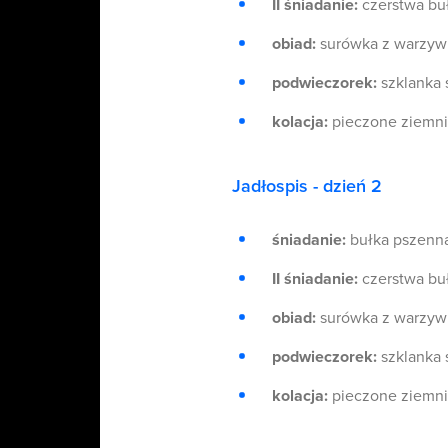
II śniadanie:
czerstwa bu
obiad:
surówka z warzyw 
podwieczorek:
szklanka 
kolacja:
pieczone ziemnia
Jadłospis - dzień 2
śniadanie:
bułka pszenn
II śniadanie:
czerstwa bu
obiad:
surówka z warzyw 
podwieczorek:
szklanka 
kolacja:
pieczone ziemnia