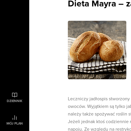
Dieta Mayra – 
Leczniczy jadłospis stworzony
DZIENNIK
owoców. Wyjątkiem są tylko ja
należy także spożywać roślin 
Jeżeli jednak ktoś codziennie
MÓJ PLAN
napoju. Ze względu na restrykcy