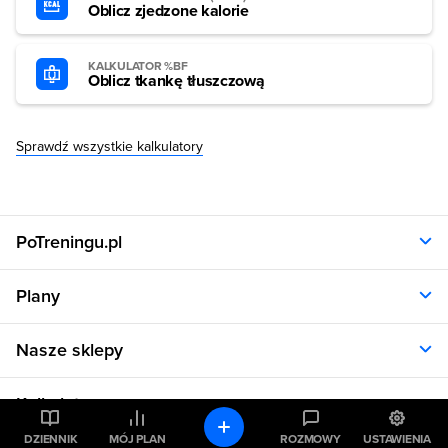
Oblicz zjedzone kalorie
KALKULATOR %BF
Oblicz tkankę tłuszczową
Sprawdź wszystkie kalkulatory
PoTreningu.pl
O nas
Plany
Polityka prywatności
Regulamin
Opinie klientów
Nasze sklepy
RODO
Plany dla kobiet
Aplikacja
Plany dla mężczyzn
Sklep.sfd.pl
Dane kontaktowe
Kalkulatory
Plany dietetyczne
Allnutrition.pl
Plany treningowe
Allnutrition.cz
DZIENNIK
MÓJ PLAN
ROZMOWY
USTAWIENIA
Kalkulator BMI