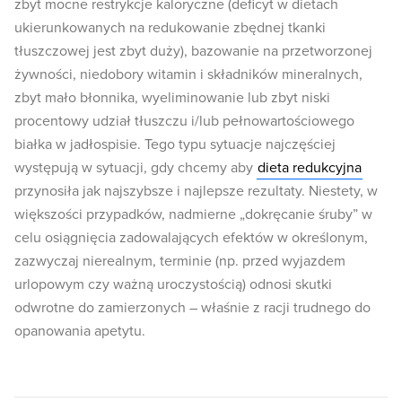
zbyt mocne restrykcje kaloryczne (deficyt w dietach
ukierunkowanych na redukowanie zbędnej tkanki
tłuszczowej jest zbyt duży), bazowanie na przetworzonej
żywności, niedobory witamin i składników mineralnych,
zbyt mało błonnika, wyeliminowanie lub zbyt niski
procentowy udział tłuszczu i/lub pełnowartościowego
białka w jadłospisie. Tego typu sytuacje najczęściej
występują w sytuacji, gdy chcemy aby
dieta redukcyjna
przynosiła jak najszybsze i najlepsze rezultaty. Niestety, w
większości przypadków, nadmierne „dokręcanie śruby” w
celu osiągnięcia zadowalających efektów w określonym,
zazwyczaj nierealnym, terminie (np. przed wyjazdem
urlopowym czy ważną uroczystością) odnosi skutki
odwrotne do zamierzonych – właśnie z racji trudnego do
opanowania apetytu.