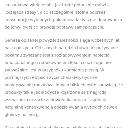
stosunkowo wiele osób - jak to się potocznie mówi –
„przejada stresy”, a co szczególnie istotne poprzez
konsumpcję wybranych pokarmów, faktycznie doprowadza
do (chwilowej co prawda) poprawy samopoczucia.
Geneza opisanej powyżej zależności sięga wczesnych lat
naszego życia. Od samych narodzin bowiem spożywanie
pokarmu związane jest z rozładowywaniem napięcia
emocjonalnego i redukowaniem lęku, co szczególnie
zauważalne jest w przypadku karmienia piersią. W
późniejszych etapach życia charakterystyczne
postępowanie rodziców i innych bliskich osób sprawiają, że
produkty takie jak słodycze kojarzone są z nagrodą i
wzmacniają uczucie zadowolenia będące skądinąd
naturalną konsekwencją oddziaływania wysokich dawek
glukozy na mózg.
W ostatnich latach opublikowano wiele interesujących prac