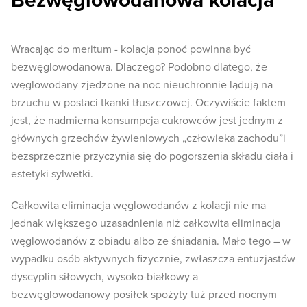
Bezwęglowodanowa kolacja
Wracając do meritum - kolacja ponoć powinna być
bezwęglowodanowa. Dlaczego? Podobno dlatego, że
węglowodany zjedzone na noc nieuchronnie lądują na
brzuchu w postaci tkanki tłuszczowej. Oczywiście faktem
jest, że nadmierna konsumpcja cukrowców jest jednym z
głównych grzechów żywieniowych „człowieka zachodu”i
bezsprzecznie przyczynia się do pogorszenia składu ciała i
estetyki sylwetki.
Całkowita eliminacja węglowodanów z kolacji nie ma
jednak większego uzasadnienia niż całkowita eliminacja
węglowodanów z obiadu albo ze śniadania. Mało tego – w
wypadku osób aktywnych fizycznie, zwłaszcza entuzjastów
dyscyplin siłowych, wysoko-białkowy a
bezwęglowodanowy posiłek spożyty tuż przed nocnym