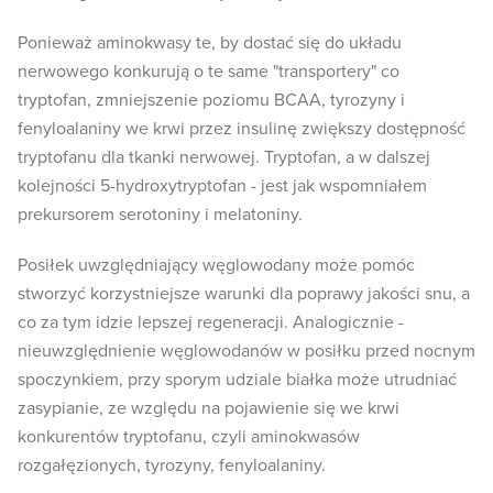
Ponieważ aminokwasy te, by dostać się do układu
nerwowego konkurują o te same "transportery" co
tryptofan, zmniejszenie poziomu BCAA, tyrozyny i
fenyloalaniny we krwi przez insulinę zwiększy dostępność
tryptofanu dla tkanki nerwowej. Tryptofan, a w dalszej
kolejności 5-hydroxytryptofan - jest jak wspomniałem
prekursorem serotoniny i melatoniny.
Posiłek uwzględniający węglowodany może pomóc
stworzyć korzystniejsze warunki dla poprawy jakości snu, a
co za tym idzie lepszej regeneracji. Analogicznie -
nieuwzględnienie węglowodanów w posiłku przed nocnym
spoczynkiem, przy sporym udziale białka może utrudniać
zasypianie, ze względu na pojawienie się we krwi
konkurentów tryptofanu, czyli aminokwasów
rozgałęzionych, tyrozyny, fenyloalaniny.