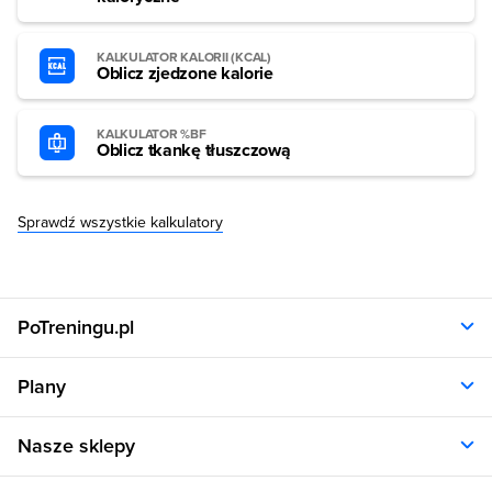
KALKULATOR KALORII (KCAL)
Oblicz zjedzone kalorie
KALKULATOR %BF
Oblicz tkankę tłuszczową
Sprawdź wszystkie kalkulatory
PoTreningu.pl
O nas
Plany
Polityka prywatności
Regulamin
Opinie klientów
Nasze sklepy
RODO
Plany dla kobiet
Aplikacja
Plany dla mężczyzn
Sklep.sfd.pl