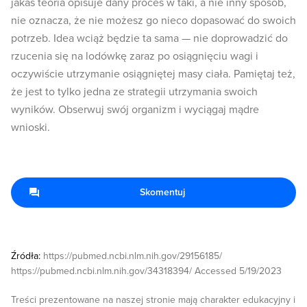
jakaś teoria opisuje dany proces w taki, a nie inny sposób,
nie oznacza, że nie możesz go nieco dopasować do swoich
potrzeb. Idea wciąż będzie ta sama — nie doprowadzić do
rzucenia się na lodówkę zaraz po osiągnięciu wagi i
oczywiście utrzymanie osiągniętej masy ciała. Pamiętaj też,
że jest to tylko jedna ze strategii utrzymania swoich
wyników. Obserwuj swój organizm i wyciągaj mądre
wnioski.
Skomentuj
Źródła:
https://pubmed.ncbi.nlm.nih.gov/29156185/
https://pubmed.ncbi.nlm.nih.gov/34318394/ Accessed 5/19/2023
Treści prezentowane na naszej stronie mają charakter edukacyjny i