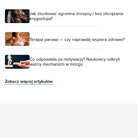
Jak zbudować ogromne tricepsy i bez obciążania
kręgosłupa?
Terapia parowa — czy naprawdę wspiera zdrowie?
Co odpowiada za motywację? Naukowcy odkryli
ważny mechanizm w mózgu
Zobacz więcej artykułów